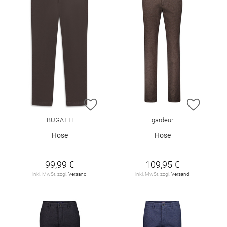
ZUR WUNSCHLISTE HINZUFÜGEN
ZUR W
BUGATTI
gardeur
Hose
Hose
99,99 €
109,95 €
inkl. MwSt. zzgl.
Versand
inkl. MwSt. zzgl.
Versand