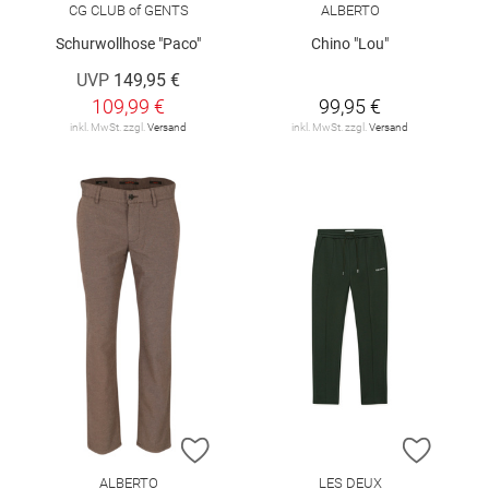
CG CLUB of GENTS
ALBERTO
Schurwollhose "Paco"
Chino "Lou"
UVP
149,95 €
109,99 €
99,95 €
inkl. MwSt. zzgl.
Versand
inkl. MwSt. zzgl.
Versand
ZUR WUNSCHLISTE HINZUFÜGEN
ZUR W
ALBERTO
LES DEUX