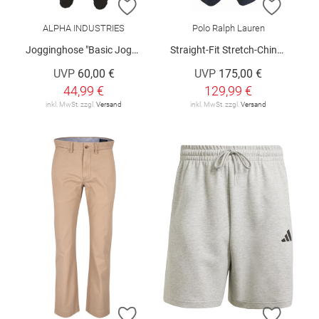
ZUR WUNSCHLISTE HINZUFÜGEN
ZUR W
ALPHA INDUSTRIES
Polo Ralph Lauren
Jogginghose "Basic Jogger Small Logo II"
Straight-Fit Stretch-Chinohose
UVP
60,00 €
UVP
175,00 €
44,99 €
129,99 €
inkl. MwSt. zzgl.
Versand
inkl. MwSt. zzgl.
Versand
ZUR WUNSCHLISTE HINZUFÜGEN
ZUR W