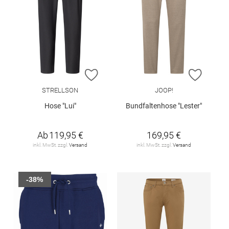
ZUR WUNSCHLISTE HINZUFÜGEN
ZUR W
STRELLSON
JOOP!
Hose "Lui"
Bundfaltenhose "Lester"
Ab
119,95 €
169,95 €
inkl. MwSt. zzgl.
Versand
inkl. MwSt. zzgl.
Versand
-38%