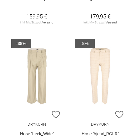
159,95 €
179,95 €
inkl. MwSt. zzgl.
Versand
inkl. MwSt. zzgl.
Versand
-38%
-8%
ZUR WUNSCHLISTE HINZUFÜGEN
ZUR W
DRYKORN
DRYKORN
Hose "Leek_Wide"
Hose "Ajend_RGLR"