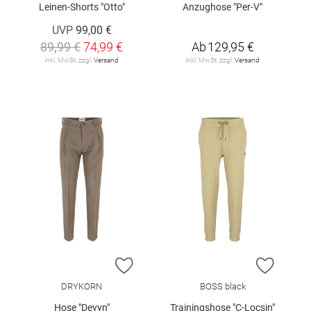
Leinen-Shorts "Otto"
Anzughose "Per-V"
UVP
99,00 €
89,99 €
74,99 €
Ab
129,95 €
inkl. MwSt. zzgl.
Versand
inkl. MwSt. zzgl.
Versand
ZUR WUNSCHLISTE HINZUFÜGEN
ZUR W
DRYKORN
BOSS black
Hose "Devyn"
Trainingshose "C-Locsin"