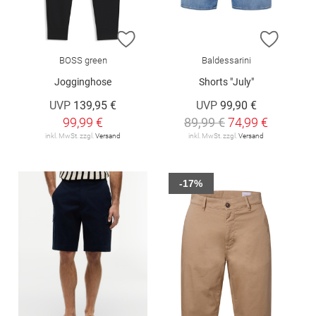
ZUR WUNSCHLISTE HINZUFÜGEN
ZUR W
BOSS green
Baldessarini
Jogginghose
Shorts "July"
UVP
139,95 €
UVP
99,90 €
99,99 €
89,99 €
74,99 €
inkl. MwSt. zzgl.
Versand
inkl. MwSt. zzgl.
Versand
-17%