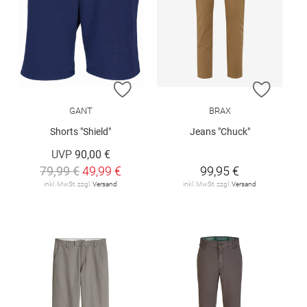
ZUR WUNSCHLISTE HINZUFÜGEN
ZUR W
GANT
BRAX
Shorts "Shield"
Jeans "Chuck"
UVP
90,00 €
79,99 €
49,99 €
99,95 €
inkl. MwSt. zzgl.
Versand
inkl. MwSt. zzgl.
Versand