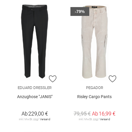
-79%
ZUR WUNSCHLISTE HINZUFÜGEN
ZUR W
EDUARD DRESSLER
PEGADOR
Anzughose "JANIS"
Risley Cargo Pants
Ab
229,00 €
79,95 €
Ab
16,99 €
inkl. MwSt. zzgl.
Versand
inkl. MwSt. zzgl.
Versand