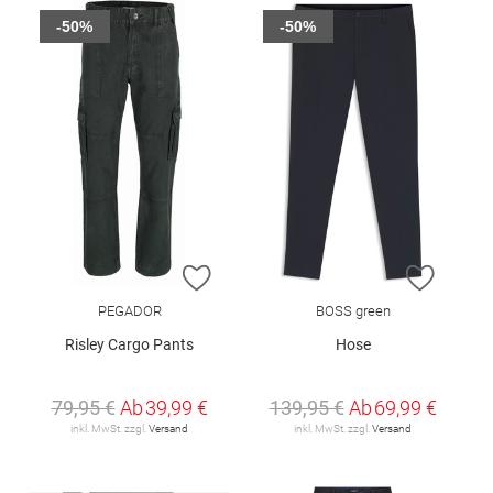
-50%
-50%
ZUR WUNSCHLISTE HINZUFÜGEN
ZUR W
PEGADOR
BOSS green
Risley Cargo Pants
Hose
79,95 €
Ab
39,99 €
139,95 €
Ab
69,99 €
inkl. MwSt. zzgl.
Versand
inkl. MwSt. zzgl.
Versand