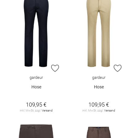
ZUR WUNSCHLISTE HINZUFÜGEN
ZUR W
gardeur
gardeur
Hose
Hose
109,95 €
109,95 €
inkl. MwSt. zzgl.
Versand
inkl. MwSt. zzgl.
Versand