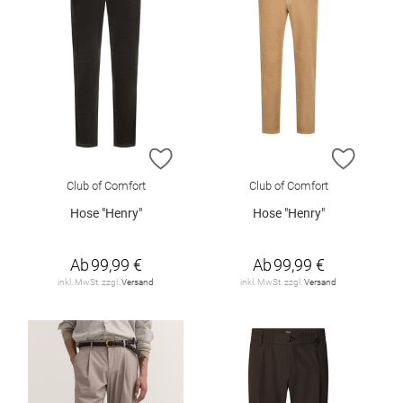
ZUR WUNSCHLISTE HINZUFÜGEN
ZUR W
Club of Comfort
Club of Comfort
Hose "Henry"
Hose "Henry"
Ab
99,99 €
Ab
99,99 €
inkl. MwSt. zzgl.
Versand
inkl. MwSt. zzgl.
Versand