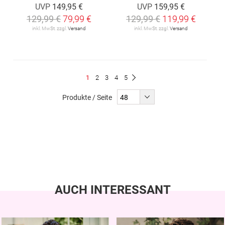
UVP
149,95 €
UVP
159,95 €
129,99 €
79,99 €
129,99 €
119,99 €
inkl. MwSt. zzgl.
Versand
inkl. MwSt. zzgl.
Versand
Seite
Du
Seite
Seite
Seite
Seite
1
2
3
4
5
Seite
Weiter
liest
Produkte / Seite
gerade
Seite
AUCH INTERESSANT