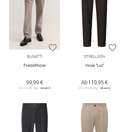
ZUR WUNSCHLISTE HINZUFÜGEN
ZUR W
BUGATTI
STRELLSON
Freizeithose
Hose "Lui"
99,99 €
Ab
119,95 €
inkl. MwSt. zzgl.
Versand
inkl. MwSt. zzgl.
Versand