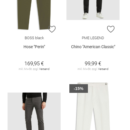
ZUR WUNSCHLISTE HINZUFÜGEN
ZUR W
BOSS black
PME LEGEND
Hose "Perin"
Chino "American Classic"
169,95 €
99,99 €
inkl. MwSt. zzgl.
Versand
inkl. MwSt. zzgl.
Versand
-15%