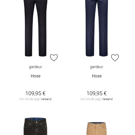
ZUR WUNSCHLISTE HINZUFÜGEN
ZUR W
gardeur
gardeur
Hose
Hose
109,95 €
109,95 €
inkl. MwSt. zzgl.
Versand
inkl. MwSt. zzgl.
Versand