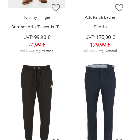
ZUR WUNSCHLISTE HINZUFÜGEN
ZUR W
Tommy Hilfiger
Polo Ralph Lauren
Cargoshorts "Essential Twill"
Shorts
UVP
99,90 €
UVP
175,00 €
74,99 €
129,99 €
inkl. MwSt. zzgl.
Versand
inkl. MwSt. zzgl.
Versand