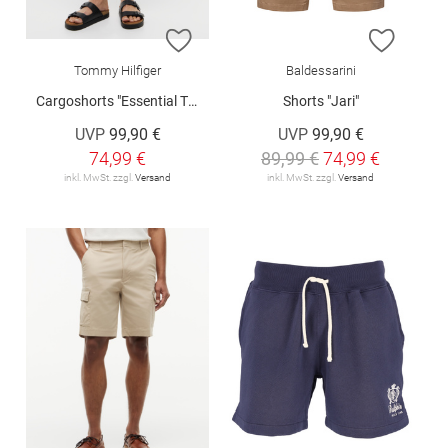
ZUR WUNSCHLISTE HINZUFÜGEN
ZUR W
Tommy Hilfiger
Baldessarini
Cargoshorts "Essential Twill"
Shorts "Jari"
UVP
99,90 €
UVP
99,90 €
74,99 €
89,99 €
74,99 €
inkl. MwSt. zzgl.
Versand
inkl. MwSt. zzgl.
Versand