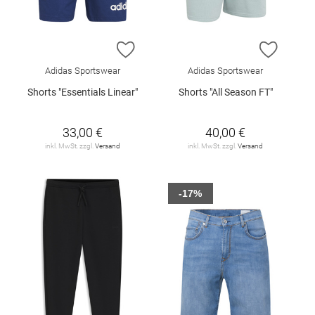
ZUR WUNSCHLISTE HINZUFÜGEN
ZUR W
Adidas Sportswear
Adidas Sportswear
Shorts "Essentials Linear"
Shorts "All Season FT"
33,00 €
40,00 €
inkl. MwSt. zzgl.
Versand
inkl. MwSt. zzgl.
Versand
-17%