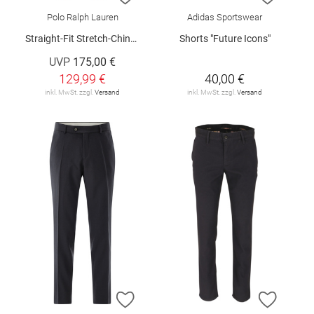
Polo Ralph Lauren
Adidas Sportswear
Straight-Fit Stretch-Chinohose
Shorts "Future Icons"
UVP
175,00 €
129,99 €
40,00 €
inkl. MwSt. zzgl.
Versand
inkl. MwSt. zzgl.
Versand
ZUR WUNSCHLISTE HINZUFÜGEN
ZUR W