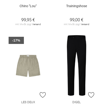
Chino "Lou"
Trainingshose
99,95 €
99,00 €
inkl. MwSt. zzgl.
Versand
inkl. MwSt. zzgl.
Versand
-17%
ZUR WUNSCHLISTE HINZUFÜGEN
ZUR W
LES DEUX
DIGEL