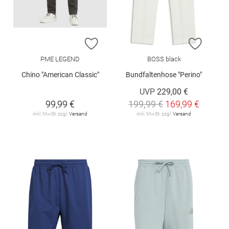
ZUR WUNSCHLISTE HINZUFÜGEN
ZUR W
PME LEGEND
BOSS black
Chino "American Classic"
Bundfaltenhose "Perino"
UVP
229,00 €
99,99 €
199,99 €
169,99 €
inkl. MwSt. zzgl.
Versand
inkl. MwSt. zzgl.
Versand