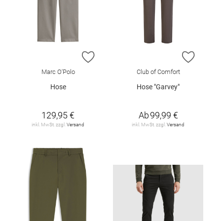
ZUR WUNSCHLISTE HINZUFÜGEN
ZUR W
Marc O'Polo
Club of Comfort
Hose
Hose "Garvey"
129,95 €
Ab
99,99 €
inkl. MwSt. zzgl.
Versand
inkl. MwSt. zzgl.
Versand