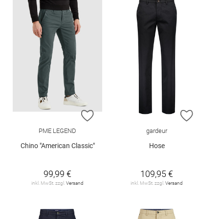
ZUR WUNSCHLISTE HINZUFÜGEN
ZUR W
PME LEGEND
gardeur
Chino "American Classic"
Hose
99,99 €
109,95 €
inkl. MwSt. zzgl.
Versand
inkl. MwSt. zzgl.
Versand