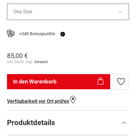
One Size
+340 Bonuspunkte
i
85,00 €
inkl. MwSt. zzgl.
Versand
In den Warenkorb
Zur
Wunschl
hinzufü
Verfügbarkeit vor Ort prüfen
Produktdetails