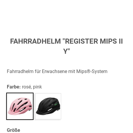
Zum
FAHRRADHELM "REGISTER MIPS II
Anfang
Y"
der
Bildergalerie
springen
Fahrradhelm für Erwachsene mit Mips®-System
Farbe:
rosé, pink
Größe