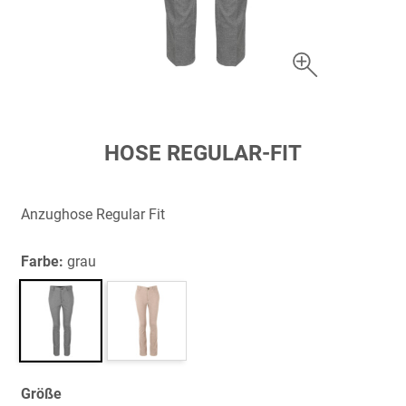
Zum
HOSE REGULAR-FIT
Anfang
der
Bildergalerie
Anzughose Regular Fit
springen
Farbe:
grau
Größe