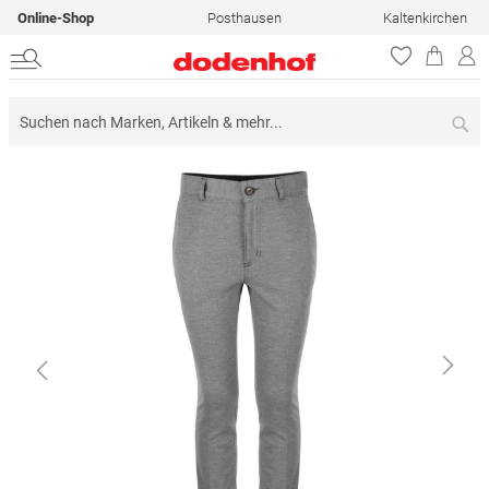
Online-Shop
Posthausen
Kaltenkirchen
Su
Zum
Ende
der
Bildergalerie
springen