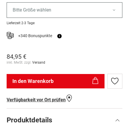
Bitte Größe wählen
Lieferzeit
2-3 Tage
+340 Bonuspunkte
i
84,95 €
inkl. MwSt. zzgl.
Versand
In den Warenkorb
Zur
Wunschl
hinzufü
Verfügbarkeit vor Ort prüfen
Produktdetails