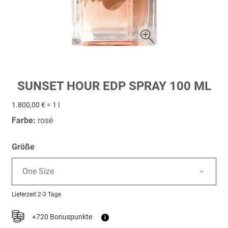
Zum
SUNSET HOUR EDP SPRAY 100 ML
Anfang
der
1.800,00 € = 1 l
Bildergalerie
Farbe:
rosé
springen
Größe
One Size
Lieferzeit
2-3 Tage
+720 Bonuspunkte
i