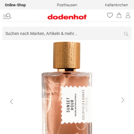
Online-Shop
Posthausen
Kaltenkirchen
Su
Zum
Ende
der
Bildergalerie
springen