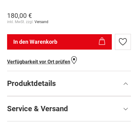
180,00 €
inkl. MwSt. zzgl.
Versand
In den Warenkorb
Zur
Wunschl
hinzufü
Verfügbarkeit vor Ort prüfen
Produktdetails
Service & Versand