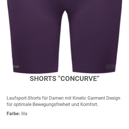
Zum
SHORTS "CONCURVE"
Anfang
der
Bildergalerie
Laufsport-Shorts für Damen mit Kinetic Garment Design
springen
für optimale Bewegungsfreiheit und Komfort.
Farbe:
lila