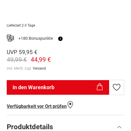
Lieferzeit
2-3 Tage
+180 Bonuspunkte
i
UVP
59,95 €
49,99 €
44,99 €
inkl. MwSt. zzgl.
Versand
In den Warenkorb
Zur
Wunschl
hinzufü
Verfügbarkeit vor Ort prüfen
Produktdetails