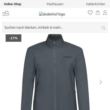
Online-Shop
Posthausen
Kaltenkirchen
Su
Zum
-17%
Ende
der
Bildergalerie
springen