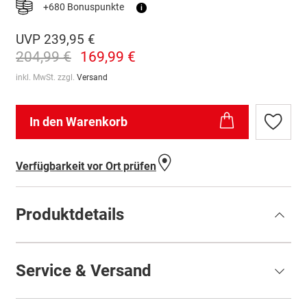
+680 Bonuspunkte
i
UVP
239,95 €
204,99 €
169,99 €
inkl. MwSt. zzgl.
Versand
In den Warenkorb
Zur
Wunschl
hinzufü
Verfügbarkeit vor Ort prüfen
Produktdetails
Service & Versand