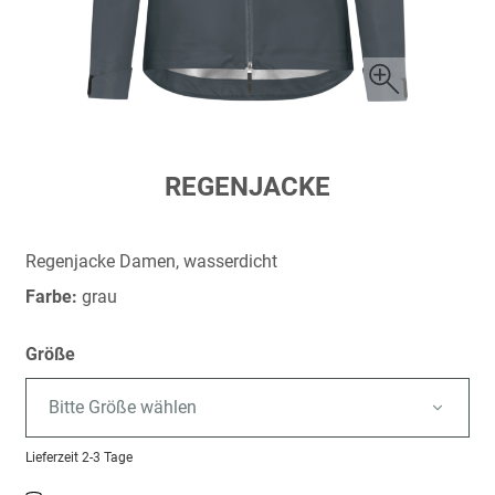
Zum
REGENJACKE
Anfang
der
Bildergalerie
Regenjacke Damen, wasserdicht
springen
Farbe:
grau
Größe
Bitte Größe wählen
Lieferzeit
2-3 Tage