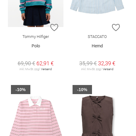
ZUR WUNSCHLISTE HINZUFÜGEN
ZUR W
Tommy Hilfiger
STACCATO
Polo
Hemd
69,90 €
62,91 €
35,99 €
32,39 €
inkl. MwSt. zzgl.
Versand
inkl. MwSt. zzgl.
Versand
-10%
-10%