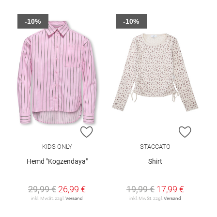
-10%
-10%
ZUR WUNSCHLISTE HINZUFÜGEN
ZUR W
KIDS ONLY
STACCATO
Hemd "Kogzendaya"
Shirt
29,99 €
26,99 €
19,99 €
17,99 €
inkl. MwSt. zzgl.
Versand
inkl. MwSt. zzgl.
Versand