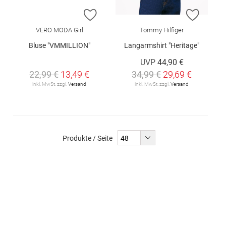
ZUR WUNSCHLISTE HINZUFÜGEN
ZUR W
VERO MODA Girl
Tommy Hilfiger
Bluse "VMMILLION"
Langarmshirt "Heritage"
UVP
44,90 €
22,99 €
13,49 €
34,99 €
29,69 €
inkl. MwSt. zzgl.
Versand
inkl. MwSt. zzgl.
Versand
Produkte / Seite