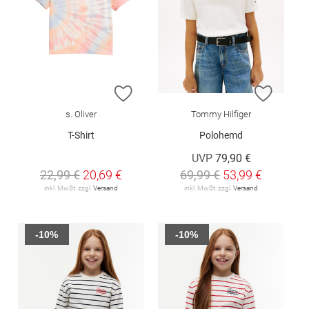
ZUR WUNSCHLISTE HINZUFÜGEN
ZUR W
s. Oliver
Tommy Hilfiger
T-Shirt
Polohemd
UVP
79,90 €
22,99 €
20,69 €
69,99 €
53,99 €
inkl. MwSt. zzgl.
Versand
inkl. MwSt. zzgl.
Versand
-10%
-10%