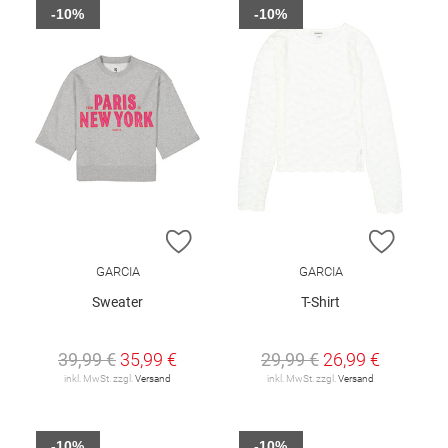
-10%
-10%
ZUR WUNSCHLISTE HINZUFÜGEN
ZUR W
GARCIA
GARCIA
Sweater
T-Shirt
39,99 €
35,99 €
29,99 €
26,99 €
inkl. MwSt. zzgl.
Versand
inkl. MwSt. zzgl.
Versand
-10%
-10%