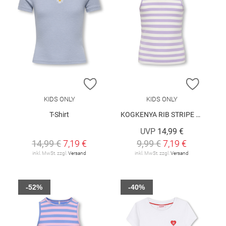
ZUR WUNSCHLISTE HINZUFÜGEN
ZUR W
KIDS ONLY
KIDS ONLY
T-Shirt
KOGKENYA RIB STRIPE TANK TOP JRS
UVP
14,99 €
14,99 €
7,19 €
9,99 €
7,19 €
inkl. MwSt. zzgl.
Versand
inkl. MwSt. zzgl.
Versand
-52%
-40%