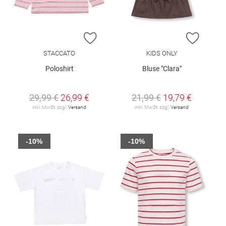
ZUR WUNSCHLISTE HINZUFÜGEN
ZUR W
STACCATO
KIDS ONLY
Poloshirt
Bluse "Clara"
29,99 €
26,99 €
21,99 €
19,79 €
inkl. MwSt. zzgl.
Versand
inkl. MwSt. zzgl.
Versand
-10%
-10%