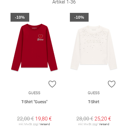
Artikel
1
-
36
-10%
-10%
ZUR WUNSCHLISTE HINZUFÜGEN
ZUR W
GUESS
GUESS
T-Shirt "Guess"
T-Shirt
22,00 €
19,80 €
28,00 €
25,20 €
inkl. MwSt. zzgl.
Versand
inkl. MwSt. zzgl.
Versand