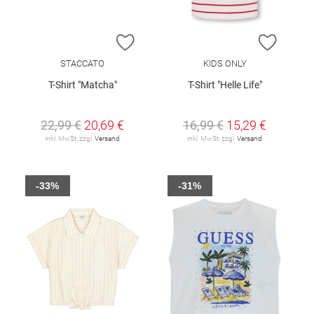
ZUR WUNSCHLISTE HINZUFÜGEN
ZUR W
STACCATO
KIDS ONLY
T-Shirt "Matcha"
T-Shirt "Helle Life"
22,99 €
20,69 €
16,99 €
15,29 €
inkl. MwSt. zzgl.
Versand
inkl. MwSt. zzgl.
Versand
-33%
-31%