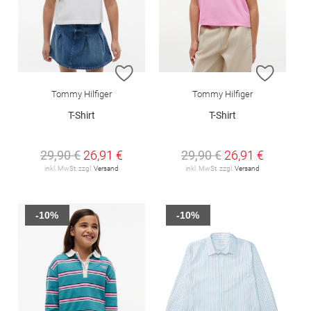
ZUR WUNSCHLISTE HINZUFÜGEN
ZUR W
Tommy Hilfiger
Tommy Hilfiger
T-Shirt
T-Shirt
29,90 €
26,91 €
29,90 €
26,91 €
inkl. MwSt. zzgl.
Versand
inkl. MwSt. zzgl.
Versand
-10%
-10%