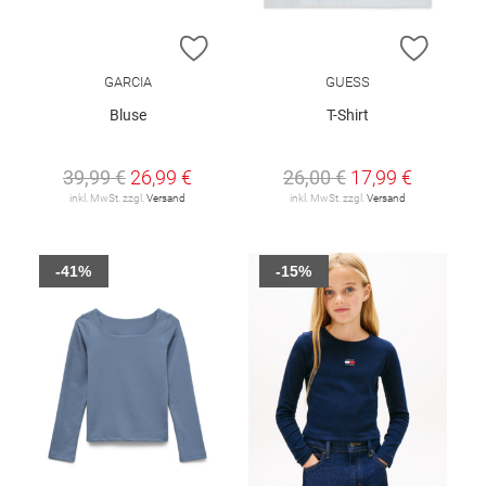
ZUR WUNSCHLISTE HINZUFÜGEN
ZUR W
GARCIA
GUESS
Bluse
T-Shirt
39,99 €
26,99 €
26,00 €
17,99 €
inkl. MwSt. zzgl.
Versand
inkl. MwSt. zzgl.
Versand
-41%
-15%