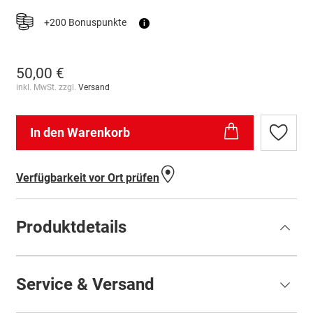
+200 Bonuspunkte
i
50,00 €
inkl. MwSt. zzgl.
Versand
In den Warenkorb
Zur
Wunschl
hinzufü
Verfügbarkeit vor Ort prüfen
Produktdetails
Service & Versand