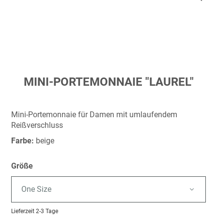
Zum
MINI-PORTEMONNAIE "LAUREL"
Anfang
der
Bildergalerie
Mini-Portemonnaie für Damen mit umlaufendem
springen
Reißverschluss
Farbe:
beige
Größe
One Size
Lieferzeit
2-3 Tage