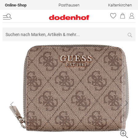
Online-Shop
Posthausen
Kaltenkirchen
Su
Zum
Ende
der
Bildergalerie
springen