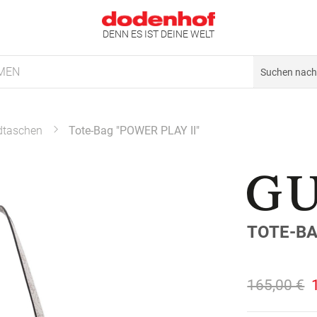
DENN ES IST DEINE WELT
MEN
dtaschen
Tote-Bag "POWER PLAY II"
TOTE-BA
165,00 €