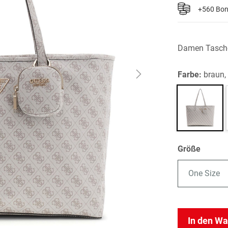
+560 Bo
Damen Tasch
Farbe:
braun,
Größe
One Size
In den W