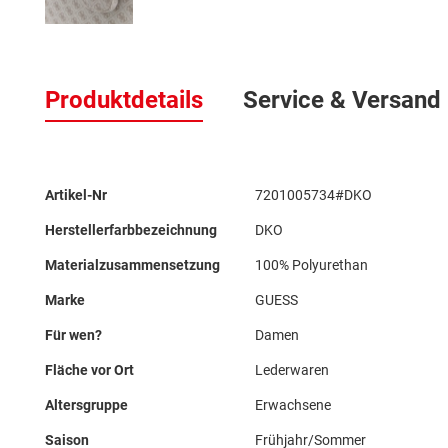
Zum
Anfang
Produktdetails
Service & Versand
der
Bildergalerie
springen
Mehr
Artikel-Nr
7201005734#DKO
Informationen
Herstellerfarbbezeichnung
DKO
Materialzusammensetzung
100% Polyurethan
Marke
GUESS
Für wen?
Damen
Fläche vor Ort
Lederwaren
Altersgruppe
Erwachsene
Saison
Frühjahr/Sommer