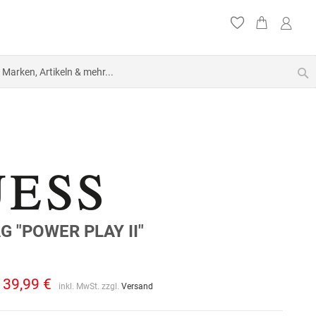
S
G "POWER PLAY II"
139,99 €
inkl. MwSt. zzgl.
Versand