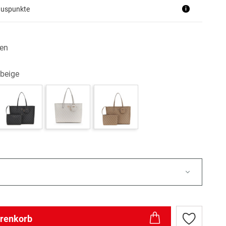
nuspunkte
i
en
 beige
arenkorb
Zur