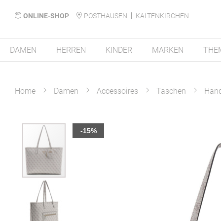
ONLINE-SHOP
POSTHAUSEN
KALTENKIRCHEN
DAMEN
HERREN
KINDER
MARKEN
THE
Home
Damen
Accessoires
Taschen
Han
Zum
-15%
Ende
der
Bildergalerie
springen