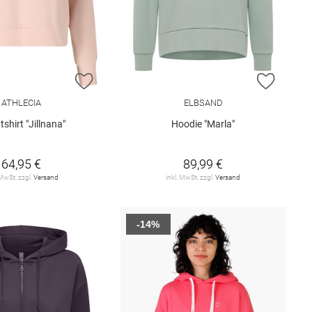
E HINZUFÜGEN
ZUR WUNSCHLISTE HINZUFÜGEN
ZUR W
ATHLECIA
ELBSAND
shirt "Jillnana"
Hoodie "Marla"
64,95 €
89,99 €
 MwSt. zzgl.
Versand
inkl. MwSt. zzgl.
Versand
-14%