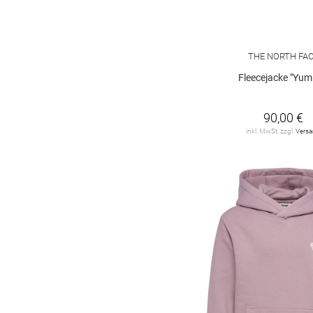
THE NORTH FA
Fleecejacke "Yumi
90,00 €
inkl. MwSt. zzgl.
Vers