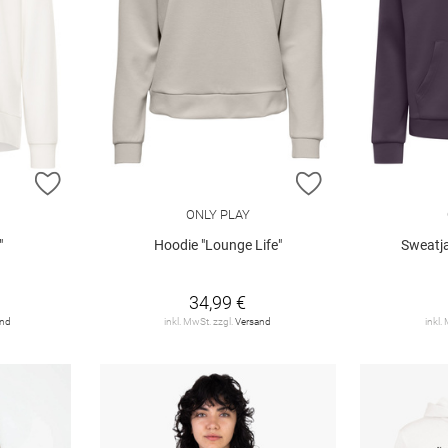
ZUR WUNSCHLISTE HINZUFÜGEN
ZUR WUNSCHLIST
ONLY PLAY
"
Hoodie "Lounge Life"
Sweatja
34,99 €
and
inkl. MwSt. zzgl.
Versand
inkl.