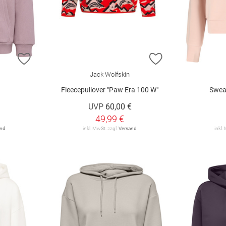
ZUR WUNSCHLISTE HINZUFÜGEN
ZUR WUNSCHLIST
Jack Wolfskin
Fleecepullover "Paw Era 100 W"
Sweat
UVP
60,00 €
49,99 €
and
inkl. MwSt. zzgl.
Versand
inkl.