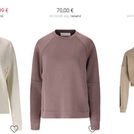
€
99 €
70,00 €
and
inkl. MwSt. zzgl.
Versand
inkl.
ZUR WUNSCHLISTE HINZUFÜGEN
ZUR WUNSCHLIST