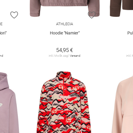
ZUR WUNSCHLISTE HINZUFÜGEN
ZUR WUNSCHLIST
CE
ATHLECIA
ori"
Hoodie "Namier"
Pul
54,95 €
and
inkl. MwSt. zzgl.
Versand
inkl.