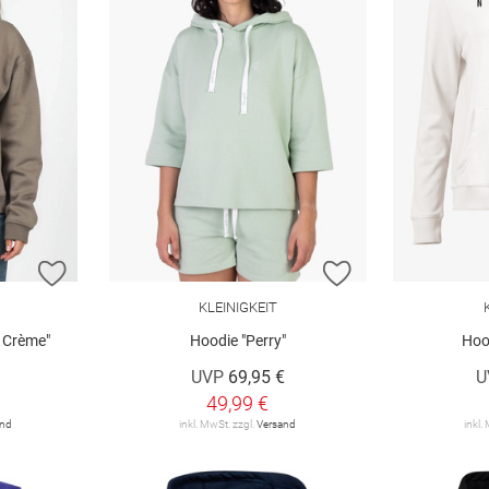
ZUR WUNSCHLISTE HINZUFÜGEN
ZUR WUNSCHLIST
KLEINIGKEIT
 Crème"
Hoodie "Perry"
Hood
UVP
69,95 €
U
49,99 €
and
inkl. MwSt. zzgl.
Versand
inkl.