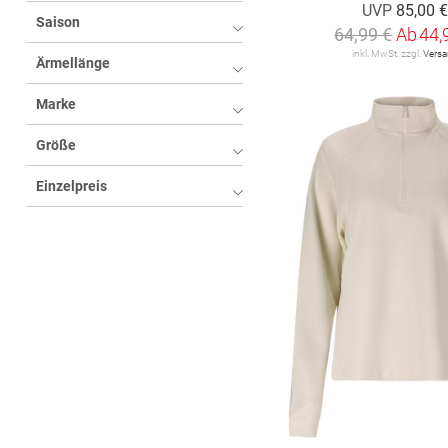
UVP
85,00 
Saison
melange
4
64,99 €
Ab
44,
inkl. MwSt. zzgl.
Vers
Ärmellänge
Motivprint
2
Mottoprint
1
Marke
gemustert
1
Größe
Einzelpreis