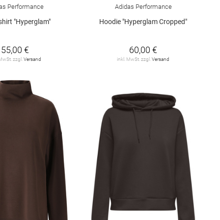
as Performance
Adidas Performance
hirt "Hyperglam"
Hoodie "Hyperglam Cropped"
55,00 €
60,00 €
 MwSt. zzgl.
Versand
inkl. MwSt. zzgl.
Versand