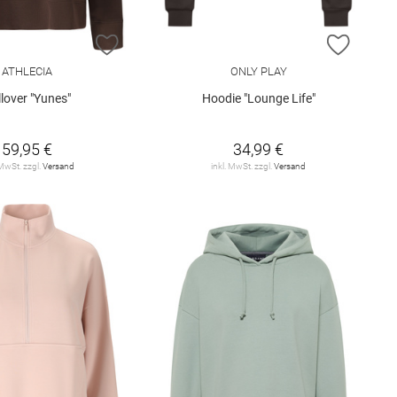
E HINZUFÜGEN
ZUR WUNSCHLISTE HINZUFÜGEN
ZUR W
ATHLECIA
ONLY PLAY
lover "Yunes"
Hoodie "Lounge Life"
59,95 €
34,99 €
 MwSt. zzgl.
Versand
inkl. MwSt. zzgl.
Versand