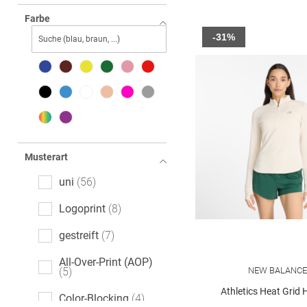
Farbe
-31%
Musterart
uni
56
Logoprint
8
gestreift
7
All-Over-Print (AOP)
NEW BALANC
5
Athletics Heat Grid H
Color-Blocking
4