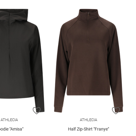
E HINZUFÜGEN
ZUR WUNSCHLISTE HINZUFÜGEN
ZUR W
ATHLECIA
ATHLECIA
odie "Amisa"
Half Zip-Shirt "Franye"