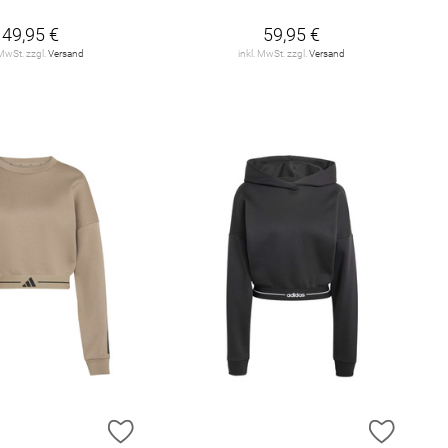
49,95 €
59,95 €
 MwSt. zzgl.
Versand
inkl. MwSt. zzgl.
Versand
E HINZUFÜGEN
ZUR WUNSCHLISTE HINZUFÜGEN
ZUR W