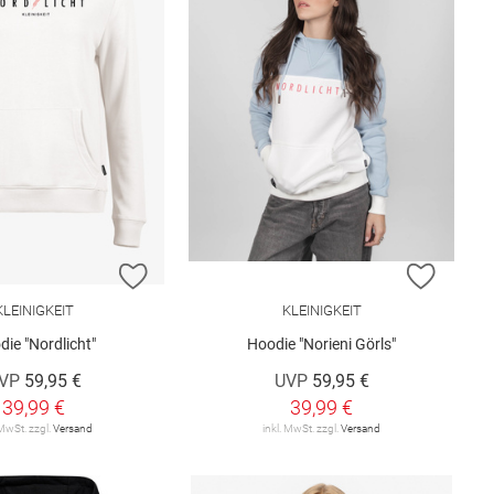
E HINZUFÜGEN
ZUR WUNSCHLISTE HINZUFÜGEN
ZUR W
KLEINIGKEIT
KLEINIGKEIT
ie "Nordlicht"
Hoodie "Norieni Görls"
VP
59,95 €
UVP
59,95 €
39,99 €
39,99 €
 MwSt. zzgl.
Versand
inkl. MwSt. zzgl.
Versand