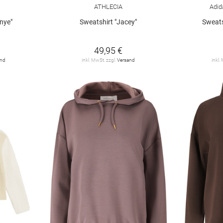
ATHLECIA
Adid
anye"
Sweatshirt "Jacey"
Sweats
49,95 €
and
inkl. MwSt. zzgl.
Versand
inkl.