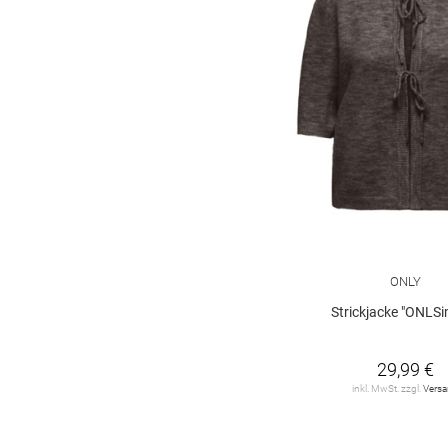
ONLY
Strickjacke "ONLSi
29,99 €
inkl. MwSt. zzgl.
Vers