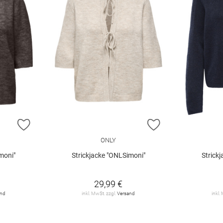
ZUR WUNSCHLISTE HINZUFÜGEN
ZUR WUNSCHLIST
ONLY
moni"
Strickjacke "ONLSimoni"
Strick
29,99 €
and
inkl. MwSt. zzgl.
Versand
inkl.