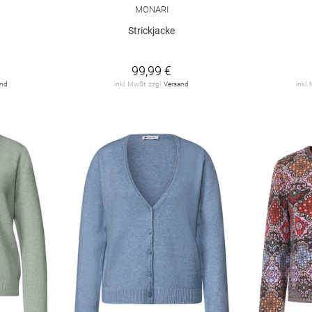
MONARI
Strickjacke
99,99 €
and
inkl. MwSt. zzgl.
Versand
inkl.