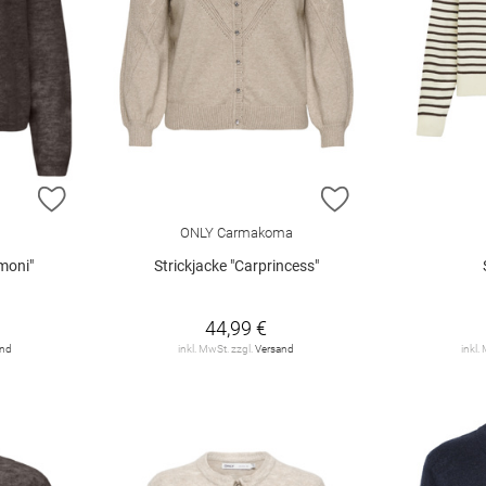
ZUR WUNSCHLISTE HINZUFÜGEN
ZUR WUNSCHLIST
ONLY Carmakoma
moni"
Strickjacke "Carprincess"
44,99 €
and
inkl. MwSt. zzgl.
Versand
inkl.