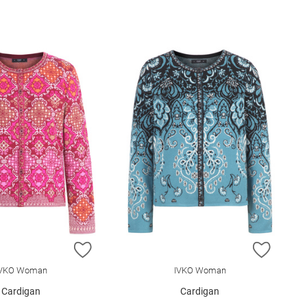
E HINZUFÜGEN
ZUR WUNSCHLISTE HINZUFÜGEN
ZUR W
IVKO Woman
IVKO Woman
Cardigan
Cardigan