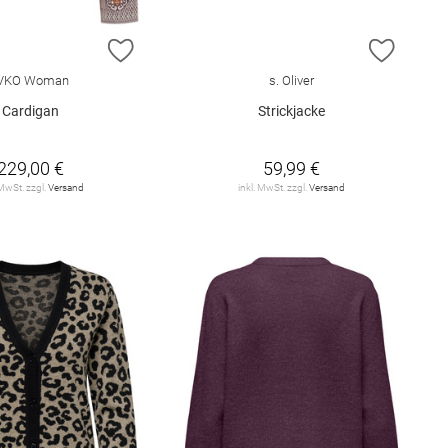
E HINZUFÜGEN
ZUR WUNSCHLISTE HINZUFÜGEN
ZUR W
IVKO Woman
s. Oliver
Cardigan
Strickjacke
229,00 €
59,99 €
 MwSt. zzgl.
Versand
inkl. MwSt. zzgl.
Versand