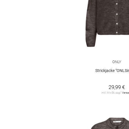
ONLY
Strickjacke "ONLSi
29,99 €
inkl. MwSt. zzgl.
Vers