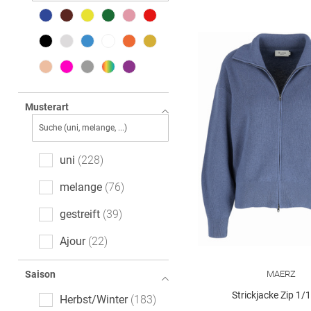
Musterart
uni
228
melange
76
gestreift
39
Ajour
22
gemustert
16
MAERZ
Saison
floral
6
Strickjacke Zip 1/
Herbst/Winter
183