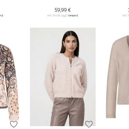
59,99 €
and
inkl. MwSt. zzgl.
Versand
inkl.
ZUR WUNSCHLISTE HINZUFÜGEN
ZUR WUNSCHLIST