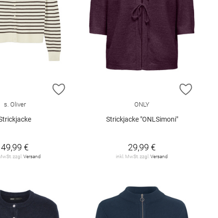
E HINZUFÜGEN
ZUR WUNSCHLISTE HINZUFÜGEN
ZUR W
s. Oliver
ONLY
Strickjacke
Strickjacke "ONLSimoni"
49,99 €
29,99 €
 MwSt. zzgl.
Versand
inkl. MwSt. zzgl.
Versand