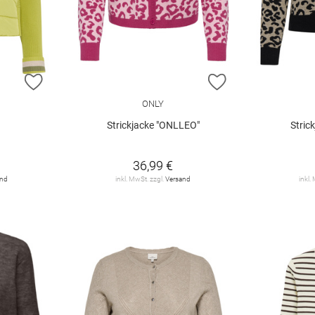
ZUR WUNSCHLISTE HINZUFÜGEN
ZUR WUNSCHLIST
ONLY
Strickjacke "ONLLEO"
Stric
36,99 €
and
inkl. MwSt. zzgl.
Versand
inkl.