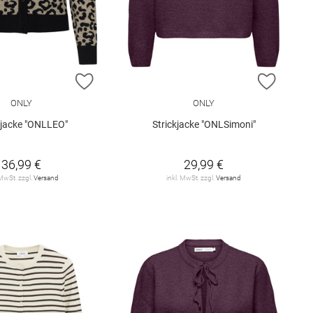
E HINZUFÜGEN
ZUR WUNSCHLISTE HINZUFÜGEN
ZUR W
ONLY
ONLY
kjacke "ONLLEO"
Strickjacke "ONLSimoni"
36,99 €
29,99 €
 MwSt. zzgl.
Versand
inkl. MwSt. zzgl.
Versand