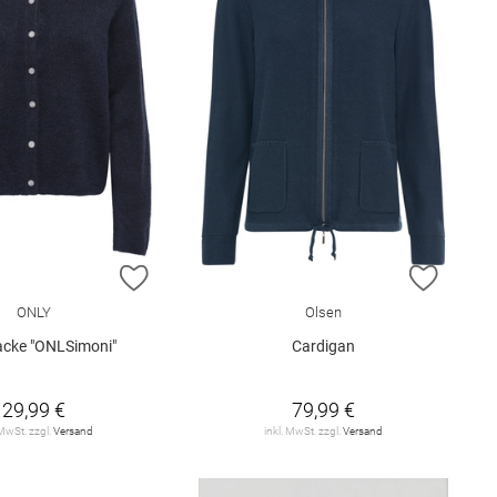
E HINZUFÜGEN
ZUR WUNSCHLISTE HINZUFÜGEN
ZUR W
ONLY
Olsen
jacke "ONLSimoni"
Cardigan
29,99 €
79,99 €
 MwSt. zzgl.
Versand
inkl. MwSt. zzgl.
Versand