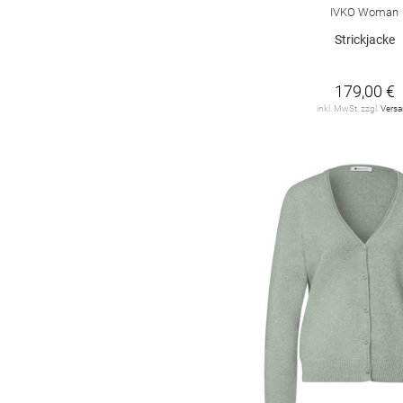
Fischgrätmuster
1
IVKO Woman
Strickjacke
Logoprint
1
Mottoprint
1
179,00 €
inkl. MwSt. zzgl.
Vers
argyle
1