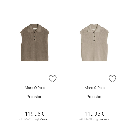
ZUR WUNSCHLISTE HINZUFÜGEN
ZUR W
Marc O'Polo
Marc O'Polo
Poloshirt
Poloshirt
119,95 €
119,95 €
inkl. MwSt. zzgl.
Versand
inkl. MwSt. zzgl.
Versand