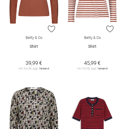
ZUR WUNSCHLISTE HINZUFÜGEN
ZUR W
Betty & Co
Betty & Co
Shirt
Shirt
39,99 €
45,99 €
inkl. MwSt. zzgl.
Versand
inkl. MwSt. zzgl.
Versand