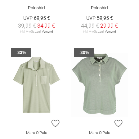
Poloshirt
Poloshirt
UVP
69,95 €
UVP
59,95 €
39,99 €
34,99 €
44,99 €
29,99 €
inkl. MwSt. zzgl.
Versand
inkl. MwSt. zzgl.
Versand
-33%
-30%
ZUR WUNSCHLISTE HINZUFÜGEN
ZUR W
Marc O'Polo
Marc O'Polo