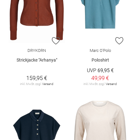
ZUR WUNSCHLISTE HINZUFÜGEN
ZUR W
DRYKORN
Marc O'Polo
Strickjacke "Arhanya"
Poloshirt
UVP
69,95 €
159,95 €
49,99 €
inkl. MwSt. zzgl.
Versand
inkl. MwSt. zzgl.
Versand