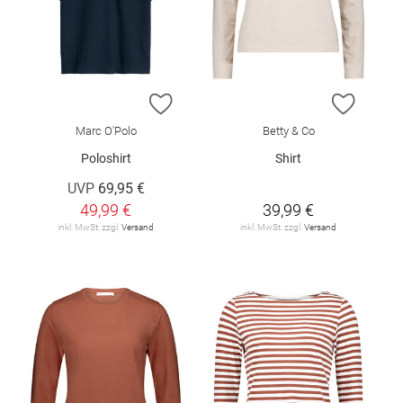
ZUR WUNSCHLISTE HINZUFÜGEN
ZUR W
Marc O'Polo
Betty & Co
Poloshirt
Shirt
UVP
69,95 €
49,99 €
39,99 €
inkl. MwSt. zzgl.
Versand
inkl. MwSt. zzgl.
Versand