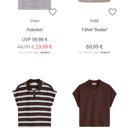
ZUR WUNSCHLISTE HINZUFÜGEN
ZUR W
Olsen
RABE
Poloshirt
T-Shirt "Rodeo"
UVP
59,99 €
44,99 €
29,99 €
69,99 €
inkl. MwSt. zzgl.
Versand
inkl. MwSt. zzgl.
Versand