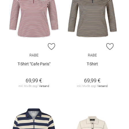
ZUR WUNSCHLISTE HINZUFÜGEN
ZUR W
RABE
RABE
T-Shirt "Cafe Paris"
T-Shirt
69,99 €
69,99 €
inkl. MwSt. zzgl.
Versand
inkl. MwSt. zzgl.
Versand