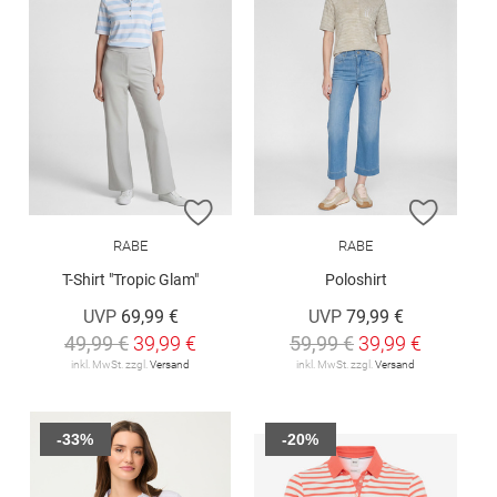
ZUR WUNSCHLISTE HINZUFÜGEN
ZUR W
RABE
RABE
T-Shirt "Tropic Glam"
Poloshirt
UVP
69,99 €
UVP
79,99 €
49,99 €
39,99 €
59,99 €
39,99 €
inkl. MwSt. zzgl.
Versand
inkl. MwSt. zzgl.
Versand
-33%
-20%