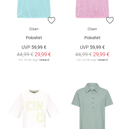
ZUR WUNSCHLISTE HINZUFÜGEN
ZUR W
Olsen
Olsen
Poloshirt
Poloshirt
UVP
59,99 €
UVP
59,99 €
44,99 €
29,99 €
44,99 €
29,99 €
inkl. MwSt. zzgl.
Versand
inkl. MwSt. zzgl.
Versand