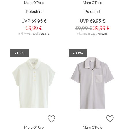
Marc O'Polo
Marc O'Polo
Poloshirt
Poloshirt
UVP
69,95 €
UVP
69,95 €
59,99 €
59,99 €
39,99 €
inkl. MwSt. zzgl.
Versand
inkl. MwSt. zzgl.
Versand
-13%
-33%
ZUR WUNSCHLISTE HINZUFÜGEN
ZUR W
Marc O'Polo
Marc O'Polo