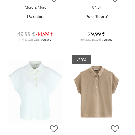
More & More
ONLY
Poloshirt
Polo "Sporti"
49,99 €
44,99 €
29,99 €
inkl. MwSt. zzgl.
Versand
inkl. MwSt. zzgl.
Versand
-33%
ZUR WUNSCHLISTE HINZUFÜGEN
ZUR W