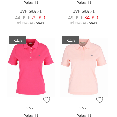
Poloshirt
Poloshirt
UVP
59,95 €
UVP
69,95 €
44,99 €
29,99 €
49,99 €
34,99 €
inkl. MwSt. zzgl.
Versand
inkl. MwSt. zzgl.
Versand
-11%
-11%
ZUR WUNSCHLISTE HINZUFÜGEN
ZUR W
GANT
GANT
Poloshirt
Poloshirt