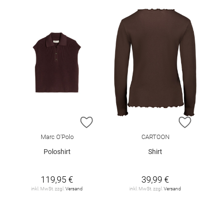
ZUR WUNSCHLISTE HINZUFÜGEN
ZUR W
Marc O'Polo
CARTOON
Poloshirt
Shirt
119,95 €
39,99 €
inkl. MwSt. zzgl.
Versand
inkl. MwSt. zzgl.
Versand