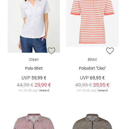
ZUR WUNSCHLISTE HINZUFÜGEN
ZUR W
Olsen
BRAX
Polo-Shirt
Poloshirt "Cleo"
UVP
59,99 €
UVP
69,95 €
44,99 €
29,99 €
49,95 €
39,95 €
inkl. MwSt. zzgl.
Versand
inkl. MwSt. zzgl.
Versand