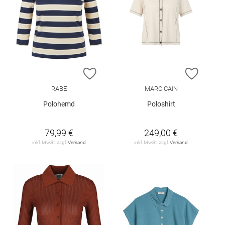
ZUR WUNSCHLISTE HINZUFÜGEN
ZUR W
RABE
MARC CAIN
Polohemd
Poloshirt
79,99 €
249,00 €
inkl. MwSt. zzgl.
Versand
inkl. MwSt. zzgl.
Versand