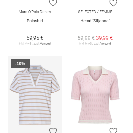
ZUR WUNSCHLISTE HINZUFÜGEN
ZUR W
Marc O'Polo Denim
SELECTED / FEMME
Poloshirt
Hemd "Slfjanna"
59,95 €
69,99 €
39,99 €
inkl. MwSt. zzgl.
Versand
inkl. MwSt. zzgl.
Versand
-10%
ZUR WUNSCHLISTE HINZUFÜGEN
ZUR W