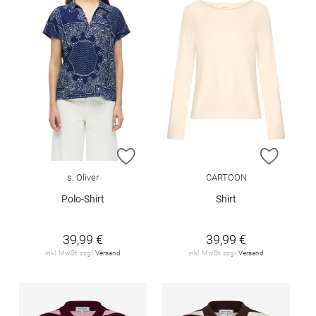
ZUR WUNSCHLISTE HINZUFÜGEN
ZUR W
s. Oliver
CARTOON
Polo-Shirt
Shirt
39,99 €
39,99 €
inkl. MwSt. zzgl.
Versand
inkl. MwSt. zzgl.
Versand