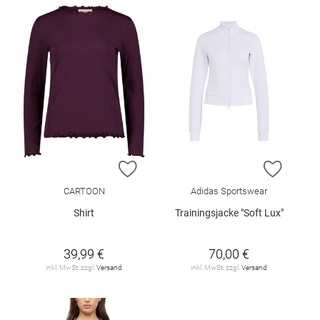
ZUR WUNSCHLISTE HINZUFÜGEN
ZUR W
CARTOON
Adidas Sportswear
Shirt
Trainingsjacke "Soft Lux"
39,99 €
70,00 €
inkl. MwSt. zzgl.
Versand
inkl. MwSt. zzgl.
Versand