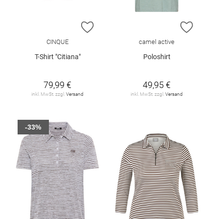
ZUR WUNSCHLISTE HINZUFÜGEN
ZUR W
CINQUE
camel active
T-Shirt "Citiana"
Poloshirt
79,99 €
49,95 €
inkl. MwSt. zzgl.
Versand
inkl. MwSt. zzgl.
Versand
-33%