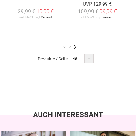
UVP
129,99 €
39,99 €
19,99 €
109,99 €
99,99 €
inkl. MwSt. zzgl.
Versand
inkl. MwSt. zzgl.
Versand
Seite
Du
Seite
Seite
1
2
3
Seite
Weiter
liest
Produkte / Seite
gerade
Seite
AUCH INTERESSANT