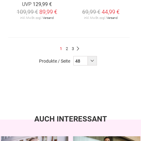
UVP
129,99 €
109,99 €
89,99 €
69,99 €
44,99 €
inkl. MwSt. zzgl.
Versand
inkl. MwSt. zzgl.
Versand
Seite
Du
Seite
Seite
1
2
3
Seite
Weiter
liest
Produkte / Seite
gerade
Seite
AUCH INTERESSANT