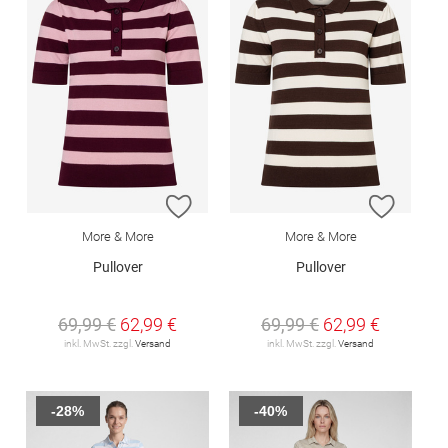
ZUR WUNSCHLISTE HINZUFÜGEN
ZUR W
More & More
More & More
Pullover
Pullover
69,99 €
62,99 €
69,99 €
62,99 €
inkl. MwSt. zzgl.
Versand
inkl. MwSt. zzgl.
Versand
-28%
-40%