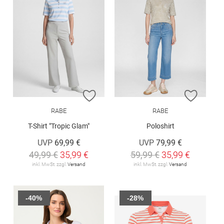
ZUR WUNSCHLISTE HINZUFÜGEN
ZUR W
RABE
RABE
T-Shirt "Tropic Glam"
Poloshirt
UVP
69,99 €
UVP
79,99 €
49,99 €
35,99 €
59,99 €
35,99 €
inkl. MwSt. zzgl.
Versand
inkl. MwSt. zzgl.
Versand
-40%
-28%