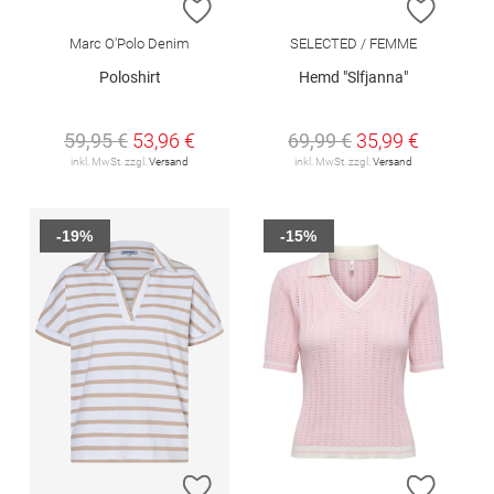
ZUR WUNSCHLISTE HINZUFÜGEN
ZUR W
Marc O'Polo Denim
SELECTED / FEMME
Poloshirt
Hemd "Slfjanna"
59,95 €
53,96 €
69,99 €
35,99 €
inkl. MwSt. zzgl.
Versand
inkl. MwSt. zzgl.
Versand
-19%
-15%
ZUR WUNSCHLISTE HINZUFÜGEN
ZUR W