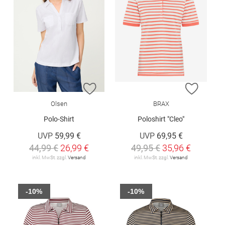
ZUR WUNSCHLISTE HINZUFÜGEN
ZUR W
Olsen
BRAX
Polo-Shirt
Poloshirt "Cleo"
UVP
59,99 €
UVP
69,95 €
44,99 €
26,99 €
49,95 €
35,96 €
inkl. MwSt. zzgl.
Versand
inkl. MwSt. zzgl.
Versand
-10%
-10%