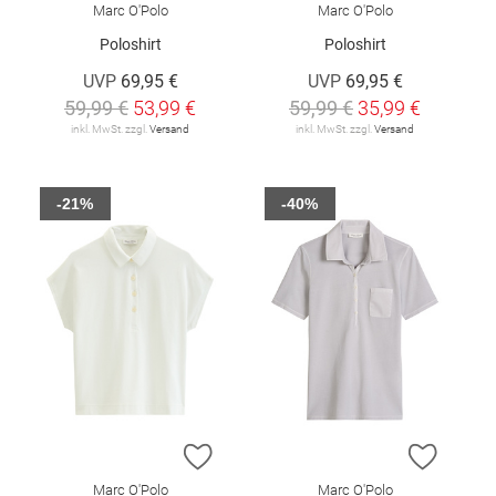
Marc O'Polo
Marc O'Polo
Poloshirt
Poloshirt
UVP
69,95 €
UVP
69,95 €
59,99 €
53,99 €
59,99 €
35,99 €
inkl. MwSt. zzgl.
Versand
inkl. MwSt. zzgl.
Versand
-21%
-40%
ZUR WUNSCHLISTE HINZUFÜGEN
ZUR W
Marc O'Polo
Marc O'Polo