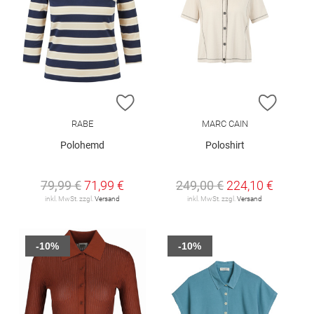
ZUR WUNSCHLISTE HINZUFÜGEN
ZUR W
RABE
MARC CAIN
Polohemd
Poloshirt
79,99 €
71,99 €
249,00 €
224,10 €
inkl. MwSt. zzgl.
Versand
inkl. MwSt. zzgl.
Versand
-10%
-10%