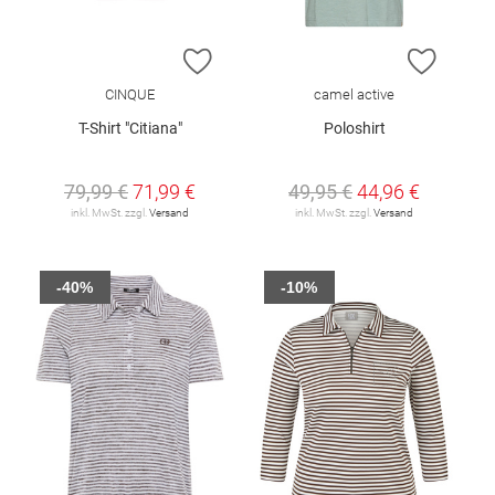
ZUR WUNSCHLISTE HINZUFÜGEN
ZUR W
CINQUE
camel active
T-Shirt "Citiana"
Poloshirt
79,99 €
71,99 €
49,95 €
44,96 €
inkl. MwSt. zzgl.
Versand
inkl. MwSt. zzgl.
Versand
-40%
-10%