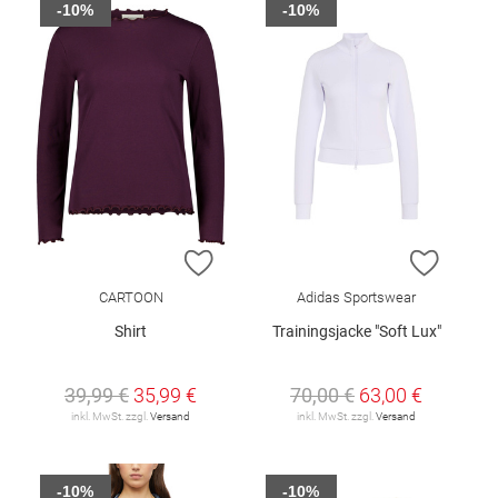
-10%
-10%
ZUR WUNSCHLISTE HINZUFÜGEN
ZUR W
CARTOON
Adidas Sportswear
Shirt
Trainingsjacke "Soft Lux"
39,99 €
35,99 €
70,00 €
63,00 €
inkl. MwSt. zzgl.
Versand
inkl. MwSt. zzgl.
Versand
-10%
-10%