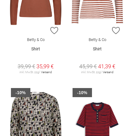
ZUR WUNSCHLISTE HINZUFÜGEN
ZUR W
Betty & Co
Betty & Co
Shirt
Shirt
39,99 €
35,99 €
45,99 €
41,39 €
inkl. MwSt. zzgl.
Versand
inkl. MwSt. zzgl.
Versand
-10%
-10%