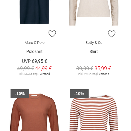
ZUR WUNSCHLISTE HINZUFÜGEN
ZUR W
Marc O'Polo
Betty & Co
Poloshirt
Shirt
UVP
69,95 €
49,99 €
44,99 €
39,99 €
35,99 €
inkl. MwSt. zzgl.
Versand
inkl. MwSt. zzgl.
Versand
-10%
-10%