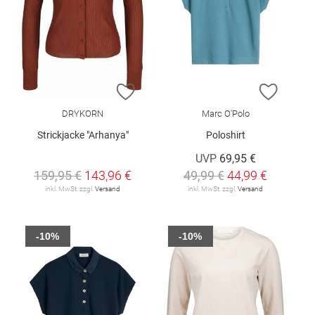
ZUR WUNSCHLISTE HINZUFÜGEN
ZUR W
DRYKORN
Marc O'Polo
Strickjacke "Arhanya"
Poloshirt
UVP
69,95 €
159,95 €
143,96 €
49,99 €
44,99 €
inkl. MwSt. zzgl.
Versand
inkl. MwSt. zzgl.
Versand
-10%
-10%