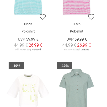
ZUR WUNSCHLISTE HINZUFÜGEN
ZUR W
Olsen
Olsen
Poloshirt
Poloshirt
UVP
59,99 €
UVP
59,99 €
44,99 €
26,99 €
44,99 €
26,99 €
inkl. MwSt. zzgl.
Versand
inkl. MwSt. zzgl.
Versand
-10%
-10%