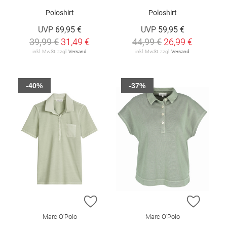
Poloshirt
Poloshirt
UVP
69,95 €
UVP
59,95 €
39,99 €
31,49 €
44,99 €
26,99 €
inkl. MwSt. zzgl.
Versand
inkl. MwSt. zzgl.
Versand
-40%
-37%
ZUR WUNSCHLISTE HINZUFÜGEN
ZUR W
Marc O'Polo
Marc O'Polo