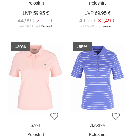
Poloshirt
Poloshirt
UVP
59,95 €
UVP
69,95 €
44,99 €
26,99 €
49,99 €
31,49 €
inkl. MwSt. zzgl.
Versand
inkl. MwSt. zzgl.
Versand
-20%
-55%
ZUR WUNSCHLISTE HINZUFÜGEN
ZUR W
GANT
CLARINA
Poloshirt
Poloshirt