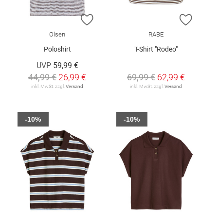
ZUR WUNSCHLISTE HINZUFÜGEN
ZUR W
Olsen
RABE
Poloshirt
T-Shirt "Rodeo"
UVP
59,99 €
44,99 €
26,99 €
69,99 €
62,99 €
inkl. MwSt. zzgl.
Versand
inkl. MwSt. zzgl.
Versand
-10%
-10%