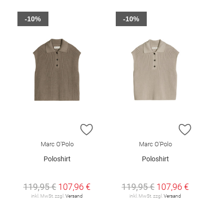
-10%
-10%
ZUR WUNSCHLISTE HINZUFÜGEN
ZUR W
Marc O'Polo
Marc O'Polo
Poloshirt
Poloshirt
119,95 €
107,96 €
119,95 €
107,96 €
inkl. MwSt. zzgl.
Versand
inkl. MwSt. zzgl.
Versand