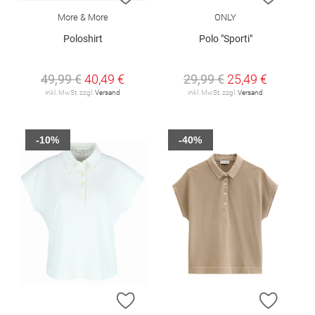
More & More
ONLY
Poloshirt
Polo "Sporti"
49,99 €
40,49 €
29,99 €
25,49 €
inkl. MwSt. zzgl.
Versand
inkl. MwSt. zzgl.
Versand
-10%
-40%
ZUR WUNSCHLISTE HINZUFÜGEN
ZUR W