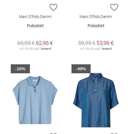
ZUR WUNSCHLISTE HINZUFÜGEN
ZUR W
Marc O'Polo Denim
Marc O'Polo Denim
Poloshirt
Poloshirt
69,95 €
62,96 €
59,95 €
53,96 €
inkl. MwSt. zzgl.
Versand
inkl. MwSt. zzgl.
Versand
-10%
-49%