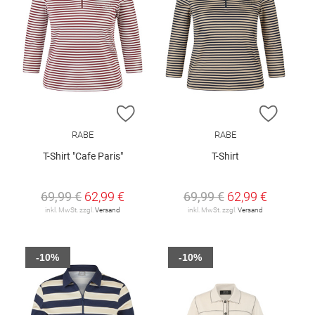
ZUR WUNSCHLISTE HINZUFÜGEN
ZUR W
RABE
RABE
T-Shirt "Cafe Paris"
T-Shirt
69,99 €
62,99 €
69,99 €
62,99 €
inkl. MwSt. zzgl.
Versand
inkl. MwSt. zzgl.
Versand
-10%
-10%