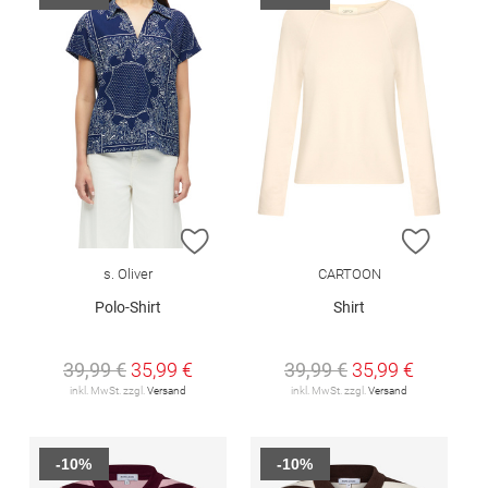
ZUR WUNSCHLISTE HINZUFÜGEN
ZUR W
s. Oliver
CARTOON
Polo-Shirt
Shirt
39,99 €
35,99 €
39,99 €
35,99 €
inkl. MwSt. zzgl.
Versand
inkl. MwSt. zzgl.
Versand
-10%
-10%