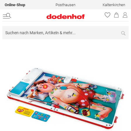
Online-Shop
Posthausen
Kaltenkirchen
Su
Zum
Ende
der
Bildergalerie
springen