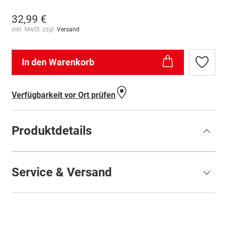
32,99 €
inkl. MwSt. zzgl.
Versand
In den Warenkorb
Zur
Wunschl
hinzufü
Verfügbarkeit vor Ort prüfen
Produktdetails
Service & Versand