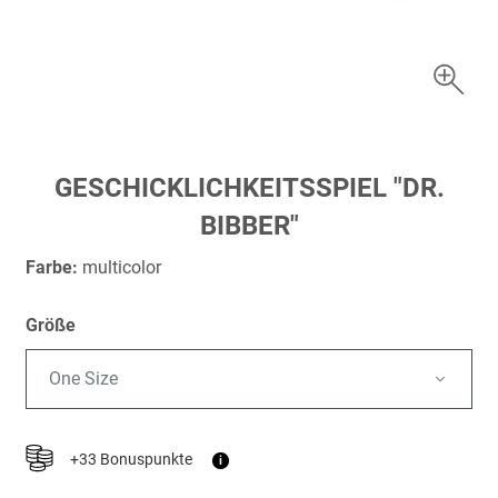
Zum
GESCHICKLICHKEITSSPIEL "DR.
Anfang
BIBBER"
der
Bildergalerie
Farbe:
multicolor
springen
Größe
One Size
+33 Bonuspunkte
i