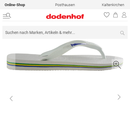
Online-Shop
Posthausen
Kaltenkirchen
Su
Zum
Ende
der
Bildergalerie
springen