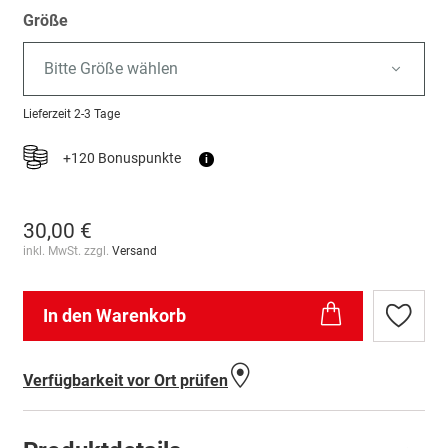
Größe
Bitte Größe wählen
Lieferzeit
2-3 Tage
+120 Bonuspunkte
i
30,00 €
inkl. MwSt. zzgl.
Versand
In den Warenkorb
Zur
Wunschl
hinzufü
Verfügbarkeit vor Ort prüfen