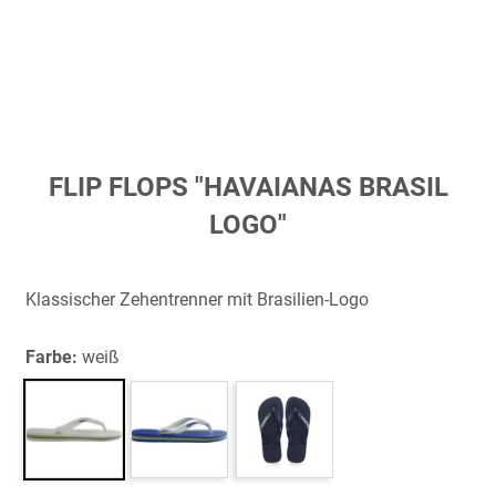
Zum
FLIP FLOPS "HAVAIANAS BRASIL
Anfang
LOGO"
der
Bildergalerie
springen
Klassischer Zehentrenner mit Brasilien-Logo
Farbe:
weiß