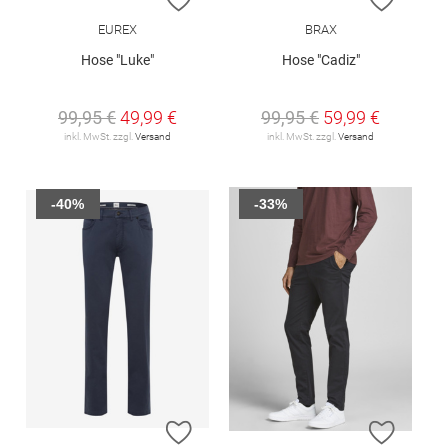
EUREX
BRAX
Hose "Luke"
Hose "Cadiz"
99,95 €
49,99 €
99,95 €
59,99 €
inkl. MwSt. zzgl.
Versand
inkl. MwSt. zzgl.
Versand
-40%
-33%
ZUR WUNSCHLISTE HINZUFÜGEN
ZUR W