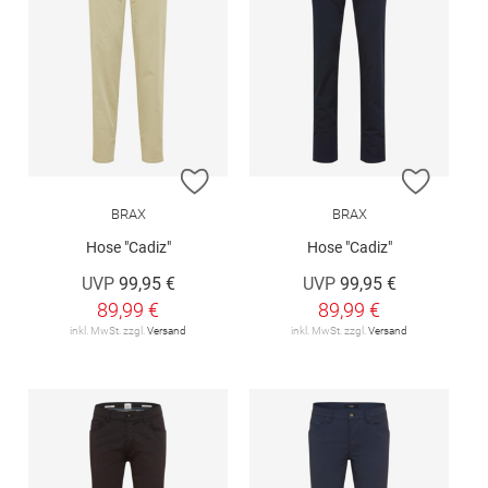
ZUR WUNSCHLISTE HINZUFÜGEN
ZUR W
BRAX
BRAX
Hose "Cadiz"
Hose "Cadiz"
UVP
99,95 €
UVP
99,95 €
89,99 €
89,99 €
inkl. MwSt. zzgl.
Versand
inkl. MwSt. zzgl.
Versand