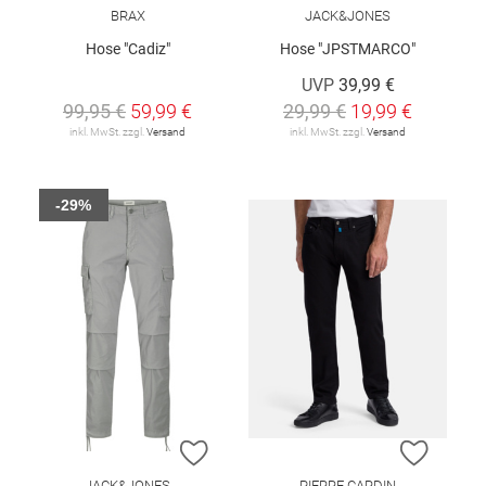
BRAX
JACK&JONES
Hose "Cadiz"
Hose "JPSTMARCO"
UVP
39,99 €
99,95 €
59,99 €
29,99 €
19,99 €
inkl. MwSt. zzgl.
Versand
inkl. MwSt. zzgl.
Versand
-29%
ZUR WUNSCHLISTE HINZUFÜGEN
ZUR W
JACK&JONES
PIERRE CARDIN