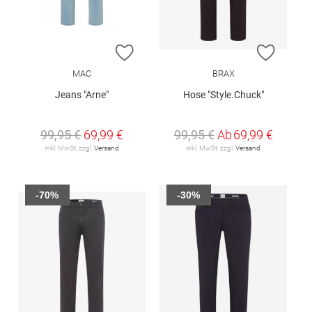
ZUR WUNSCHLISTE HINZUFÜGEN
ZUR W
MAC
BRAX
Jeans "Arne"
Hose "Style.Chuck"
99,95 €
69,99 €
99,95 €
Ab
69,99 €
inkl. MwSt. zzgl.
Versand
inkl. MwSt. zzgl.
Versand
-70%
-30%