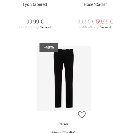
Lyon tapered
Hose "Cadiz"
99,99 €
99,95 €
59,99 €
inkl. MwSt. zzgl.
Versand
inkl. MwSt. zzgl.
Versand
-40%
ZUR WUNSCHLISTE H
BRAX
Hose "Cadiz"