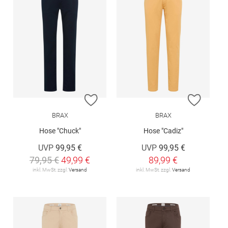
ZUR WUNSCHLISTE HINZUFÜGEN
ZUR W
BRAX
BRAX
Hose "Chuck"
Hose "Cadiz"
UVP
99,95 €
UVP
99,95 €
79,95 €
49,99 €
89,99 €
inkl. MwSt. zzgl.
Versand
inkl. MwSt. zzgl.
Versand