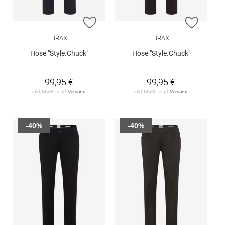
ZUR WUNSCHLISTE HINZUFÜGEN
ZUR W
BRAX
BRAX
Hose "Style.Chuck"
Hose "Style.Chuck"
99,95 €
99,95 €
inkl. MwSt. zzgl.
Versand
inkl. MwSt. zzgl.
Versand
-40%
-40%