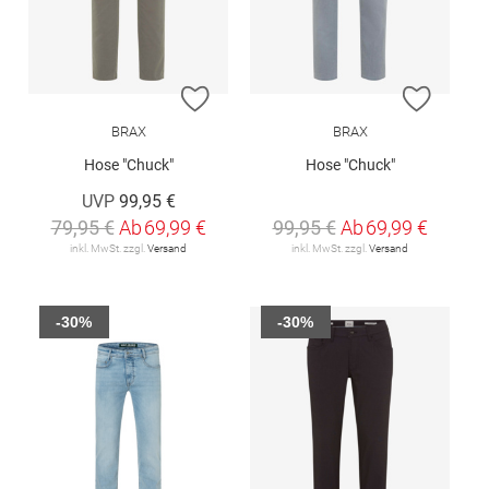
ZUR WUNSCHLISTE HINZUFÜGEN
ZUR W
BRAX
BRAX
Hose "Chuck"
Hose "Chuck"
UVP
99,95 €
79,95 €
Ab
69,99 €
99,95 €
Ab
69,99 €
inkl. MwSt. zzgl.
Versand
inkl. MwSt. zzgl.
Versand
-30%
-30%