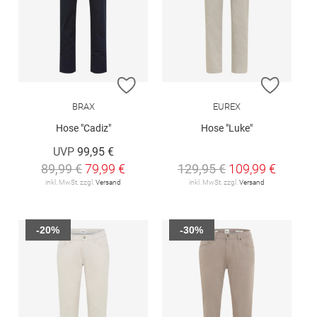
ZUR WUNSCHLISTE HINZUFÜGEN
ZUR W
BRAX
EUREX
Hose "Cadiz"
Hose "Luke"
UVP
99,95 €
89,99 €
79,99 €
129,95 €
109,99 €
inkl. MwSt. zzgl.
Versand
inkl. MwSt. zzgl.
Versand
-20%
-30%