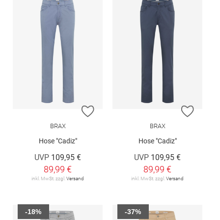
ZUR WUNSCHLISTE HINZUFÜGEN
ZUR W
BRAX
BRAX
Hose "Cadiz"
Hose "Cadiz"
UVP
109,95 €
UVP
109,95 €
89,99 €
89,99 €
inkl. MwSt. zzgl.
Versand
inkl. MwSt. zzgl.
Versand
-18%
-37%