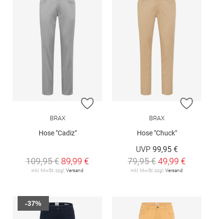
ZUR WUNSCHLISTE HINZUFÜGEN
ZUR W
BRAX
BRAX
Hose "Cadiz"
Hose "Chuck"
UVP
99,95 €
109,95 €
89,99 €
79,95 €
49,99 €
inkl. MwSt. zzgl.
Versand
inkl. MwSt. zzgl.
Versand
-37%