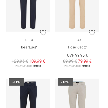
ZUR WUNSCHLISTE HINZUFÜGEN
ZUR W
EUREX
BRAX
Hose "Luke"
Hose "Cadiz"
UVP
99,95 €
129,95 €
109,99 €
89,99 €
79,99 €
inkl. MwSt. zzgl.
Versand
inkl. MwSt. zzgl.
Versand
-11%
-15%