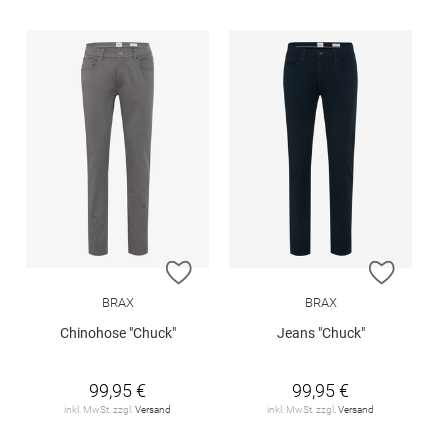
ZUR WUNSCHLISTE HINZUFÜGEN
ZUR W
BRAX
BRAX
Chinohose "Chuck"
Jeans "Chuck"
99,95 €
99,95 €
inkl. MwSt. zzgl.
Versand
inkl. MwSt. zzgl.
Versand