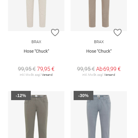
ZUR WUNSCHLISTE HINZUFÜGEN
ZUR W
BRAX
BRAX
Hose "Chuck"
Hose "Chuck"
99,95 €
79,95 €
99,95 €
Ab
69,99 €
inkl. MwSt. zzgl.
Versand
inkl. MwSt. zzgl.
Versand
-12%
-30%