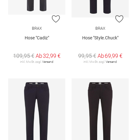
ZUR WUNSCHLISTE HINZUFÜGEN
ZUR W
BRAX
BRAX
Hose "Cadiz"
Hose "Style.Chuck"
109,95 €
Ab
32,99 €
99,95 €
Ab
69,99 €
inkl. MwSt. zzgl.
Versand
inkl. MwSt. zzgl.
Versand