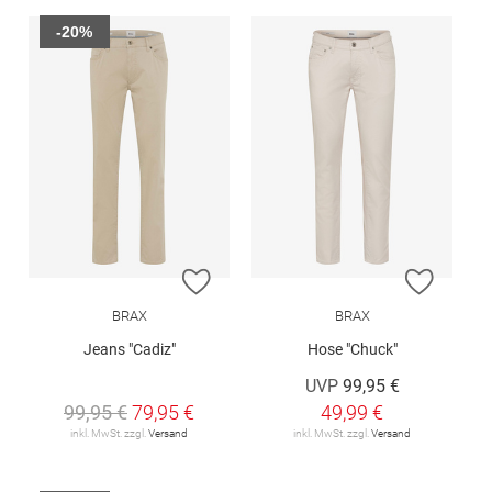
-20%
ZUR WUNSCHLISTE HINZUFÜGEN
ZUR W
BRAX
BRAX
Jeans "Cadiz"
Hose "Chuck"
UVP
99,95 €
99,95 €
79,95 €
49,99 €
inkl. MwSt. zzgl.
Versand
inkl. MwSt. zzgl.
Versand