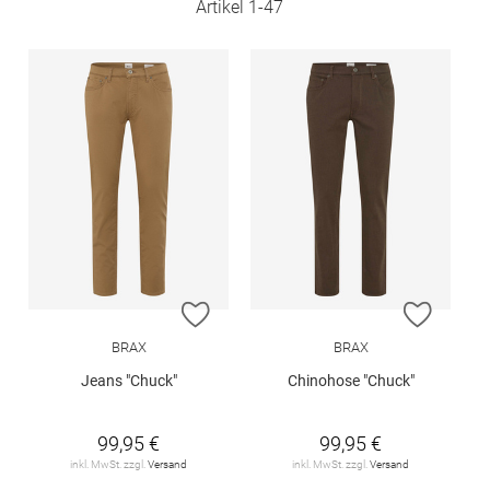
Artikel
1
-
47
ZUR WUNSCHLISTE HINZUFÜGEN
ZUR W
BRAX
BRAX
Jeans "Chuck"
Chinohose "Chuck"
99,95 €
99,95 €
inkl. MwSt. zzgl.
Versand
inkl. MwSt. zzgl.
Versand