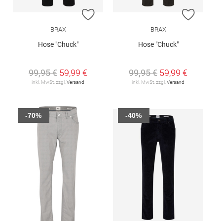
ZUR WUNSCHLISTE HINZUFÜGEN
ZUR W
BRAX
BRAX
Hose "Chuck"
Hose "Chuck"
99,95 €
59,99 €
99,95 €
59,99 €
inkl. MwSt. zzgl.
Versand
inkl. MwSt. zzgl.
Versand
-70%
-40%