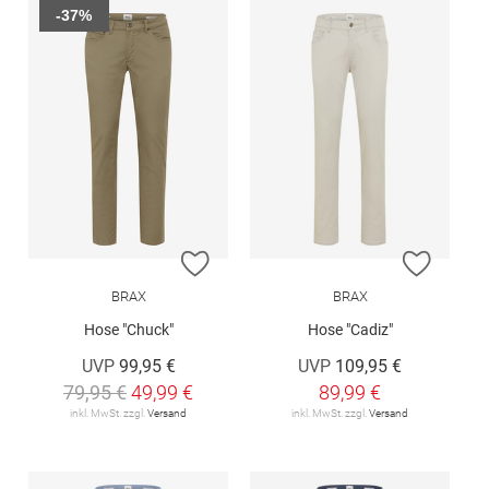
-37%
ZUR WUNSCHLISTE HINZUFÜGEN
ZUR W
BRAX
BRAX
Hose "Chuck"
Hose "Cadiz"
UVP
99,95 €
UVP
109,95 €
79,95 €
49,99 €
89,99 €
inkl. MwSt. zzgl.
Versand
inkl. MwSt. zzgl.
Versand