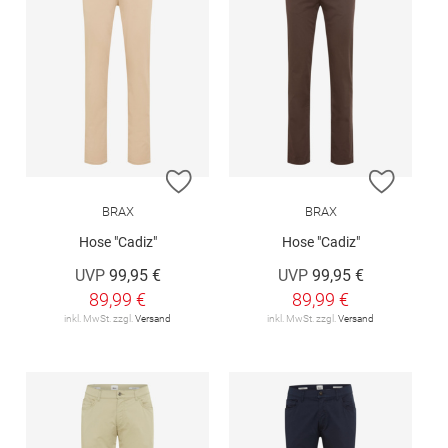
ZUR WUNSCHLISTE HINZUFÜGEN
ZUR W
BRAX
BRAX
Hose "Cadiz"
Hose "Cadiz"
UVP
99,95 €
UVP
99,95 €
89,99 €
89,99 €
inkl. MwSt. zzgl.
Versand
inkl. MwSt. zzgl.
Versand