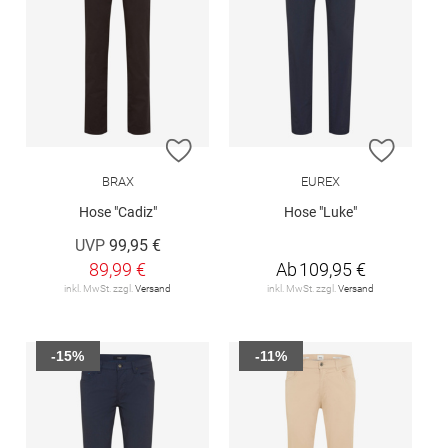
ZUR WUNSCHLISTE HINZUFÜGEN
ZUR W
BRAX
EUREX
Hose "Cadiz"
Hose "Luke"
UVP
99,95 €
89,99 €
Ab
109,95 €
inkl. MwSt. zzgl.
Versand
inkl. MwSt. zzgl.
Versand
-15%
-11%