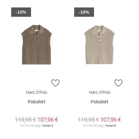
-10%
-10%
ZUR WUNSCHLISTE HINZUFÜGEN
ZUR W
Marc O'Polo
Marc O'Polo
Poloshirt
Poloshirt
119,95 €
107,96 €
119,95 €
107,96 €
inkl. MwSt. zzgl.
Versand
inkl. MwSt. zzgl.
Versand