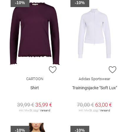
-10%
-10%
ZUR WUNSCHLISTE HINZUFÜGEN
ZUR W
CARTOON
Adidas Sportswear
Shirt
Trainingsjacke "Soft Lux"
39,99 €
35,99 €
70,00 €
63,00 €
inkl. MwSt. zzgl.
Versand
inkl. MwSt. zzgl.
Versand
-10%
-10%