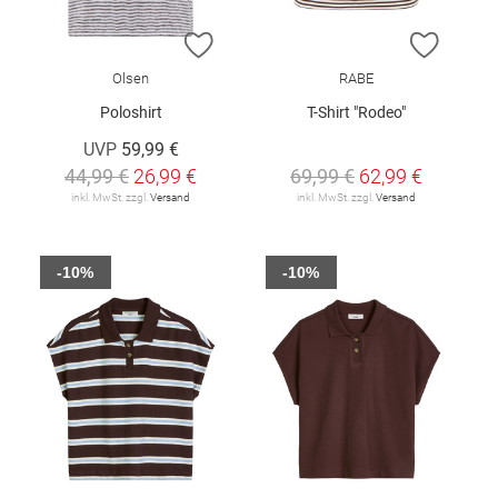
ZUR WUNSCHLISTE HINZUFÜGEN
ZUR W
Olsen
RABE
Poloshirt
T-Shirt "Rodeo"
UVP
59,99 €
44,99 €
26,99 €
69,99 €
62,99 €
inkl. MwSt. zzgl.
Versand
inkl. MwSt. zzgl.
Versand
-10%
-10%