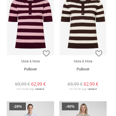
ZUR WUNSCHLISTE HINZUFÜGEN
ZUR W
More & More
More & More
Pullover
Pullover
69,99 €
62,99 €
69,99 €
62,99 €
inkl. MwSt. zzgl.
Versand
inkl. MwSt. zzgl.
Versand
-28%
-40%