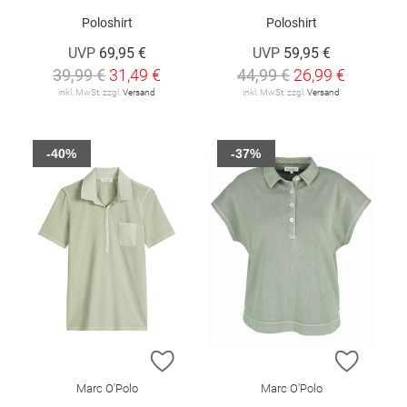
Poloshirt
Poloshirt
UVP
69,95 €
UVP
59,95 €
39,99 €
31,49 €
44,99 €
26,99 €
inkl. MwSt. zzgl.
Versand
inkl. MwSt. zzgl.
Versand
-40%
-37%
ZUR WUNSCHLISTE HINZUFÜGEN
ZUR W
Marc O'Polo
Marc O'Polo