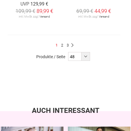
UVP
129,99 €
109,99 €
89,99 €
69,99 €
44,99 €
inkl. MwSt. zzgl.
Versand
inkl. MwSt. zzgl.
Versand
Seite
Du
Seite
Seite
1
2
3
Seite
Weiter
liest
Produkte / Seite
gerade
Seite
AUCH INTERESSANT