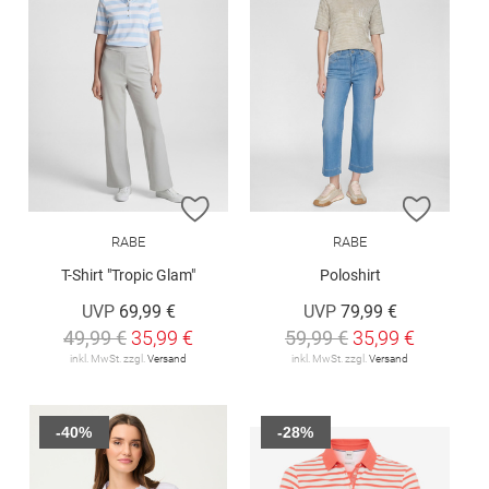
ZUR WUNSCHLISTE HINZUFÜGEN
ZUR W
RABE
RABE
T-Shirt "Tropic Glam"
Poloshirt
UVP
69,99 €
UVP
79,99 €
49,99 €
35,99 €
59,99 €
35,99 €
inkl. MwSt. zzgl.
Versand
inkl. MwSt. zzgl.
Versand
-40%
-28%