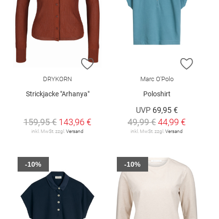
ZUR WUNSCHLISTE HINZUFÜGEN
ZUR W
DRYKORN
Marc O'Polo
Strickjacke "Arhanya"
Poloshirt
UVP
69,95 €
159,95 €
143,96 €
49,99 €
44,99 €
inkl. MwSt. zzgl.
Versand
inkl. MwSt. zzgl.
Versand
-10%
-10%