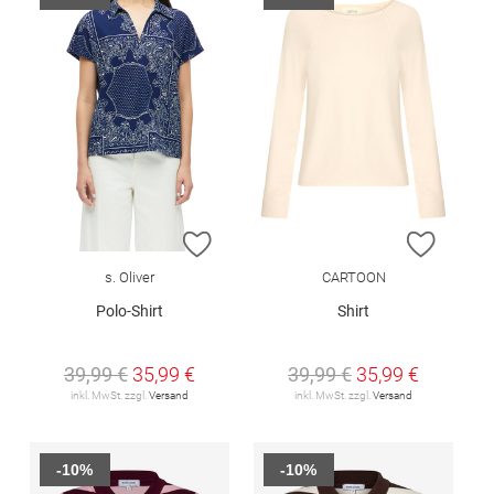
ZUR WUNSCHLISTE HINZUFÜGEN
ZUR W
s. Oliver
CARTOON
Polo-Shirt
Shirt
39,99 €
35,99 €
39,99 €
35,99 €
inkl. MwSt. zzgl.
Versand
inkl. MwSt. zzgl.
Versand
-10%
-10%