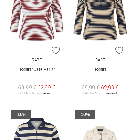
ZUR WUNSCHLISTE HINZUFÜGEN
ZUR W
RABE
RABE
T-Shirt "Cafe Paris"
T-Shirt
69,99 €
62,99 €
69,99 €
62,99 €
inkl. MwSt. zzgl.
Versand
inkl. MwSt. zzgl.
Versand
-10%
-10%