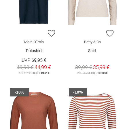
ZUR WUNSCHLISTE HINZUFÜGEN
ZUR W
Marc O'Polo
Betty & Co
Poloshirt
Shirt
UVP
69,95 €
49,99 €
44,99 €
39,99 €
35,99 €
inkl. MwSt. zzgl.
Versand
inkl. MwSt. zzgl.
Versand
-10%
-10%