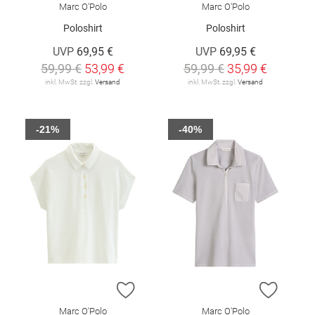
Marc O'Polo
Marc O'Polo
Poloshirt
Poloshirt
UVP
69,95 €
UVP
69,95 €
59,99 €
53,99 €
59,99 €
35,99 €
inkl. MwSt. zzgl.
Versand
inkl. MwSt. zzgl.
Versand
-21%
-40%
ZUR WUNSCHLISTE HINZUFÜGEN
ZUR W
Marc O'Polo
Marc O'Polo