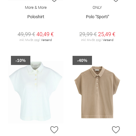
More & More
ONLY
Poloshirt
Polo "Sporti"
49,99 €
40,49 €
29,99 €
25,49 €
inkl. MwSt. zzgl.
Versand
inkl. MwSt. zzgl.
Versand
-10%
-40%
ZUR WUNSCHLISTE HINZUFÜGEN
ZUR W