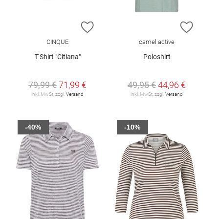
ZUR WUNSCHLISTE HINZUFÜGEN
ZUR W
CINQUE
camel active
T-Shirt "Citiana"
Poloshirt
79,99 €
71,99 €
49,95 €
44,96 €
inkl. MwSt. zzgl.
Versand
inkl. MwSt. zzgl.
Versand
-40%
-10%