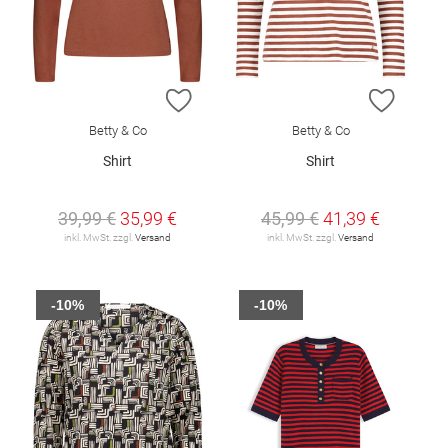
ZUR WUNSCHLISTE HINZUFÜGEN
ZUR W
Betty & Co
Betty & Co
Shirt
Shirt
39,99 €
35,99 €
45,99 €
41,39 €
inkl. MwSt. zzgl.
Versand
inkl. MwSt. zzgl.
Versand
-10%
-10%