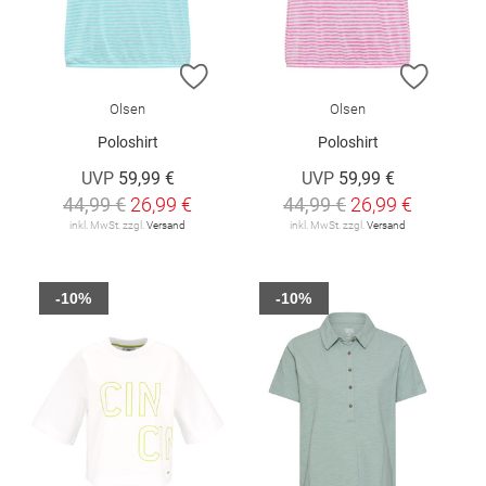
ZUR WUNSCHLISTE HINZUFÜGEN
ZUR W
Olsen
Olsen
Poloshirt
Poloshirt
UVP
59,99 €
UVP
59,99 €
44,99 €
26,99 €
44,99 €
26,99 €
inkl. MwSt. zzgl.
Versand
inkl. MwSt. zzgl.
Versand
-10%
-10%