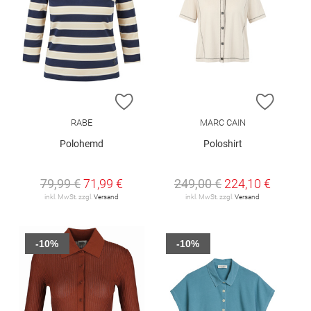
ZUR WUNSCHLISTE HINZUFÜGEN
ZUR W
RABE
MARC CAIN
Polohemd
Poloshirt
79,99 €
71,99 €
249,00 €
224,10 €
inkl. MwSt. zzgl.
Versand
inkl. MwSt. zzgl.
Versand
-10%
-10%