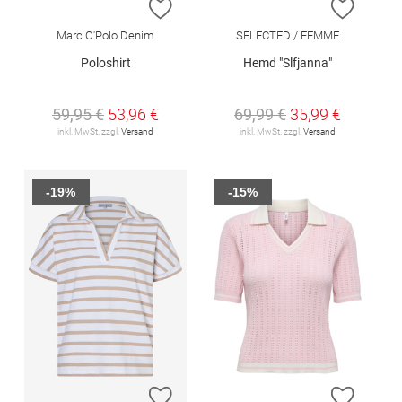
ZUR WUNSCHLISTE HINZUFÜGEN
ZUR W
Marc O'Polo Denim
SELECTED / FEMME
Poloshirt
Hemd "Slfjanna"
59,95 €
53,96 €
69,99 €
35,99 €
inkl. MwSt. zzgl.
Versand
inkl. MwSt. zzgl.
Versand
-19%
-15%
ZUR WUNSCHLISTE HINZUFÜGEN
ZUR W