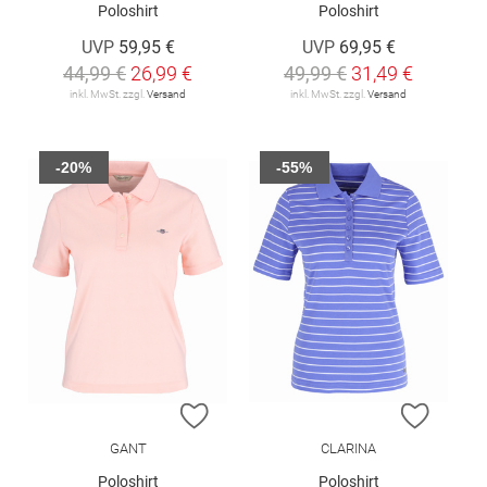
Poloshirt
Poloshirt
UVP
59,95 €
UVP
69,95 €
44,99 €
26,99 €
49,99 €
31,49 €
inkl. MwSt. zzgl.
Versand
inkl. MwSt. zzgl.
Versand
-20%
-55%
ZUR WUNSCHLISTE HINZUFÜGEN
ZUR W
GANT
CLARINA
Poloshirt
Poloshirt