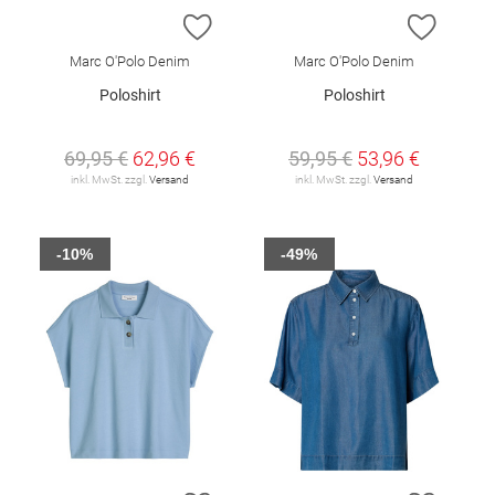
ZUR WUNSCHLISTE HINZUFÜGEN
ZUR W
Marc O'Polo Denim
Marc O'Polo Denim
Poloshirt
Poloshirt
69,95 €
62,96 €
59,95 €
53,96 €
inkl. MwSt. zzgl.
Versand
inkl. MwSt. zzgl.
Versand
-10%
-49%