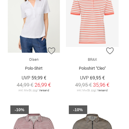
ZUR WUNSCHLISTE HINZUFÜGEN
ZUR W
Olsen
BRAX
Polo-Shirt
Poloshirt "Cleo"
UVP
59,99 €
UVP
69,95 €
44,99 €
26,99 €
49,95 €
35,96 €
inkl. MwSt. zzgl.
Versand
inkl. MwSt. zzgl.
Versand
-10%
-10%