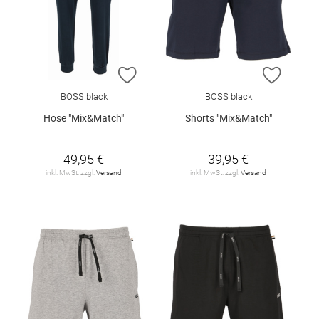
ZUR WUNSCHLISTE HINZUFÜGEN
ZUR W
BOSS black
BOSS black
Hose "Mix&Match"
Shorts "Mix&Match"
49,95 €
39,95 €
inkl. MwSt. zzgl.
Versand
inkl. MwSt. zzgl.
Versand