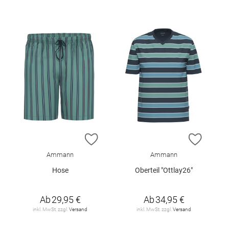
ZUR WUNSCHLISTE HINZUFÜGEN
ZUR W
Ammann
Ammann
Hose
Oberteil "Ottlay26"
Ab
29,95 €
Ab
34,95 €
inkl. MwSt. zzgl.
Versand
inkl. MwSt. zzgl.
Versand