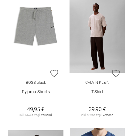
ZUR WUNSCHLISTE HINZUFÜGEN
ZUR W
BOSS black
CALVIN KLEIN
Pyjama-Shorts
T-Shirt
49,95 €
39,90 €
inkl. MwSt. zzgl.
Versand
inkl. MwSt. zzgl.
Versand