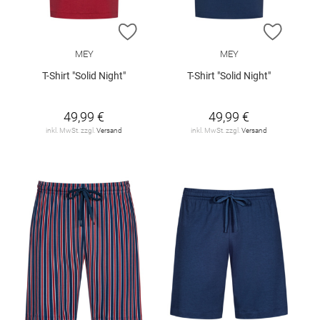
ZUR WUNSCHLISTE HINZUFÜGEN
ZUR W
MEY
MEY
T-Shirt "Solid Night"
T-Shirt "Solid Night"
49,99 €
49,99 €
inkl. MwSt. zzgl.
Versand
inkl. MwSt. zzgl.
Versand