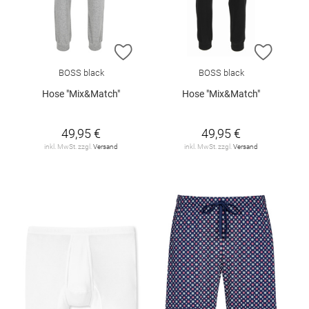
ZUR WUNSCHLISTE HINZUFÜGEN
ZUR W
BOSS black
BOSS black
Hose "Mix&Match"
Hose "Mix&Match"
49,95 €
49,95 €
inkl. MwSt. zzgl.
Versand
inkl. MwSt. zzgl.
Versand