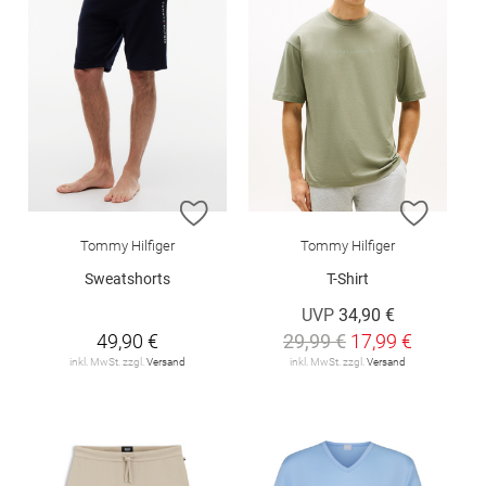
ZUR WUNSCHLISTE HINZUFÜGEN
ZUR W
Tommy Hilfiger
Tommy Hilfiger
Sweatshorts
T-Shirt
UVP
34,90 €
49,90 €
29,99 €
17,99 €
inkl. MwSt. zzgl.
Versand
inkl. MwSt. zzgl.
Versand