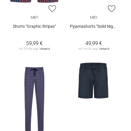
ZUR WUNSCHLISTE HINZUFÜGEN
ZUR W
MEY
MEY
Shorts "Graphic Stripes"
Pyjamashorts "Solid Night"
59,99 €
49,99 €
inkl. MwSt. zzgl.
Versand
inkl. MwSt. zzgl.
Versand