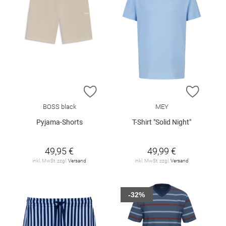
ZUR WUNSCHLISTE HINZUFÜGEN
ZUR W
BOSS black
MEY
Pyjama-Shorts
T-Shirt "Solid Night"
49,95 €
49,99 €
inkl. MwSt. zzgl.
Versand
inkl. MwSt. zzgl.
Versand
-32%