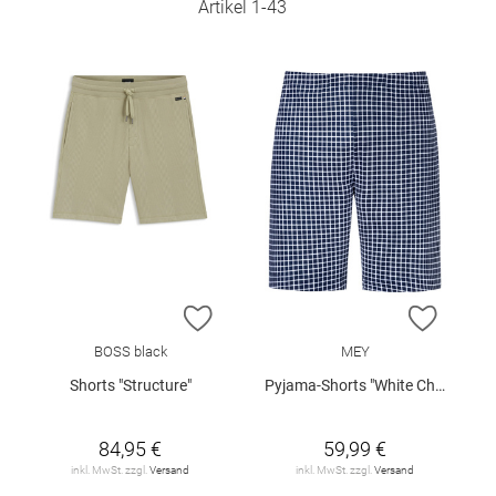
Artikel
1
-
43
ZUR WUNSCHLISTE HINZUFÜGEN
ZUR W
BOSS black
MEY
Shorts "Structure"
Pyjama-Shorts "White Check"
84,95 €
59,99 €
inkl. MwSt. zzgl.
Versand
inkl. MwSt. zzgl.
Versand