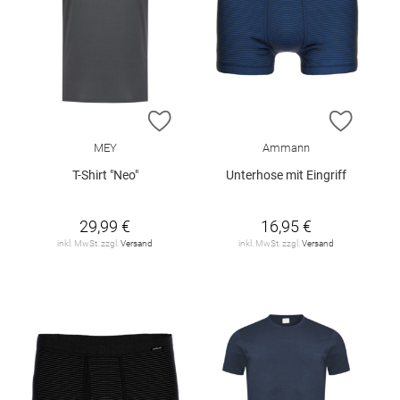
ZUR WUNSCHLISTE HINZUFÜGEN
ZUR W
MEY
Ammann
T-Shirt "Neo"
Unterhose mit Eingriff
29,99 €
16,95 €
inkl. MwSt. zzgl.
Versand
inkl. MwSt. zzgl.
Versand