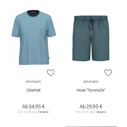
ZUR WUNSCHLISTE HINZUFÜGEN
ZUR W
Ammann
Ammann
Oberteil
Hose "Tyrone26"
Ab
34,95 €
Ab
29,95 €
inkl. MwSt. zzgl.
Versand
inkl. MwSt. zzgl.
Versand