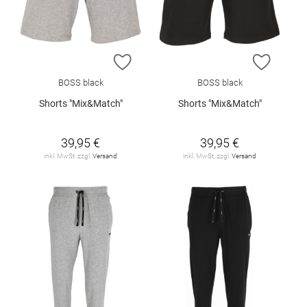
ZUR WUNSCHLISTE HINZUFÜGEN
ZUR W
BOSS black
BOSS black
Shorts "Mix&Match"
Shorts "Mix&Match"
39,95 €
39,95 €
inkl. MwSt. zzgl.
Versand
inkl. MwSt. zzgl.
Versand