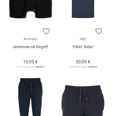
ZUR WUNSCHLISTE HINZUFÜGEN
ZUR W
Ammann
MEY
Unterhose mit Eingriff
T-Shirt "Relax"
16,95 €
39,99 €
inkl. MwSt. zzgl.
Versand
inkl. MwSt. zzgl.
Versand