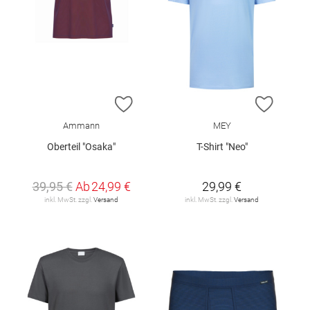
ZUR WUNSCHLISTE HINZUFÜGEN
ZUR W
Ammann
MEY
Oberteil "Osaka"
T-Shirt "Neo"
39,95 €
Ab
24,99 €
29,99 €
inkl. MwSt. zzgl.
Versand
inkl. MwSt. zzgl.
Versand