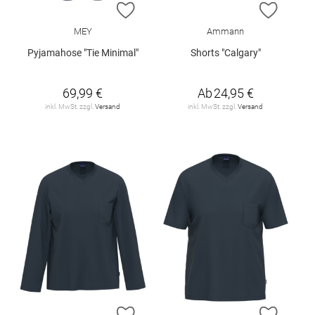
ZUR WUNSCHLISTE HINZUFÜGEN
ZUR W
MEY
Ammann
Pyjamahose "Tie Minimal"
Shorts "Calgary"
69,99 €
Ab
24,95 €
inkl. MwSt. zzgl.
Versand
inkl. MwSt. zzgl.
Versand
ZUR WUNSCHLISTE HINZUFÜGEN
ZUR W