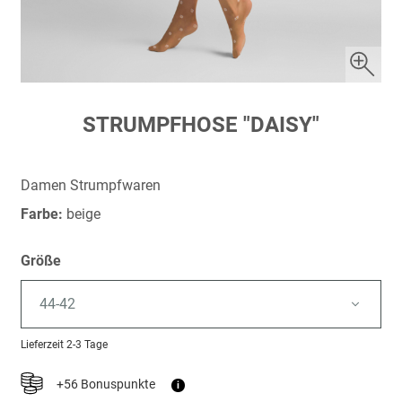
Zum
STRUMPFHOSE "DAISY"
Anfang
der
Bildergalerie
Damen Strumpfwaren
springen
Farbe:
beige
Größe
44-42
Lieferzeit
2-3 Tage
+56 Bonuspunkte
i