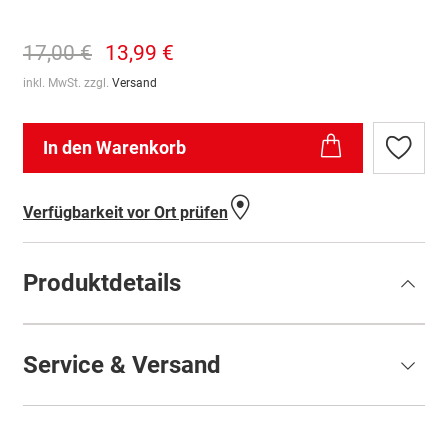
17,00 €
13,99 €
inkl. MwSt. zzgl.
Versand
In den Warenkorb
Zur
Wunschl
hinzufü
Verfügbarkeit vor Ort prüfen
Produktdetails
Service & Versand