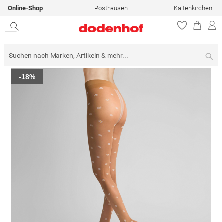
Online-Shop
Posthausen
Kaltenkirchen
Su
Zum
-18%
Ende
der
Bildergalerie
springen