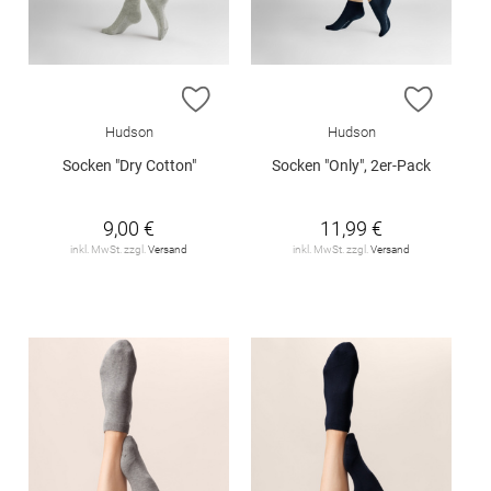
ZUR WUNSCHLISTE HINZUFÜGEN
ZUR W
Hudson
Hudson
Socken "Dry Cotton"
Socken "Only", 2er-Pack
9,00 €
11,99 €
inkl. MwSt. zzgl.
Versand
inkl. MwSt. zzgl.
Versand