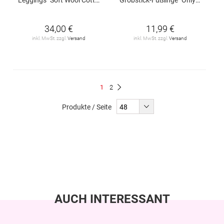
34,00 €
11,99 €
inkl. MwSt. zzgl.
Versand
inkl. MwSt. zzgl.
Versand
Seite
Du
Seite
1
2
Seite
Weiter
liest
Produkte / Seite
gerade
Seite
AUCH INTERESSANT