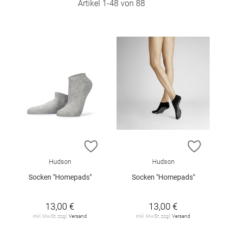
Artikel
1
-
48
von
88
ZUR WUNSCHLISTE HINZUFÜGEN
ZUR W
Hudson
Hudson
Socken "Homepads"
Socken "Homepads"
13,00 €
13,00 €
inkl. MwSt. zzgl.
Versand
inkl. MwSt. zzgl.
Versand