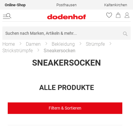
Online-Shop
Posthausen
Kaltenkirchen
Su
Home
Damen
Bekleidung
Strümpfe
Strickstrümpfe
Sneakersocken
SNEAKERSOCKEN
ALLE PRODUKTE
Filtern & Sortieren