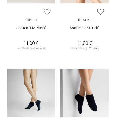
ZUR WUNSCHLISTE HINZUFÜGEN
ZUR W
KUNERT
KUNERT
Socken "Liz Plush"
Socken "Liz Plush"
11,00 €
11,00 €
inkl. MwSt. zzgl.
Versand
inkl. MwSt. zzgl.
Versand