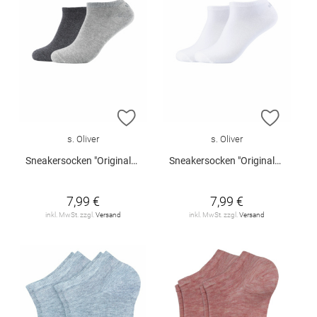
ZUR WUNSCHLISTE HINZUFÜGEN
ZUR W
s. Oliver
s. Oliver
Sneakersocken "Originals Organic", 2er-Pack
Sneakersocken "Originals Organic", 2er-Pack
7,99 €
7,99 €
inkl. MwSt. zzgl.
Versand
inkl. MwSt. zzgl.
Versand