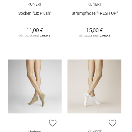
KUNERT
KUNERT
Socken "Liz Plush"
Strumpfhose "FRESH UP"
11,00 €
15,00 €
inkl. MwSt. zzgl.
Versand
inkl. MwSt. zzgl.
Versand
ZUR WUNSCHLISTE HINZUFÜGEN
ZUR W
Hudson
KUNERT