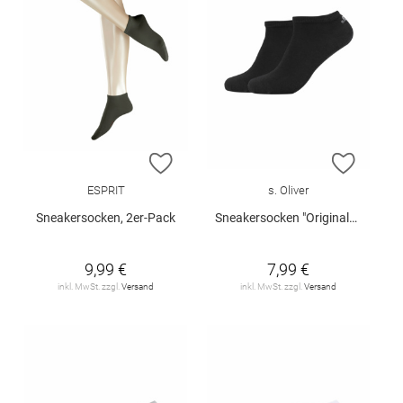
ZUR WUNSCHLISTE HINZUFÜGEN
ZUR W
ESPRIT
s. Oliver
Sneakersocken, 2er-Pack
Sneakersocken "Originals Organic", 2er-Pack
9,99 €
7,99 €
inkl. MwSt. zzgl.
Versand
inkl. MwSt. zzgl.
Versand