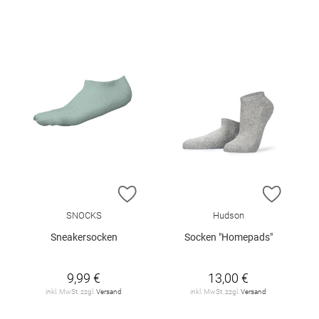
ZUR WUNSCHLISTE HINZUFÜGEN
ZUR W
SNOCKS
Hudson
Sneakersocken
Socken "Homepads"
9,99 €
13,00 €
inkl. MwSt. zzgl.
Versand
inkl. MwSt. zzgl.
Versand