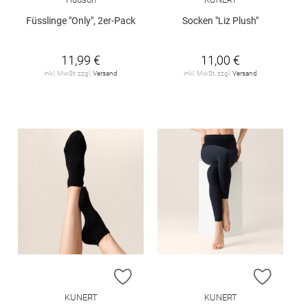
Füsslinge "Only", 2er-Pack
Socken "Liz Plush"
11,99 €
11,00 €
inkl. MwSt. zzgl.
Versand
inkl. MwSt. zzgl.
Versand
ZUR WUNSCHLISTE HINZUFÜGEN
ZUR W
KUNERT
KUNERT