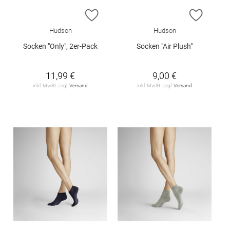
ZUR WUNSCHLISTE HINZUFÜGEN
ZUR W
Hudson
Hudson
Socken "Only", 2er-Pack
Socken "Air Plush"
11,99 €
9,00 €
inkl. MwSt. zzgl.
Versand
inkl. MwSt. zzgl.
Versand