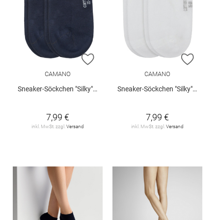
ZUR WUNSCHLISTE HINZUFÜGEN
ZUR W
CAMANO
CAMANO
Sneaker-Söckchen "Silky", 2er-Pack
Sneaker-Söckchen "Silky", 2er-Pack
7,99 €
7,99 €
inkl. MwSt. zzgl.
Versand
inkl. MwSt. zzgl.
Versand