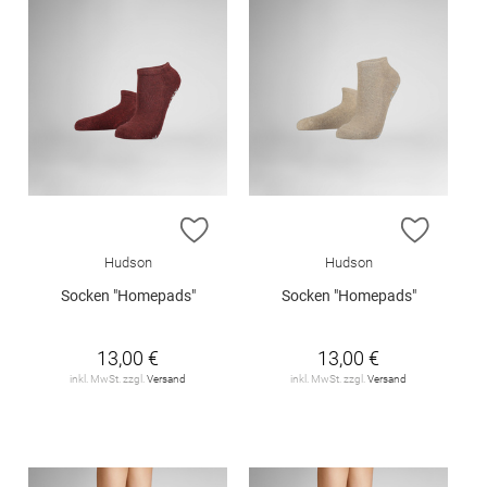
ZUR WUNSCHLISTE HINZUFÜGEN
ZUR W
Hudson
Hudson
Socken "Homepads"
Socken "Homepads"
13,00 €
13,00 €
inkl. MwSt. zzgl.
Versand
inkl. MwSt. zzgl.
Versand