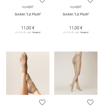
KUNERT
KUNERT
Socken "Liz Plush"
Socken "Liz Plush"
11,00 €
11,00 €
inkl. MwSt. zzgl.
Versand
inkl. MwSt. zzgl.
Versand
ZUR WUNSCHLISTE HINZUFÜGEN
ZUR W