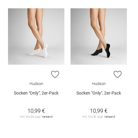
ZUR WUNSCHLISTE HINZUFÜGEN
ZUR W
Hudson
Hudson
Socken "Only", 2er-Pack
Socken "Only", 2er-Pack
10,99 €
10,99 €
inkl. MwSt. zzgl.
Versand
inkl. MwSt. zzgl.
Versand