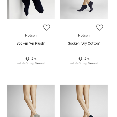
ZUR WUNSCHLISTE HINZUFÜGEN
ZUR W
Hudson
Hudson
Socken "Air Plush"
Socken "Dry Cotton"
9,00 €
9,00 €
inkl. MwSt. zzgl.
Versand
inkl. MwSt. zzgl.
Versand