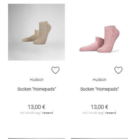
ZUR WUNSCHLISTE HINZUFÜGEN
ZUR W
Hudson
Hudson
Socken "Homepads"
Socken "Homepads"
13,00 €
13,00 €
inkl. MwSt. zzgl.
Versand
inkl. MwSt. zzgl.
Versand