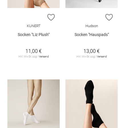
ZUR WUNSCHLISTE HINZUFÜGEN
ZUR W
KUNERT
Hudson
Socken "Liz Plush"
Socken "Hauspads"
11,00 €
13,00 €
inkl. MwSt. zzgl.
Versand
inkl. MwSt. zzgl.
Versand