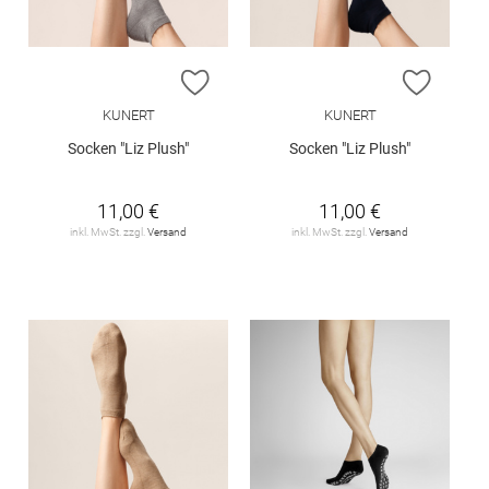
ZUR WUNSCHLISTE HINZUFÜGEN
ZUR W
KUNERT
KUNERT
Socken "Liz Plush"
Socken "Liz Plush"
11,00 €
11,00 €
inkl. MwSt. zzgl.
Versand
inkl. MwSt. zzgl.
Versand