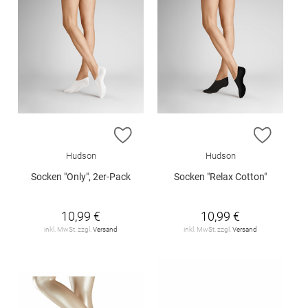
ZUR WUNSCHLISTE HINZUFÜGEN
ZUR W
Hudson
Hudson
Socken "Only", 2er-Pack
Socken "Relax Cotton"
10,99 €
10,99 €
inkl. MwSt. zzgl.
Versand
inkl. MwSt. zzgl.
Versand