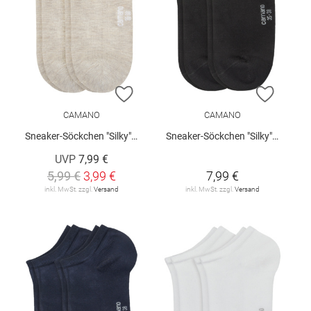
ZUR WUNSCHLISTE HINZUFÜGEN
ZUR W
CAMANO
CAMANO
Sneaker-Söckchen "Silky", 2er-Pack
Sneaker-Söckchen "Silky", 2er-Pack
UVP
7,99 €
5,99 €
3,99 €
7,99 €
inkl. MwSt. zzgl.
Versand
inkl. MwSt. zzgl.
Versand