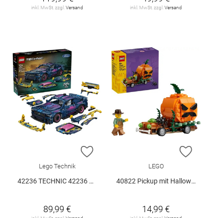
inkl. MwSt. zzgl.
Versand
inkl. MwSt. zzgl.
Versand
ZUR WUNSCHLISTE HINZUFÜGEN
ZUR W
Lego Technik
LEGO
42236 TECHNIC 42236 V29
40822 Pickup mit Halloweenkürbis V29
89,99 €
14,99 €