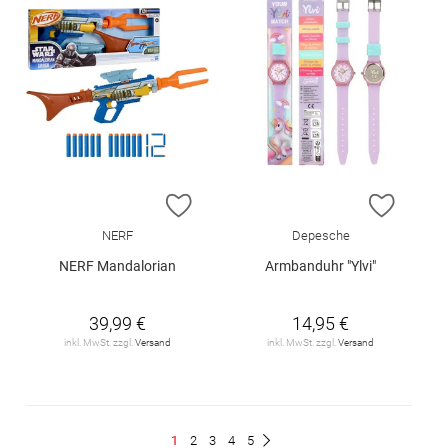
ZUR WUNSCHLISTE HINZUFÜGEN
ZUR W
NERF
Depesche
NERF Mandalorian
Armbanduhr "Ylvi"
39,99 €
14,95 €
inkl. MwSt. zzgl.
Versand
inkl. MwSt. zzgl.
Versand
Seite
Du
Seite
Seite
Seite
Seite
1
2
3
4
5
Seite
Weiter