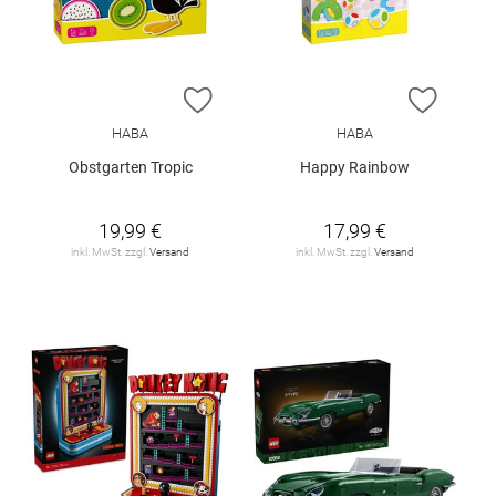
ZUR WUNSCHLISTE HINZUFÜGEN
ZUR W
HABA
HABA
Obstgarten Tropic
Happy Rainbow
19,99 €
17,99 €
inkl. MwSt. zzgl.
Versand
inkl. MwSt. zzgl.
Versand