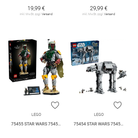
19,99 €
29,99 €
inkl. MwSt. zzgl.
Versand
inkl. MwSt. zzgl.
Versand
ZUR WUNSCHLISTE HINZUFÜGEN
ZUR W
LEGO
LEGO
75455 STAR WARS 75455 V29
75454 STAR WARS 75454 V29