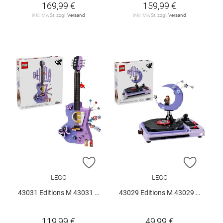
169,99 €
159,99 €
inkl. MwSt. zzgl.
Versand
inkl. MwSt. zzgl.
Versand
ZUR WUNSCHLISTE HINZUFÜGEN
ZUR W
LEGO
LEGO
43031 Editions M 43031 V29
43029 Editions M 43029 V29
119,99 €
49,99 €