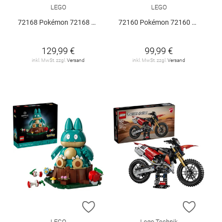
LEGO
LEGO
72168 Pokémon 72168 V29
72160 Pokémon 72160 V29
129,99 €
99,99 €
inkl. MwSt. zzgl.
Versand
inkl. MwSt. zzgl.
Versand
ZUR WUNSCHLISTE HINZUFÜGEN
ZUR W
LEGO
Lego Technik