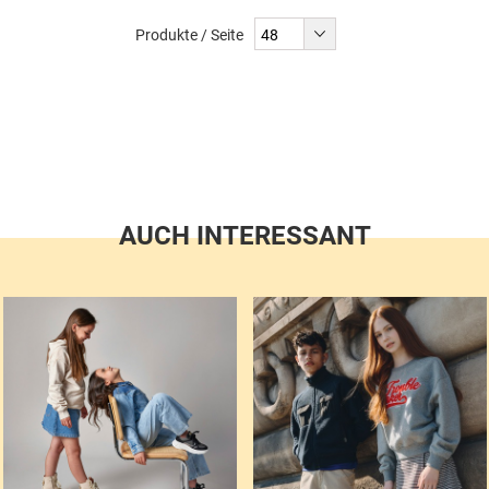
liest
Produkte / Seite
gerade
Seite
AUCH INTERESSANT