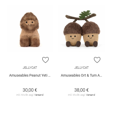
ZUR WUNSCHLISTE HINZUFÜGEN
ZUR W
JELLYCAT
JELLYCAT
Amuseables Peanut Yeti Outfit
Amuseables Ort & Tum Acorns
30,00 €
38,00 €
inkl. MwSt. zzgl.
Versand
inkl. MwSt. zzgl.
Versand