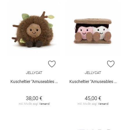
ZUR WUNSCHLISTE HINZUFÜGEN
ZUR W
JELLYCAT
JELLYCAT
Kuscheltier "Amuseables Mulshi Woodland Floor"
Kuscheltier "Amuseables S'mores"
38,00 €
45,00 €
inkl. MwSt. zzgl.
Versand
inkl. MwSt. zzgl.
Versand