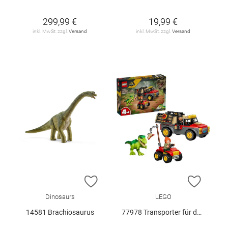
299,99 €
19,99 €
inkl. MwSt. zzgl.
Versand
inkl. MwSt. zzgl.
Versand
ZUR WUNSCHLISTE HINZUFÜGEN
ZUR W
Dinosaurs
LEGO
14581 Brachiosaurus
77978 Transporter für den Jungen T.. V29