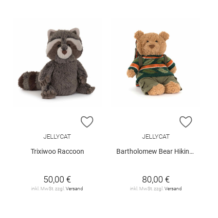
ZUR WUNSCHLISTE HINZUFÜGEN
ZUR W
JELLYCAT
JELLYCAT
Trixiwoo Raccoon
Bartholomew Bear Hiking Outfit
50,00 €
80,00 €
inkl. MwSt. zzgl.
Versand
inkl. MwSt. zzgl.
Versand