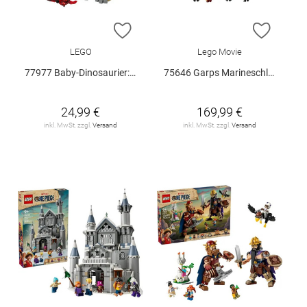
ZUR WUNSCHLISTE HINZUFÜGEN
ZUR W
LEGO
Lego Movie
77977 Baby-Dinosaurier: Pteranodon V29
75646 Garps Marineschlachtschiff V29
24,99 €
169,99 €
inkl. MwSt. zzgl.
Versand
inkl. MwSt. zzgl.
Versand