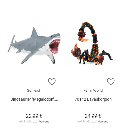
ZUR WUNSCHLISTE HINZUFÜGEN
ZUR W
Schleich
Farm World
Dinosaurier "Megalodon", Schleich
70142 Lavaskorpion
22,99 €
24,99 €
inkl. MwSt. zzgl.
Versand
inkl. MwSt. zzgl.
Versand