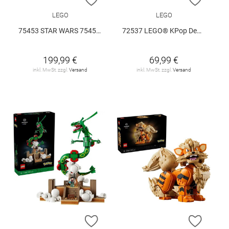
LEGO
LEGO
75453 STAR WARS 75453 V29
72537 LEGO® KPop Demon Hunters 72537 V29
199,99 €
69,99 €
inkl. MwSt. zzgl.
Versand
inkl. MwSt. zzgl.
Versand
ZUR WUNSCHLISTE HINZUFÜGEN
ZUR W