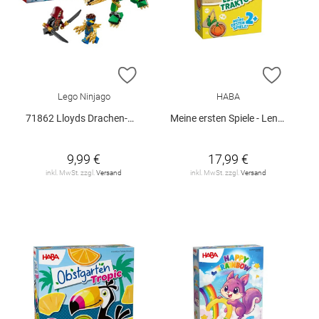
ZUR WUNSCHLISTE HINZUFÜGEN
ZUR W
Lego Ninjago
HABA
71862 Lloyds Drachen-Mech Battle Set V29
Meine ersten Spiele - Lennys Traktor
9,99 €
17,99 €
inkl. MwSt. zzgl.
Versand
inkl. MwSt. zzgl.
Versand