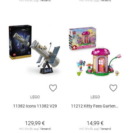
inkl. MwSt. zzgl.
Versand
inkl. MwSt. zzgl.
Versand
ZUR WUNSCHLISTE HINZUFÜGEN
ZUR W
LEGO
LEGO
11382 Icons 11382 V29
11212 Kitty Fees Gartenhaus V29
129,99 €
14,99 €
inkl. MwSt. zzgl.
Versand
inkl. MwSt. zzgl.
Versand