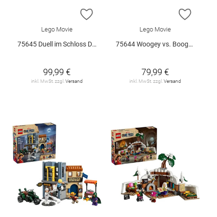
ZUR WUNSCHLISTE HINZUFÜGEN
ZUR W
Lego Movie
Lego Movie
75645 Duell im Schloss Drumm V29
75644 Woogey vs. Boogey Riesen a.. V29
99,99 €
79,99 €
inkl. MwSt. zzgl.
Versand
inkl. MwSt. zzgl.
Versand