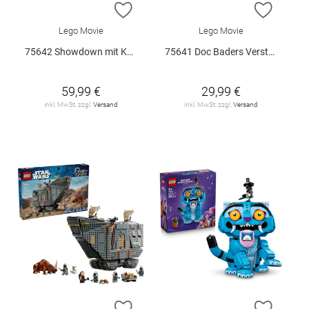
ZUR WUNSCHLISTE HINZUFÜGEN
ZUR W
Lego Movie
Lego Movie
75642 Showdown mit Kapitän Smoker V29
75641 Doc Baders Versteck V29
59,99 €
29,99 €
inkl. MwSt. zzgl.
Versand
inkl. MwSt. zzgl.
Versand
ZUR WUNSCHLISTE HINZUFÜGEN
ZUR W