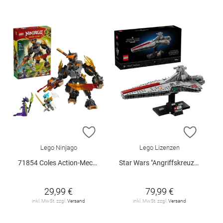
ZUR WUNSCHLISTE HINZUFÜGEN
ZUR W
Lego Ninjago
Lego Lizenzen
71854 Coles Action-Mech und Drache.. V29
Star Wars "Angriffskreuzer der Venator-Klasse", 75441
29,99 €
79,99 €
inkl. MwSt. zzgl.
Versand
inkl. MwSt. zzgl.
Versand