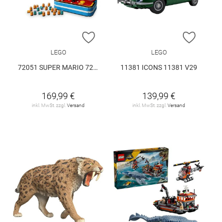
ZUR WUNSCHLISTE HINZUFÜGEN
ZUR W
LEGO
LEGO
72051 SUPER MARIO 72051 V29
11381 ICONS 11381 V29
169,99 €
139,99 €
inkl. MwSt. zzgl.
Versand
inkl. MwSt. zzgl.
Versand