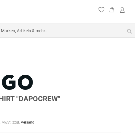
S
HIRT "DAPOCREW"
l. MwSt. zzgl.
Versand