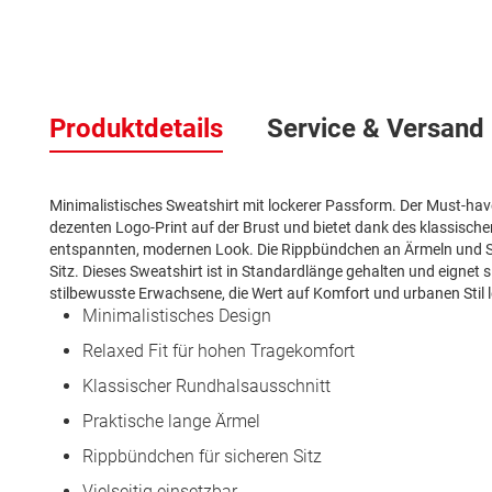
Zum
Anfang
der
Produktdetails
Service & Versand
Bildergalerie
springen
Minimalistisches Sweatshirt mit lockerer Passform. Der Must-ha
dezenten Logo-Print auf der Brust und bietet dank des klassisch
entspannten, modernen Look. Die Rippbündchen an Ärmeln und S
Sitz. Dieses Sweatshirt ist in Standardlänge gehalten und eignet sich
stilbewusste Erwachsene, die Wert auf Komfort und urbanen Stil 
Minimalistisches Design
Relaxed Fit für hohen Tragekomfort
Klassischer Rundhalsausschnitt
Praktische lange Ärmel
Rippbündchen für sicheren Sitz
Vielseitig einsetzbar