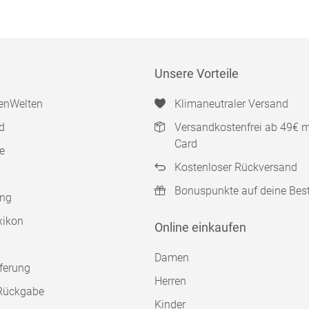
Unsere Vorteile
enWelten
Klimaneutraler Versand
d
Versandkostenfrei ab 49€ 
Card
e
Kostenloser Rückversand
Bonuspunkte auf deine Bes
ung
xikon
Online einkaufen
Damen
ferung
Herren
Rückgabe
Kinder