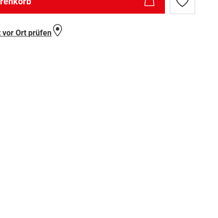
arenkorb
Zur
Wunschlist
hinzufügen
 vor Ort prüfen