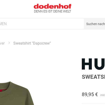
DENN ES IST DEINE WELT
MEN
ver
Sweatshirt "Dapocrew"
SWEATS
89,95 €
ink