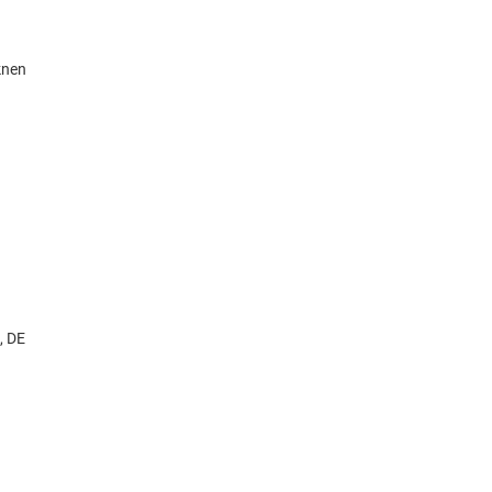
knen
, DE