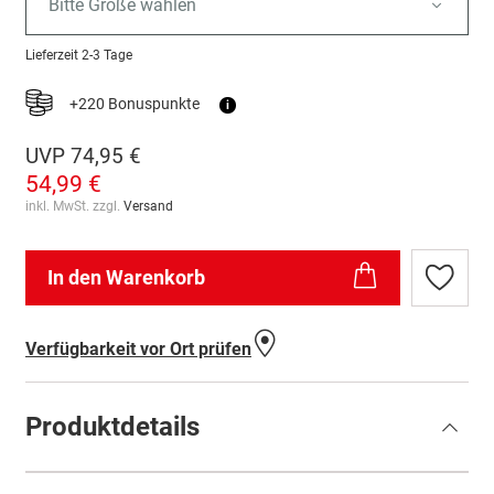
Bitte Größe wählen
Lieferzeit
2-3 Tage
+220 Bonuspunkte
i
UVP
74,95 €
54,99 €
inkl. MwSt. zzgl.
Versand
In den Warenkorb
Zur
Wunschl
hinzufü
Verfügbarkeit vor Ort prüfen
Produktdetails