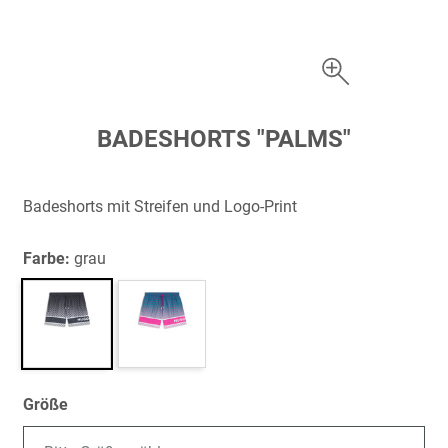
Zum
BADESHORTS "PALMS"
Anfang
der
Bildergalerie
Badeshorts mit Streifen und Logo-Print
springen
Farbe:
grau
Größe