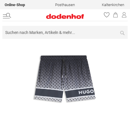
Online-Shop
Posthausen
Kaltenkirchen
Su
Zum
Ende
der
Bildergalerie
springen