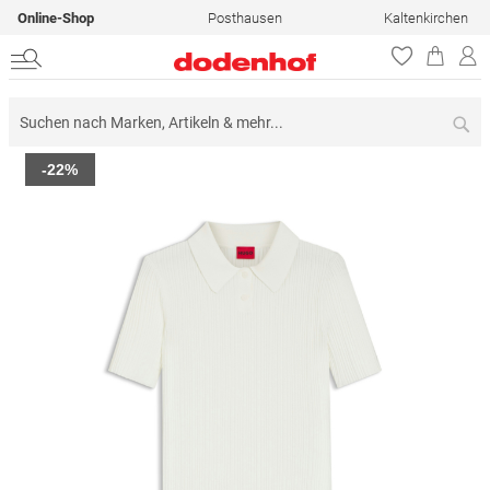
Online-Shop
Posthausen
Kaltenkirchen
Su
Zum
-22%
Ende
der
Bildergalerie
springen