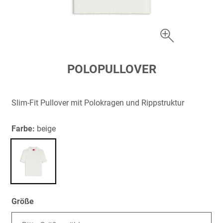
Zum
POLOPULLOVER
Anfang
der
Bildergalerie
Slim-Fit Pullover mit Polokragen und Rippstruktur
springen
Farbe:
beige
Größe