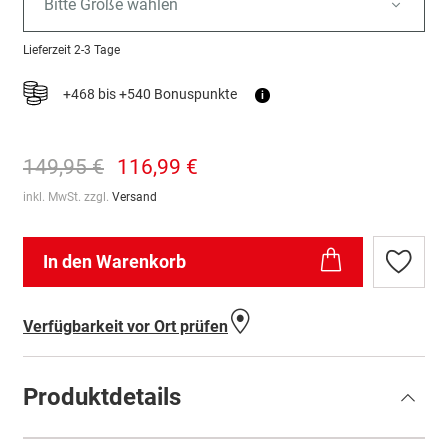
Bitte Größe wählen
Lieferzeit
2-3 Tage
+468 bis +540 Bonuspunkte
i
149,95 €
116,99 €
inkl. MwSt. zzgl.
Versand
In den Warenkorb
Zur
Wunschl
hinzufü
Verfügbarkeit vor Ort prüfen
Produktdetails