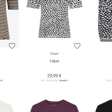
ZUR WUNSCHLISTE HINZUFÜGEN
ZUR WUNSCHLIST
Olsen
T-Shirt
29,99 €
and
inkl. MwSt. zzgl.
Versand
inkl.