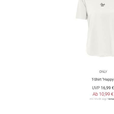
Marc O'Polo
9
Marc O'Polo Denim
16
More & More
44
OH APRIL
3
ONLY
36
ONLY Carmakoma
6
OPUS
15
ONLY
T-Shirt "Happy
OUI
6
UVP
16,99 
Olsen
26
Ab
10,99 €
inkl. MwSt. zzgl.
Vers
Q/S designed by
30
RABE
91