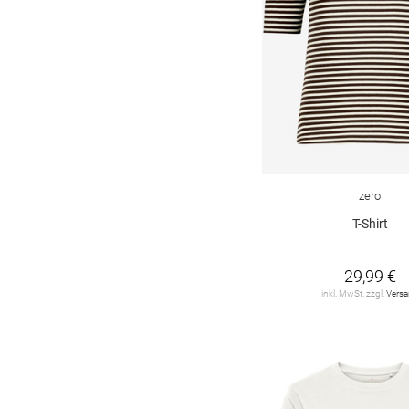
Joseph Ribkoff
3
LIEBLINGSSTÜCK
4
LUISA CERANO
2
LeComte
20
Levi's
3
MAERZ
9
zero
MARC CAIN
9
T-Shirt
MILANO ITALY
3
29,99 €
MONARI
66
inkl. MwSt. zzgl.
Vers
MOS MOSH
3
MSCH
4
MUNTHE
1