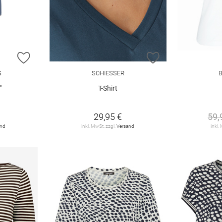
ZUR WUNSCHLISTE HINZUFÜGEN
ZUR WUNSCHLIST
S
SCHIESSER
"
T-Shirt
29,95 €
59,
and
inkl. MwSt. zzgl.
Versand
inkl.