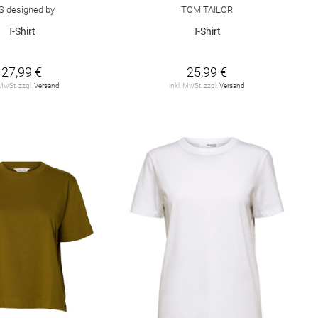
S designed by
TOM TAILOR
T-Shirt
T-Shirt
27,99 €
25,99 €
 MwSt. zzgl.
Versand
inkl. MwSt. zzgl.
Versand