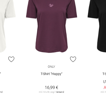
ZUR WUNSCHLISTE HINZUFÜGEN
ZUR WUNSCHLIST
ONLY
"
T-Shirt "Happy"
T-
€
U
16,99 €
and
inkl. MwSt. zzgl.
Versand
inkl.