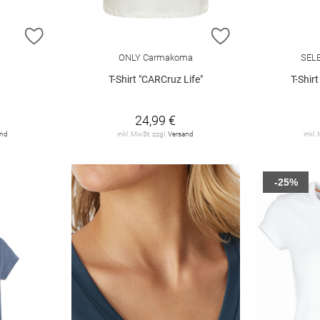
ZUR WUNSCHLISTE HINZUFÜGEN
ZUR WUNSCHLIST
ONLY Carmakoma
SEL
T-Shirt "CARCruz Life"
T-Shir
24,99 €
and
inkl. MwSt. zzgl.
Versand
inkl.
-25%