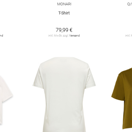
MONARI
Q/
T-Shirt
79,99 €
and
inkl. MwSt. zzgl.
Versand
inkl.