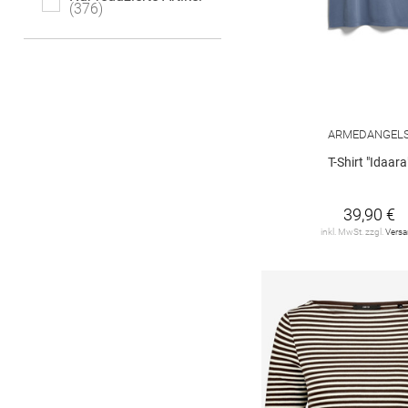
376
DRYKORN
4
Delicatelove
2
FYNCH-HATTON
3
GANT
8
ARMEDANGEL
T-Shirt "Idaara
GARCIA
12
HERRLICHER
3
39,90 €
inkl. MwSt. zzgl.
Vers
HUGO
2
HaILY*S
3
JDY
23
JOOP!
9
JUVIA
3