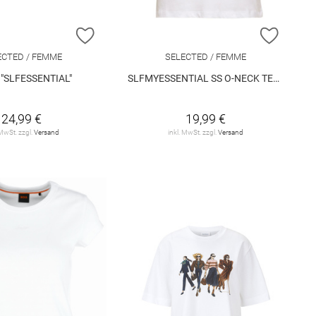
E HINZUFÜGEN
ZUR WUNSCHLISTE HINZUFÜGEN
ZUR W
ECTED / FEMME
SELECTED / FEMME
t "SLFESSENTIAL"
SLFMYESSENTIAL SS O-NECK TEE NOOS
24,99 €
19,99 €
 MwSt. zzgl.
Versand
inkl. MwSt. zzgl.
Versand