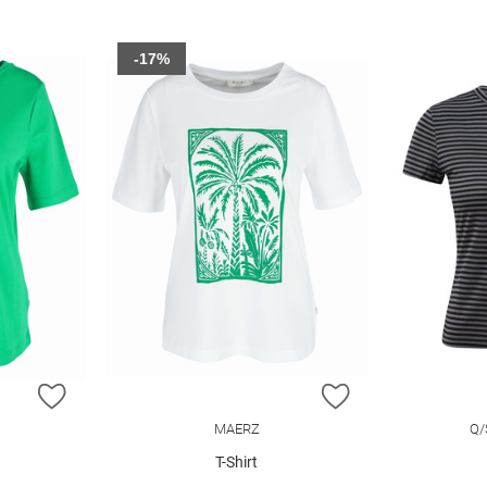
-17%
ZUR WUNSCHLISTE HINZUFÜGEN
ZUR WUNSCHLIST
MAERZ
Q/
T-Shirt