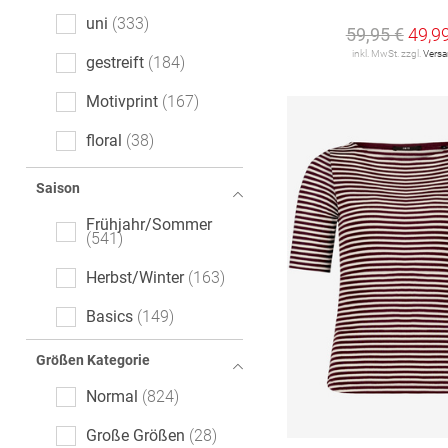
Comfort Fit
7
uni
333
59,95 €
49,9
Cropped Fit
7
inkl. MwSt. zzgl.
Vers
gestreift
184
Flared Fit
2
Motivprint
167
Modern Fit
2
floral
38
Wide Fit
2
melange
28
Saison
Tailored Fit
1
Mottoprint
23
Frühjahr/Sommer
541
Logoprint
13
Herbst/Winter
163
gemustert
13
Basics
149
gepunktet
11
Größen Kategorie
Animalprint
10
Normal
824
Color-Blocking
7
Große Größen
28