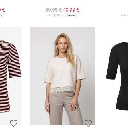
9 €
59,95 €
49,99 €
and
inkl. MwSt. zzgl.
Versand
inkl.
ZUR WUNSCHLISTE HINZUFÜGEN
ZUR WUNSCHLIST