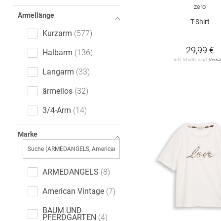
Ajour
6
zero
Ärmellänge
All-Over-Print (AOP)
T-Shirt
6
Kurzarm
577
leopard
5
29,99 €
Halbarm
136
inkl. MwSt. zzgl.
Vers
Paisley-Muster
3
Langarm
33
Denim
2
ärmellos
32
Ethno
1
3/4-Arm
14
Farbverlauf
1
extra kurzer Arm
7
Marke
Fischgrätmuster
1
ARMEDANGELS
8
American Vintage
7
BAUM UND
PFERDGARTEN
4