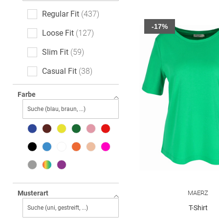
Regular Fit
437
-17%
Loose Fit
127
Slim Fit
59
Casual Fit
38
Relaxed Fit
28
Farbe
Boxy Fit
22
Classic Fit
21
Feminine Fit
17
Oversized
13
Body Fit
10
MAERZ
Musterart
Straight Fit
9
T-Shirt