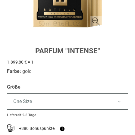
Zum
PARFUM "INTENSE"
Anfang
der
1.899,80 € = 1 l
Bildergalerie
Farbe:
gold
springen
Größe
One Size
Lieferzeit
2-3 Tage
+380 Bonuspunkte
i