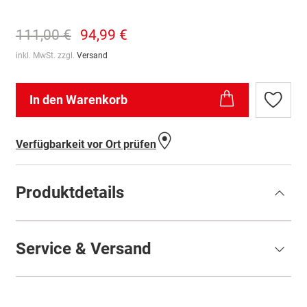
111,00 €
94,99 €
inkl. MwSt. zzgl.
Versand
In den Warenkorb
Zur
Wunschl
hinzufü
Verfügbarkeit vor Ort prüfen
Produktdetails
Service & Versand