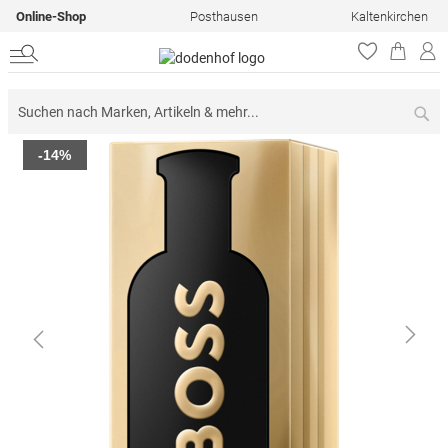
Online-Shop
Posthausen
Kaltenkirchen
Su
Zum
-14%
Ende
der
Bildergalerie
springen