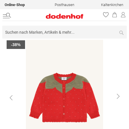
Online-Shop
Posthausen
Kaltenkirchen
Su
Zum
-38%
Ende
der
Bildergalerie
springen