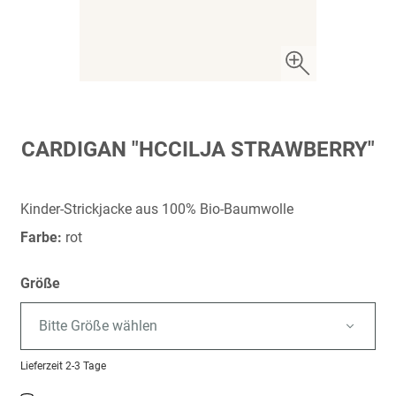
Zum
CARDIGAN "HCCILJA STRAWBERRY"
Anfang
der
Bildergalerie
Kinder-Strickjacke aus 100% Bio-Baumwolle
springen
Farbe:
rot
Größe
Bitte Größe wählen
Lieferzeit
2-3 Tage