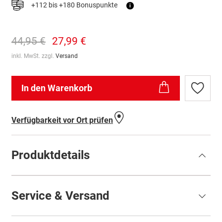
+112 bis +180 Bonuspunkte
i
44,95 €
27,99 €
inkl. MwSt. zzgl.
Versand
In den Warenkorb
Zur
Wunschl
hinzufü
Verfügbarkeit vor Ort prüfen
Produktdetails
Service & Versand