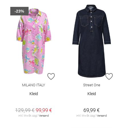
-23%
ZUR WUNSCHLISTE HINZUFÜGEN
ZUR W
MILANO ITALY
Street One
Kleid
Kleid
129,99 €
99,99 €
69,99 €
inkl. MwSt. zzgl.
Versand
inkl. MwSt. zzgl.
Versand