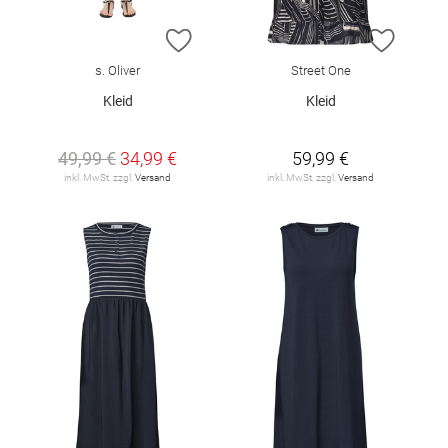
ZUR WUNSCHLISTE HINZUFÜGEN
ZUR W
s. Oliver
Street One
Kleid
Kleid
49,99 €
34,99 €
59,99 €
inkl. MwSt. zzgl.
Versand
inkl. MwSt. zzgl.
Versand