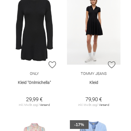
ZUR WUNSCHLISTE HINZUFÜGEN
ZUR W
ONLY
TOMMY JEANS
Kleid "Onlmichella"
Kleid
29,99 €
79,90 €
inkl. MwSt. zzgl.
Versand
inkl. MwSt. zzgl.
Versand
-17%