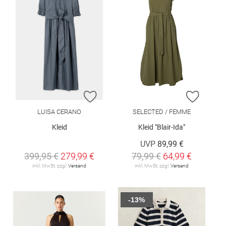
ZUR WUNSCHLISTE HINZUFÜGEN
ZUR W
LUISA CERANO
SELECTED / FEMME
Kleid
Kleid "Blair-Ida"
UVP
89,99 €
399,95 €
279,99 €
79,99 €
64,99 €
inkl. MwSt. zzgl.
Versand
inkl. MwSt. zzgl.
Versand
-13%