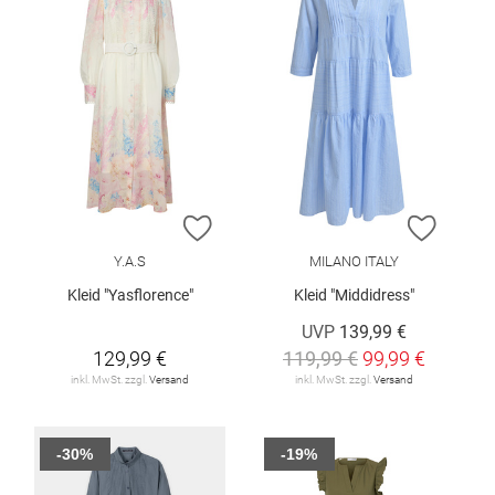
ZUR WUNSCHLISTE HINZUFÜGEN
ZUR W
Y.A.S
MILANO ITALY
Kleid "Yasflorence"
Kleid "Middidress"
UVP
139,99 €
129,99 €
119,99 €
99,99 €
inkl. MwSt. zzgl.
Versand
inkl. MwSt. zzgl.
Versand
-30%
-19%