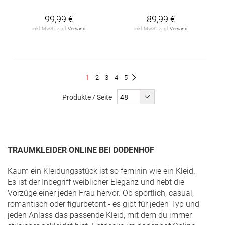
99,99 €
89,99 €
inkl. MwSt. zzgl.
Versand
inkl. MwSt. zzgl.
Versand
Seite
Du
Seite
Seite
Seite
Seite
1
2
3
4
5
Seite
Weiter
liest
Produkte / Seite
gerade
Seite
TRAUMKLEIDER ONLINE BEI DODENHOF
Kaum ein Kleidungsstück ist so feminin wie ein Kleid.
Es ist der Inbegriff weiblicher Eleganz und hebt die
Vorzüge einer jeden Frau hervor. Ob sportlich, casual,
romantisch oder figurbetont - es gibt für jeden Typ und
jeden Anlass das passende Kleid, mit dem du immer