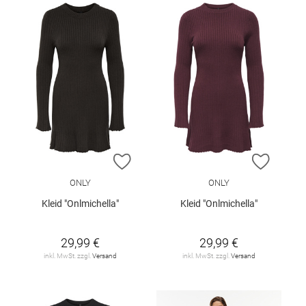
ZUR WUNSCHLISTE HINZUFÜGEN
ZUR W
ONLY
ONLY
Kleid "Onlmichella"
Kleid "Onlmichella"
29,99 €
29,99 €
inkl. MwSt. zzgl.
Versand
inkl. MwSt. zzgl.
Versand