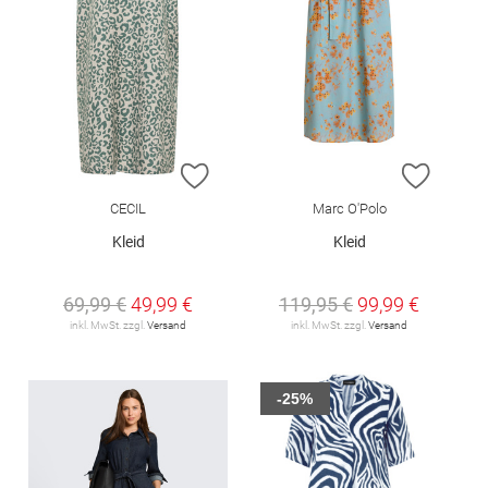
ZUR WUNSCHLISTE HINZUFÜGEN
ZUR W
CECIL
Marc O'Polo
Kleid
Kleid
69,99 €
49,99 €
119,95 €
99,99 €
inkl. MwSt. zzgl.
Versand
inkl. MwSt. zzgl.
Versand
-25%