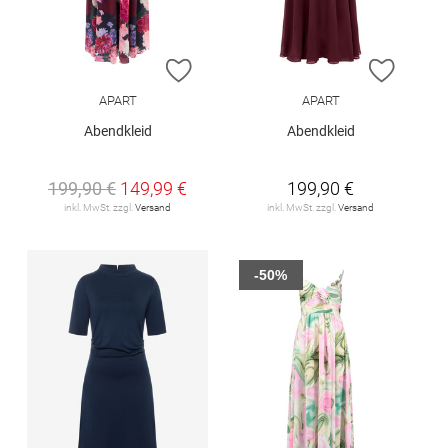
ZUR WUNSCHLISTE HINZUFÜGEN
ZUR W
APART
APART
Abendkleid
Abendkleid
199,90 €
149,99 €
199,90 €
inkl. MwSt. zzgl.
Versand
inkl. MwSt. zzgl.
Versand
-50%