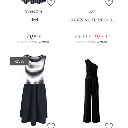
ZUR WUNSCHLISTE HINZUFÜGEN
ZUR W
Street One
JDY
Kleid
JDYSEZEN LIFE 7/8 SHORT DRESS WVN DIA
69,99 €
29,99 €
19,99 €
inkl. MwSt. zzgl.
Versand
inkl. MwSt. zzgl.
Versand
-13%
ZUR WUNSCHLISTE HINZUFÜGEN
ZUR W