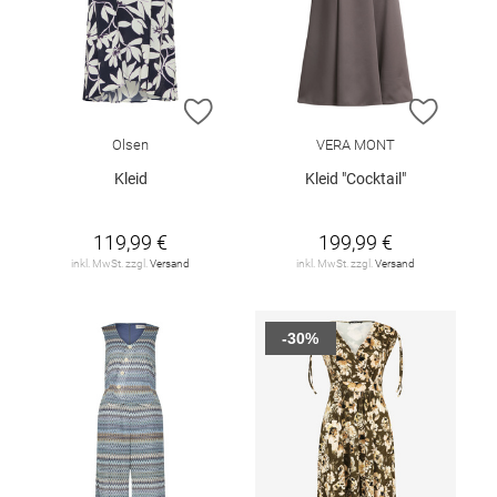
ZUR WUNSCHLISTE HINZUFÜGEN
ZUR W
Olsen
VERA MONT
Kleid
Kleid "Cocktail"
119,99 €
199,99 €
inkl. MwSt. zzgl.
Versand
inkl. MwSt. zzgl.
Versand
-30%