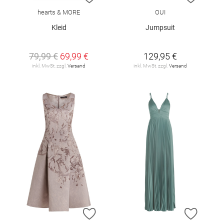
hearts & MORE
OUI
Kleid
Jumpsuit
79,99 €
69,99 €
129,95 €
inkl. MwSt. zzgl.
Versand
inkl. MwSt. zzgl.
Versand
ZUR WUNSCHLISTE HINZUFÜGEN
ZUR W