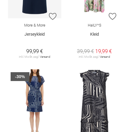
ZUR WUNSCHLISTE HINZUFÜGEN
ZUR W
More & More
HaILY*S
Jerseykleid
Kleid
99,99 €
39,99 €
19,99 €
inkl. MwSt. zzgl.
Versand
inkl. MwSt. zzgl.
Versand
-30%