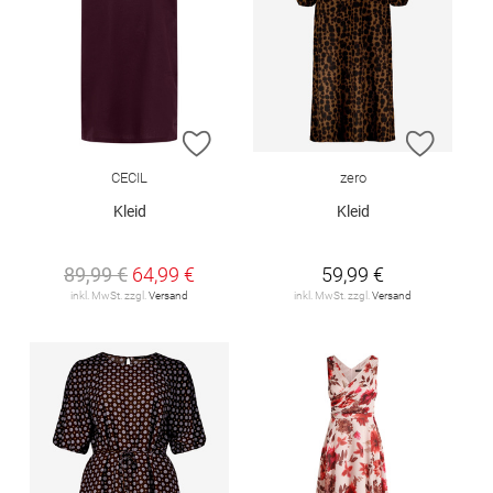
ZUR WUNSCHLISTE HINZUFÜGEN
ZUR W
CECIL
zero
Kleid
Kleid
89,99 €
64,99 €
59,99 €
inkl. MwSt. zzgl.
Versand
inkl. MwSt. zzgl.
Versand