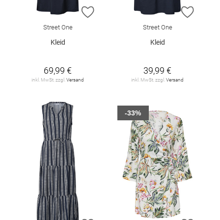
ZUR WUNSCHLISTE HINZUFÜGEN
ZUR W
Street One
Street One
Kleid
Kleid
69,99 €
39,99 €
inkl. MwSt. zzgl.
Versand
inkl. MwSt. zzgl.
Versand
-33%