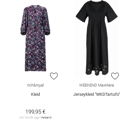
ZUR WUNSCHLISTE HINZUFÜGEN
ZUR W
rich&royal
WEEKEND MaxMara
Kleid
Jerseykleid "WKDTartufo"
199,95 €
inkl. MwSt. zzgl.
Versand