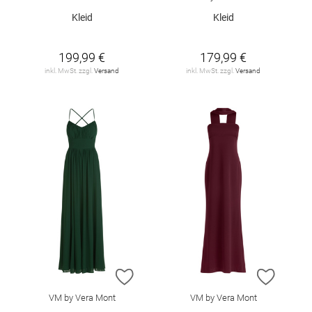
Kleid
Kleid
199,99 €
179,99 €
inkl. MwSt. zzgl.
Versand
inkl. MwSt. zzgl.
Versand
ZUR WUNSCHLISTE HINZUFÜGEN
ZUR W
VM by Vera Mont
VM by Vera Mont