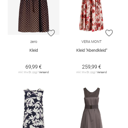
ZUR WUNSCHLISTE HINZUFÜGEN
ZUR W
zero
VERA MONT
Kleid
Kleid "Abendkleid"
69,99 €
259,99 €
inkl. MwSt. zzgl.
Versand
inkl. MwSt. zzgl.
Versand