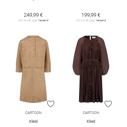
249,99 €
199,99 €
inkl. MwSt. zzgl.
Versand
inkl. MwSt. zzgl.
Versand
ZUR WUNSCHLISTE HINZUFÜGEN
ZUR W
CARTOON
CARTOON
Kleid
Kleid