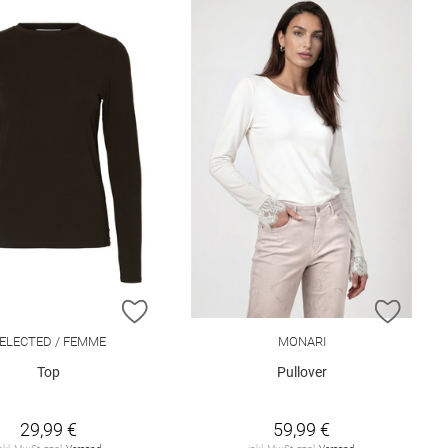
ISTE HINZUFÜGEN
ZUR WUNSCHLISTE HINZUFÜGEN
ZUR W
ELECTED / FEMME
MONARI
Top
Pullover
29,99 €
59,99 €