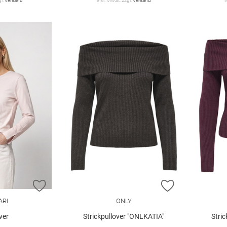
gl.
Versand
inkl. MwSt. zzgl.
Versand
i
ZUR WUNSCHLISTE HINZUFÜGEN
ZUR WUNSCHL
RI
ONLY
ver
Strickpullover "ONLKATIA"
Stri