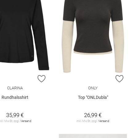
ISTE HINZUFÜGEN
ZUR WUNSCHLISTE HINZUFÜGEN
ZUR W
CLARINA
ONLY
Rundhalsshirt
Top "ONLDubla"
35,99 €
26,99 €
nkl. MwSt. zzgl.
Versand
inkl. MwSt. zzgl.
Versand