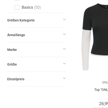
kariert
7
Basics
50
gepunktet
6
All-Over-Print (AOP)
3
Größen Kategorie
Mottoprint
3
Ärmellänge
Logoprint
2
Ajour
1
Marke
Color-Blocking
1
Größe
Denim
1
Paisley-Muster
1
Einzelpreis
ONL
Top "ONL
26,9