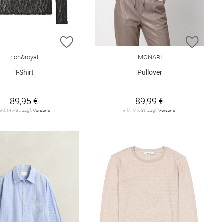
ISTE HINZUFÜGEN
ZUR WUNSCHLISTE HINZUFÜGEN
ZUR W
rich&royal
MONARI
T-Shirt
Pullover
89,95 €
89,99 €
nkl. MwSt. zzgl.
Versand
inkl. MwSt. zzgl.
Versand