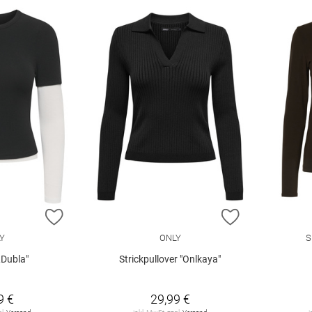
ZUR WUNSCHLISTE HINZUFÜGEN
ZUR WUNSCHL
Y
ONLY
S
Dubla"
Strickpullover "Onlkaya"
9 €
29,99 €