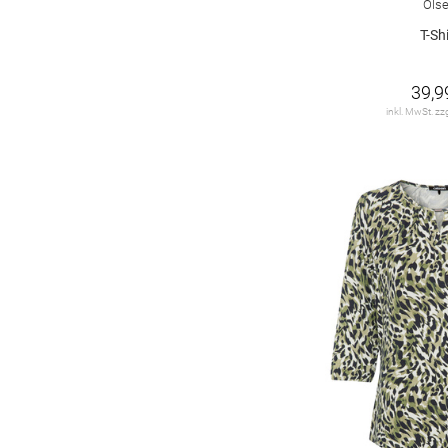
Ols
T-Shi
39,9
inkl. MwSt. zz