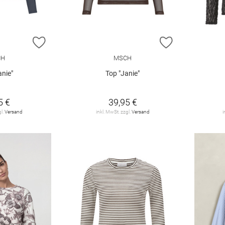
ZUR WUNSCHLISTE HINZUFÜGEN
ZUR WUNSCHL
CH
MSCH
anie"
Top "Janie"
5 €
39,95 €
gl.
Versand
inkl. MwSt. zzgl.
Versand
i