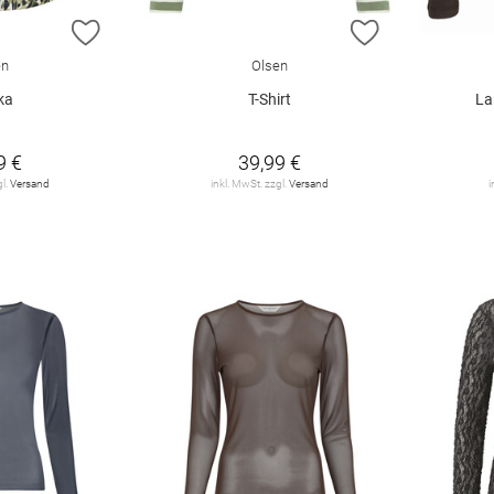
ZUR WUNSCHLISTE HINZUFÜGEN
ZUR WUNSCHL
en
Olsen
ka
T-Shirt
La
9 €
39,99 €
gl.
Versand
inkl. MwSt. zzgl.
Versand
i