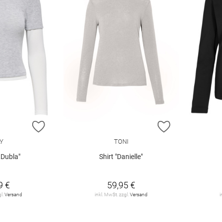
ZUR WUNSCHLISTE HINZUFÜGEN
ZUR WUNSCHL
Y
TONI
Dubla"
Shirt "Danielle"
9 €
59,95 €
gl.
Versand
inkl. MwSt. zzgl.
Versand
i