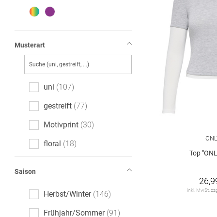
Musterart
uni
107
gestreift
77
Motivprint
30
ONL
floral
18
Top "ONL
melange
13
Saison
26,9
Animalprint
10
inkl. MwSt. zz
Herbst/Winter
146
gemustert
7
Frühjahr/Sommer
91