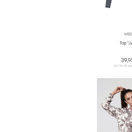
MS
Top "J
39,9
inkl. MwSt. zz