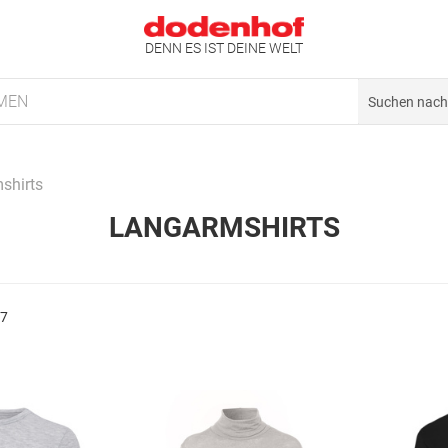
DENN ES IST DEINE WELT
MEN
shirts
LANGARMSHIRTS
87