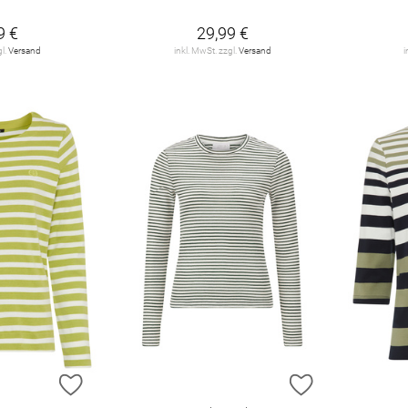
9 €
29,99 €
gl.
Versand
inkl. MwSt. zzgl.
Versand
i
ZUR WUNSCHLISTE HINZUFÜGEN
ZUR WUNSCHL