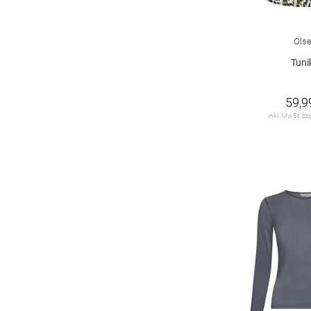
Ols
Tuni
59,9
inkl. MwSt. zz