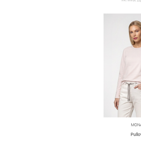
inkl. MwSt. zz
MONA
Pullo