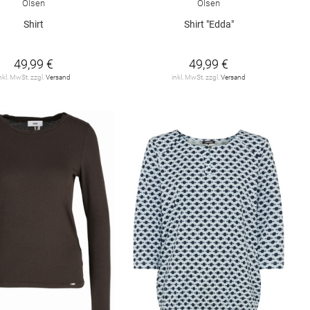
Olsen
Olsen
Shirt
Shirt "Edda"
49,99 €
49,99 €
nkl. MwSt. zzgl.
Versand
inkl. MwSt. zzgl.
Versand