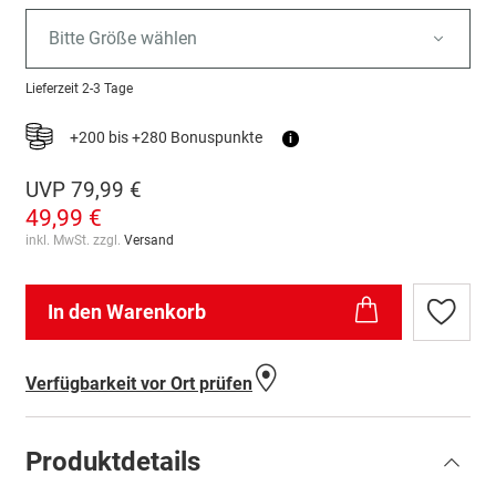
Bitte Größe wählen
Lieferzeit
2-3 Tage
+200 bis +280 Bonuspunkte
i
UVP
79,99 €
49,99 €
inkl. MwSt. zzgl.
Versand
In den Warenkorb
Zur
Wunschl
hinzufü
Verfügbarkeit vor Ort prüfen
Produktdetails