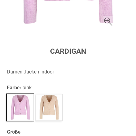
Zum
CARDIGAN
Anfang
der
Bildergalerie
Damen Jacken indoor
springen
Farbe:
pink
Größe