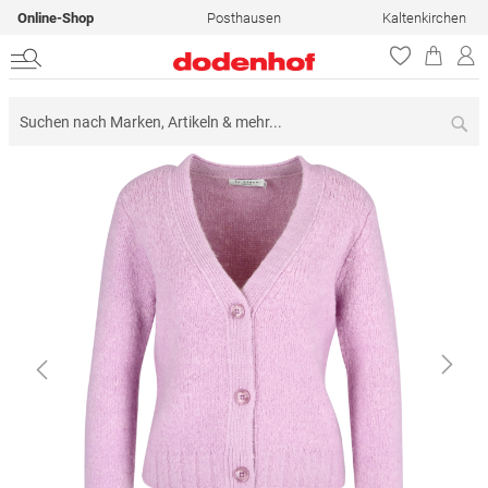
Online-Shop
Posthausen
Kaltenkirchen
Su
Zum
Ende
der
Bildergalerie
springen