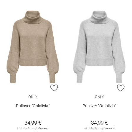
ZUR WUNSCHLISTE HINZUFÜGEN
ZU
ONLY
ONLY
Pullover "Onlolivia"
Pullover "Onlolivia"
34,99 €
34,99 €
inkl. MwSt. zzgl.
Versand
inkl. MwSt. zzgl.
Versand