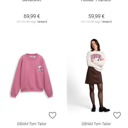
69,99 €
59,99 €
inkl. MwSt. zzgl.
Versand
inkl. MwSt. zzgl.
Versand
ZUR WUNSCHLISTE HINZUFÜGEN
ZU
DENIM Tom Tailor
DENIM Tom Tailor