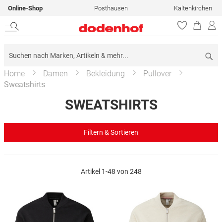
Online-Shop
Posthausen
Kaltenkirchen
Su
Home
Damen
Bekleidung
Pullover
Sweatshirts
SWEATSHIRTS
Filtern & Sortieren
Artikel
1
-
48
von
248