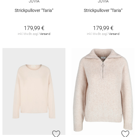
JUVIA
JUVIA
Strickpullover "Taria"
Strickpullover "Taria"
179,99 €
179,99 €
inkl. MwSt. zzgl.
Versand
inkl. MwSt. zzgl.
Versand
ZUR WUNSCHLISTE HINZUFÜGEN
ZU