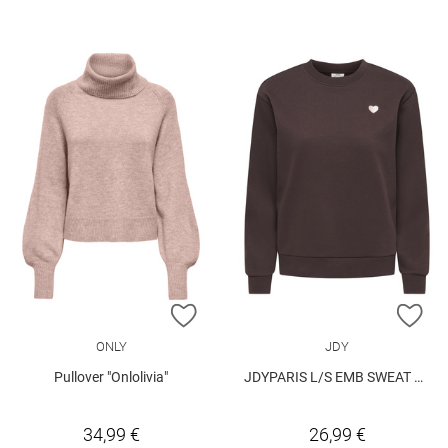
ZUR WUNSCHLISTE HINZUFÜGEN
ZU
ONLY
JDY
Pullover "Onlolivia"
JDYPARIS L/S EMB SWEAT JRS
34,99 €
26,99 €