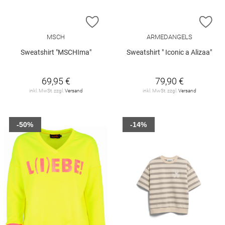
ZUR WUNSCHLISTE HINZUFÜGEN
ZU
MSCH
ARMEDANGELS
Sweatshirt "MSCHIma"
Sweatshirt " Iconic a Alizaa"
69,95 €
79,90 €
inkl. MwSt. zzgl.
Versand
inkl. MwSt. zzgl.
Versand
-50%
-14%