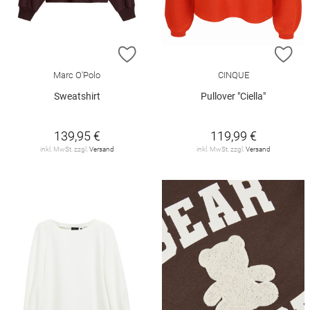
ZUR WUNSCHLISTE HINZUFÜGEN
ZU
Marc O'Polo
CINQUE
Sweatshirt
Pullover "Ciella"
139,95 €
119,99 €
inkl. MwSt. zzgl.
Versand
inkl. MwSt. zzgl.
Versand