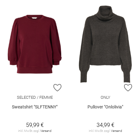
ZUR WUNSCHLISTE HINZUFÜGEN
ZU
SELECTED / FEMME
ONLY
Sweatshirt "SLFTENNY"
Pullover "Onlolivia"
59,99 €
34,99 €
inkl. MwSt. zzgl.
Versand
inkl. MwSt. zzgl.
Versand