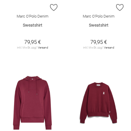
ZUR WUNSCHLISTE HINZUFÜGEN
ZU
Marc O'Polo Denim
Marc O'Polo Denim
Sweatshirt
Sweatshirt
79,95 €
79,95 €
inkl. MwSt. zzgl.
Versand
inkl. MwSt. zzgl.
Versand