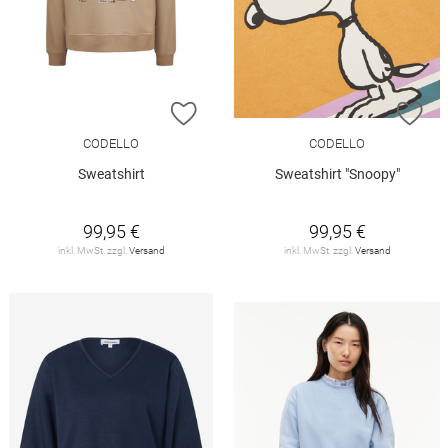
ZUR WUNSCHLISTE HINZUFÜGEN
ZU
CODELLO
CODELLO
Sweatshirt
Sweatshirt "Snoopy"
99,95 €
99,95 €
inkl. MwSt. zzgl.
Versand
inkl. MwSt. zzgl.
Versand