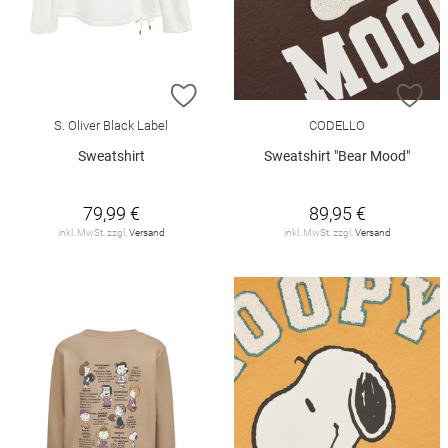
ZUR WUNSCHLISTE HINZUFÜGEN
ZU
S. Oliver Black Label
CODELLO
Sweatshirt
Sweatshirt "Bear Mood"
79,99 €
89,95 €
inkl. MwSt. zzgl.
Versand
inkl. MwSt. zzgl.
Versand