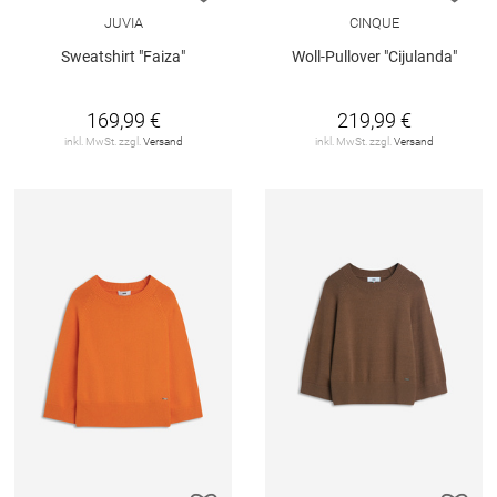
JUVIA
CINQUE
Sweatshirt "Faiza"
Woll-Pullover "Cijulanda"
169,99 €
219,99 €
inkl. MwSt. zzgl.
Versand
inkl. MwSt. zzgl.
Versand