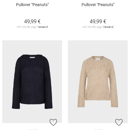
Pullover "Peanuts"
Pullover "Peanuts"
49,99 €
49,99 €
inkl. MwSt. zzgl.
Versand
inkl. MwSt. zzgl.
Versand
ZUR WUNSCHLISTE HINZUFÜGEN
ZU