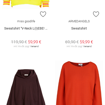
ZUR WUNSCHLISTE HINZUFÜGEN
ZU
miss goodlife
ARMEDANGELS
Sweatshirt "V-Neck L(I)EBE! Glitter"
Sweatshirt
119,90 €
59,99 €
69,90 €
59,99 €
inkl. MwSt. zzgl.
Versand
inkl. MwSt. zzgl.
Versand