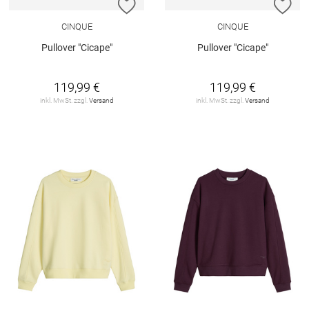
ZUR WUNSCHLISTE HINZUFÜGEN
ZU
CINQUE
CINQUE
Pullover "Cicape"
Pullover "Cicape"
119,99 €
119,99 €
inkl. MwSt. zzgl.
Versand
inkl. MwSt. zzgl.
Versand