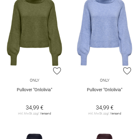
ZUR WUNSCHLISTE HINZUFÜGEN
ZU
ONLY
ONLY
Pullover "Onlolivia"
Pullover "Onlolivia"
34,99 €
34,99 €
inkl. MwSt. zzgl.
Versand
inkl. MwSt. zzgl.
Versand