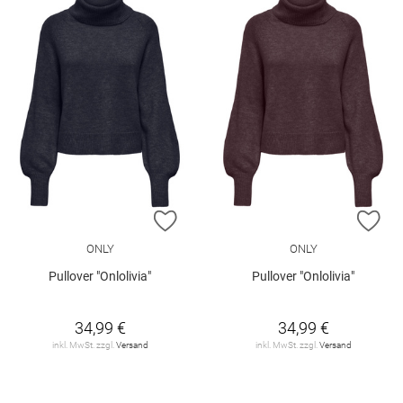
ZUR WUNSCHLISTE HINZUFÜGEN
ZU
ONLY
ONLY
Pullover "Onlolivia"
Pullover "Onlolivia"
34,99 €
34,99 €
inkl. MwSt. zzgl.
Versand
inkl. MwSt. zzgl.
Versand