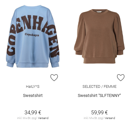
ZUR WUNSCHLISTE HINZUFÜGEN
ZU
HaILY*S
SELECTED / FEMME
Sweatshirt
Sweatshirt "SLFTENNY"
34,99 €
59,99 €
inkl. MwSt. zzgl.
Versand
inkl. MwSt. zzgl.
Versand