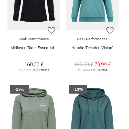
ZUR WUNSCHLISTE HINZUFÜGEN
ZUR W
Peak Performance
Peak Performance
Midlayer "Rider Essentials W"
Hoodie "Deluded Vision"
160,00 €
130,00 €
79,99 €
inkl. MwSt. zzgl.
Versand
inkl. MwSt. zzgl.
Versand
-29%
-13%