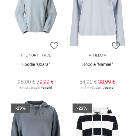
ZUR WUNSCHLISTE HINZUFÜGEN
ZUR W
THE NORTH FACE
ATHLECIA
Hoodie "Oxara"
Hoodie "Namier"
95,00 €
79,99 €
54,90 €
38,99 €
inkl. MwSt. zzgl.
Versand
inkl. MwSt. zzgl.
Versand
-29%
-22%