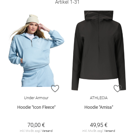
Artikel
1
-
31
ZUR WUNSCHLISTE HINZUFÜGEN
ZUR W
Under Armour
ATHLECIA
Hoodie "Icon Fleece"
Hoodie "Amisa"
70,00 €
49,95 €
inkl. MwSt. zzgl.
Versand
inkl. MwSt. zzgl.
Versand