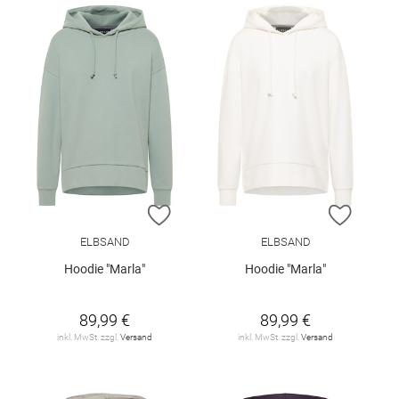
ZUR WUNSCHLISTE HINZUFÜGEN
ZUR W
ELBSAND
ELBSAND
Hoodie "Marla"
Hoodie "Marla"
89,99 €
89,99 €
inkl. MwSt. zzgl.
Versand
inkl. MwSt. zzgl.
Versand