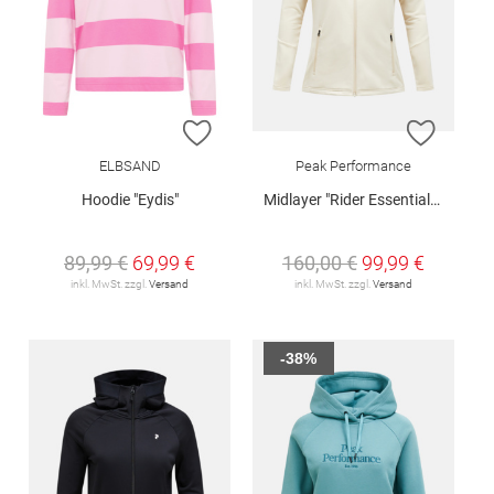
ZUR WUNSCHLISTE HINZUFÜGEN
ZUR W
ELBSAND
Peak Performance
Hoodie "Eydis"
Midlayer "Rider Essentials W"
89,99 €
69,99 €
160,00 €
99,99 €
inkl. MwSt. zzgl.
Versand
inkl. MwSt. zzgl.
Versand
-38%