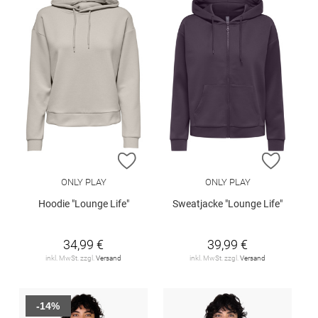
ZUR WUNSCHLISTE HINZUFÜGEN
ZUR W
ONLY PLAY
ONLY PLAY
Hoodie "Lounge Life"
Sweatjacke "Lounge Life"
34,99 €
39,99 €
inkl. MwSt. zzgl.
Versand
inkl. MwSt. zzgl.
Versand
-14%