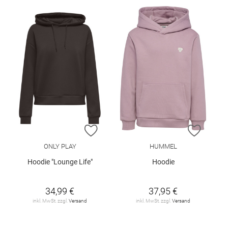
ZUR WUNSCHLISTE HINZUFÜGEN
ZUR W
ONLY PLAY
HUMMEL
Hoodie "Lounge Life"
Hoodie
34,99 €
37,95 €
inkl. MwSt. zzgl.
Versand
inkl. MwSt. zzgl.
Versand