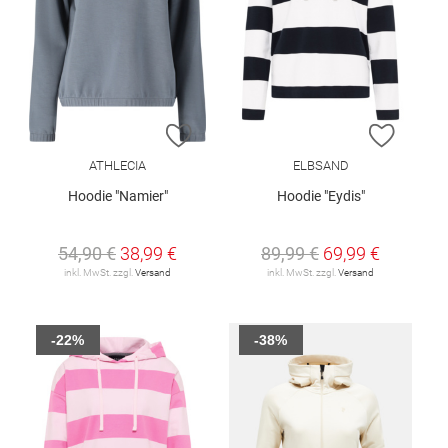
ZUR WUNSCHLISTE HINZUFÜGEN
ZUR W
ATHLECIA
ELBSAND
Hoodie "Namier"
Hoodie "Eydis"
54,90 €
38,99 €
89,99 €
69,99 €
inkl. MwSt. zzgl.
Versand
inkl. MwSt. zzgl.
Versand
-22%
-38%