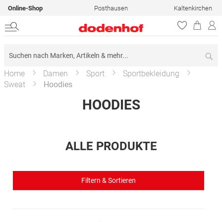
Online-Shop
Posthausen
Kaltenkirchen
Su
Home
Damen
Sport
Sportbekleidung
Sweat
Hoodies
HOODIES
ALLE PRODUKTE
Filtern & Sortieren