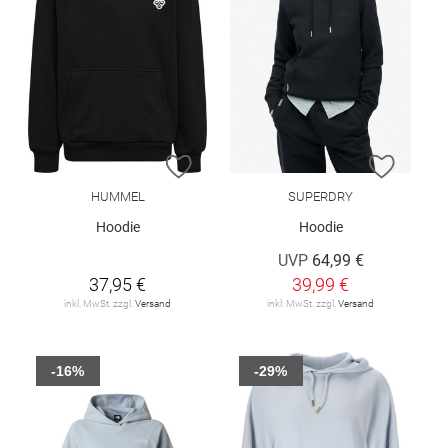
ZUR WUNSCHLISTE HINZUFÜGEN
ZUR W
HUMMEL
SUPERDRY
Hoodie
Hoodie
UVP
64,99 €
37,95 €
39,99 €
inkl. MwSt. zzgl.
Versand
inkl. MwSt. zzgl.
Versand
-16%
-29%