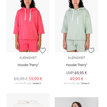
ZUR WUNSCHLISTE HINZUFÜGEN
ZUR W
KLEINIGKEIT
KLEINIGKEIT
Hoodie "Perry"
Hoodie "Perry"
UVP
69,95 €
69,95 €
59,99 €
49,99 €
inkl. MwSt. zzgl.
Versand
inkl. MwSt. zzgl.
Versand