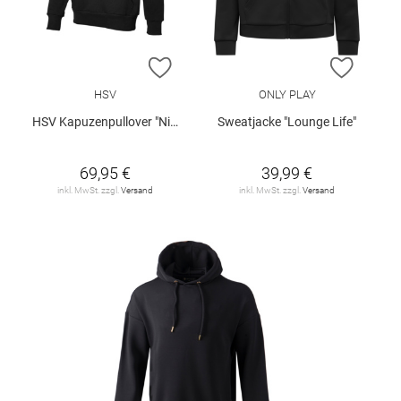
ZUR WUNSCHLISTE HINZUFÜGEN
ZUR W
HSV
ONLY PLAY
HSV Kapuzenpullover "Nils"
Sweatjacke "Lounge Life"
69,95 €
39,99 €
inkl. MwSt. zzgl.
Versand
inkl. MwSt. zzgl.
Versand