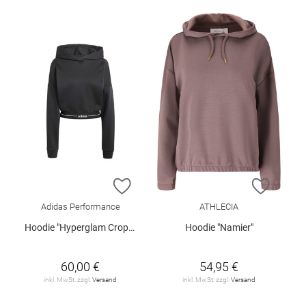
ZUR WUNSCHLISTE HINZUFÜGEN
ZUR W
Adidas Performance
ATHLECIA
Hoodie "Hyperglam Cropped"
Hoodie "Namier"
60,00 €
54,95 €
inkl. MwSt. zzgl.
Versand
inkl. MwSt. zzgl.
Versand