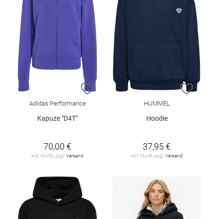
ZUR WUNSCHLISTE HINZUFÜGEN
ZUR W
Adidas Performance
HUMMEL
Kapuze "D4T"
Hoodie
70,00 €
37,95 €
inkl. MwSt. zzgl.
Versand
inkl. MwSt. zzgl.
Versand