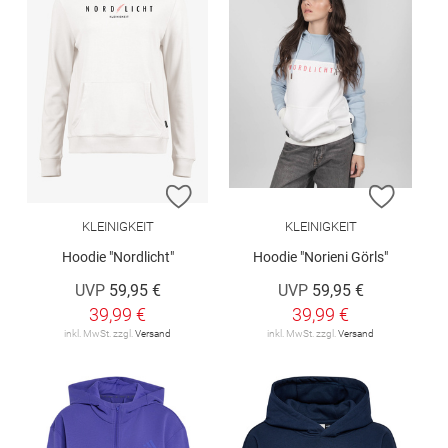
ZUR WUNSCHLISTE HINZUFÜGEN
ZUR W
KLEINIGKEIT
KLEINIGKEIT
Hoodie "Nordlicht"
Hoodie "Norieni Görls"
UVP
59,95 €
UVP
59,95 €
39,99 €
39,99 €
inkl. MwSt. zzgl.
Versand
inkl. MwSt. zzgl.
Versand