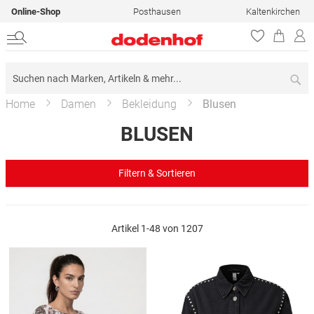
Online-Shop
Posthausen
Kaltenkirchen
Su
Home
Damen
Bekleidung
Blusen
BLUSEN
Filtern & Sortieren
Artikel
1
-
48
von
1207