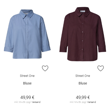
ZUR WUNSCHLISTE HINZUFÜGEN
ZU
Street One
Street One
Bluse
Bluse
49,99 €
49,99 €
inkl. MwSt. zzgl.
Versand
inkl. MwSt. zzgl.
Versand