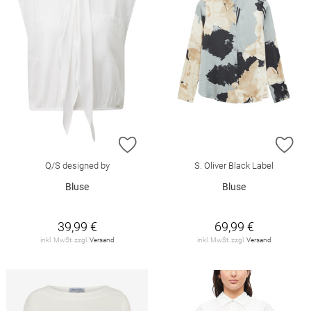
ZUR WUNSCHLISTE HINZUFÜGEN
ZU
Q/S designed by
S. Oliver Black Label
Bluse
Bluse
39,99 €
69,99 €
inkl. MwSt. zzgl.
Versand
inkl. MwSt. zzgl.
Versand