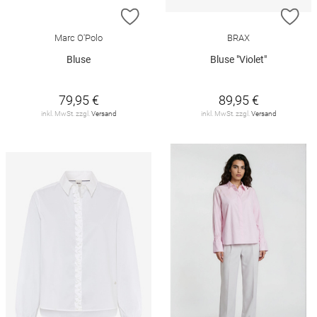
ZUR WUNSCHLISTE HINZUFÜGEN
ZU
Marc O'Polo
BRAX
Bluse
Bluse "Violet"
79,95 €
89,95 €
inkl. MwSt. zzgl.
Versand
inkl. MwSt. zzgl.
Versand