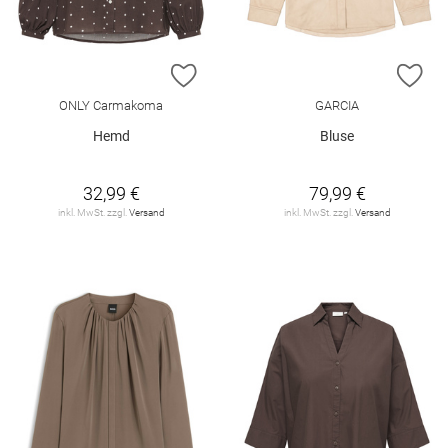
ZUR WUNSCHLISTE HINZUFÜGEN
ZU
ONLY Carmakoma
GARCIA
Hemd
Bluse
32,99 €
79,99 €
inkl. MwSt. zzgl.
Versand
inkl. MwSt. zzgl.
Versand