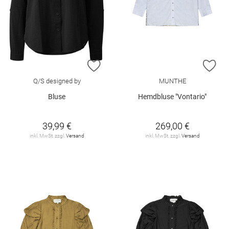
ZUR WUNSCHLISTE HINZUFÜGEN
ZU
Q/S designed by
MUNTHE
Bluse
Hemdbluse "Vontario"
39,99 €
269,00 €
inkl. MwSt. zzgl.
Versand
inkl. MwSt. zzgl.
Versand