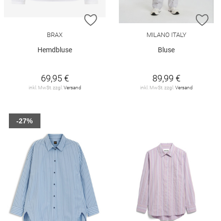
ZUR WUNSCHLISTE HINZUFÜGEN
ZU
BRAX
MILANO ITALY
Hemdbluse
Bluse
69,95 €
89,99 €
inkl. MwSt. zzgl.
Versand
inkl. MwSt. zzgl.
Versand
-27%