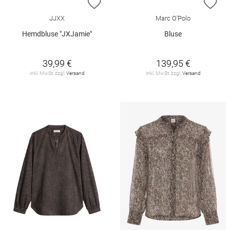
ZUR WUNSCHLISTE HINZUFÜGEN
ZU
JJXX
Marc O'Polo
Hemdbluse "JXJamie"
Bluse
39,99 €
139,95 €
inkl. MwSt. zzgl.
Versand
inkl. MwSt. zzgl.
Versand