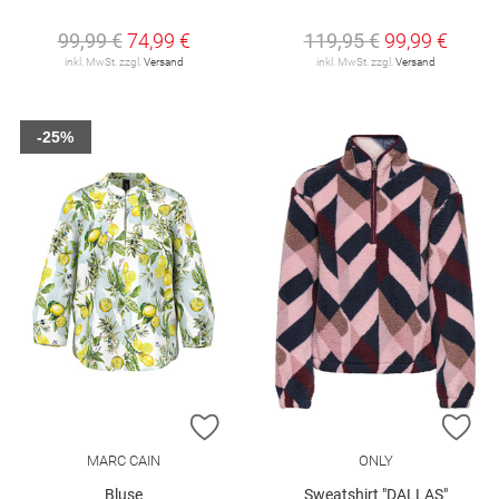
99,99 €
74,99 €
119,95 €
99,99 €
inkl. MwSt. zzgl.
Versand
inkl. MwSt. zzgl.
Versand
-25%
ZUR WUNSCHLISTE HINZUFÜGEN
ZU
MARC CAIN
ONLY
Bluse
Sweatshirt "DALLAS"