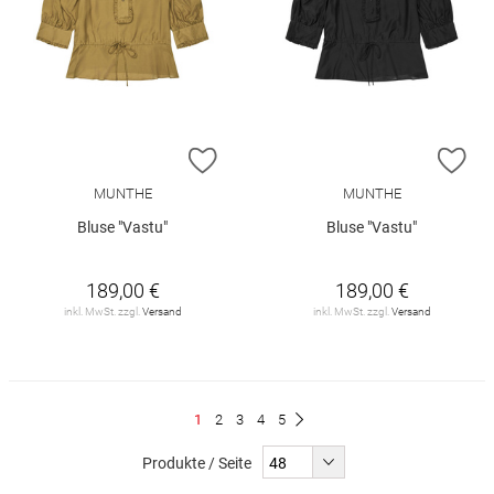
ZUR WUNSCHLISTE HINZUFÜGEN
ZU
MUNTHE
MUNTHE
Bluse "Vastu"
Bluse "Vastu"
189,00 €
189,00 €
inkl. MwSt. zzgl.
Versand
inkl. MwSt. zzgl.
Versand
Seite
Du
Seite
Seite
Seite
Seite
1
2
3
4
5
Seite
Weiter
liest
Produkte / Seite
gerade