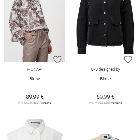
ZUR WUNSCHLISTE HINZUFÜGEN
ZU
MONARI
Q/S designed by
Bluse
Bluse
89,99 €
69,99 €
inkl. MwSt. zzgl.
Versand
inkl. MwSt. zzgl.
Versand