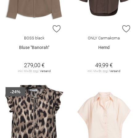
ZUR WUNSCHLISTE HINZUFÜGEN
ZU
BOSS black
ONLY Carmakoma
Bluse "Banorah"
Hemd
279,00 €
49,99 €
inkl. MwSt. zzgl.
Versand
inkl. MwSt. zzgl.
Versand
-24%