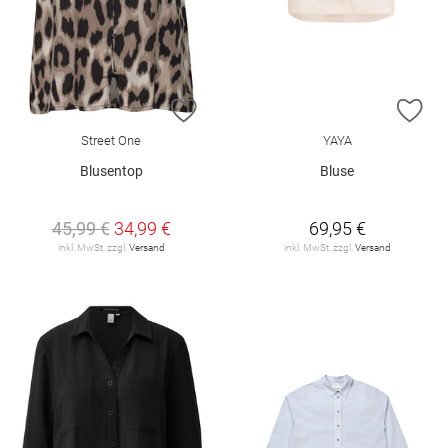
ZUR WUNSCHLISTE HINZUFÜGEN
ZU
Street One
YAYA
Blusentop
Bluse
45,99 €
34,99 €
69,95 €
inkl. MwSt. zzgl.
Versand
inkl. MwSt. zzgl.
Versand