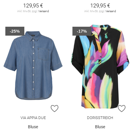
129,95 €
129,95 €
inkl. MwSt. zzgl.
Versand
inkl. MwSt. zzgl.
Versand
-25%
-17%
ZUR WUNSCHLISTE HINZUFÜGEN
ZU
VIA APPIA DUE
DORISSTREICH
Bluse
Bluse