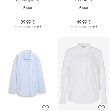
Q/S designed by
TOM TAILOR
Bluse
Bluse
39,99 €
49,99 €
inkl. MwSt. zzgl.
Versand
inkl. MwSt. zzgl.
Versand
ZUR WUNSCHLISTE HINZUFÜGEN
ZU