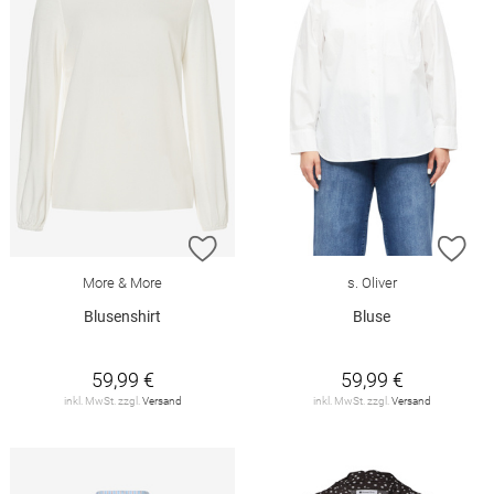
ZUR WUNSCHLISTE HINZUFÜGEN
ZU
More & More
s. Oliver
Blusenshirt
Bluse
59,99 €
59,99 €
inkl. MwSt. zzgl.
Versand
inkl. MwSt. zzgl.
Versand