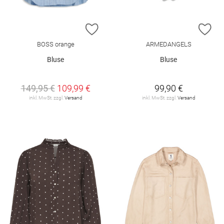
ZUR WUNSCHLISTE HINZUFÜGEN
ZU
BOSS orange
ARMEDANGELS
Bluse
Bluse
149,95 €
109,99 €
99,90 €
inkl. MwSt. zzgl.
Versand
inkl. MwSt. zzgl.
Versand