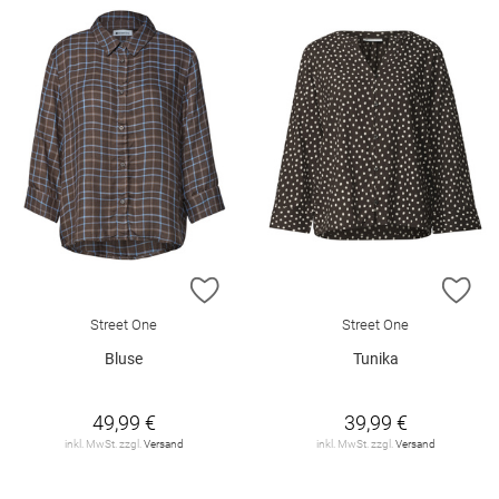
ZUR WUNSCHLISTE HINZUFÜGEN
ZU
Street One
Street One
Bluse
Tunika
49,99 €
39,99 €
inkl. MwSt. zzgl.
Versand
inkl. MwSt. zzgl.
Versand