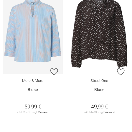
ZUR WUNSCHLISTE HINZUFÜGEN
ZU
More & More
Street One
Bluse
Bluse
59,99 €
49,99 €
inkl. MwSt. zzgl.
Versand
inkl. MwSt. zzgl.
Versand