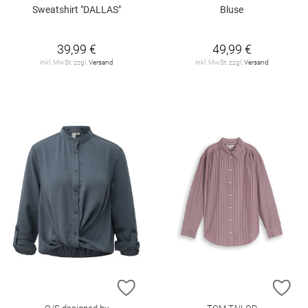
Sweatshirt "DALLAS"
Bluse
39,99 €
49,99 €
inkl. MwSt. zzgl.
Versand
inkl. MwSt. zzgl.
Versand
ZUR WUNSCHLISTE HINZUFÜGEN
ZU