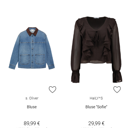
ZUR WUNSCHLISTE HINZUFÜGEN
ZU
s. Oliver
HaILY*S
Bluse
Bluse "Sofie"
89,99 €
29,99 €