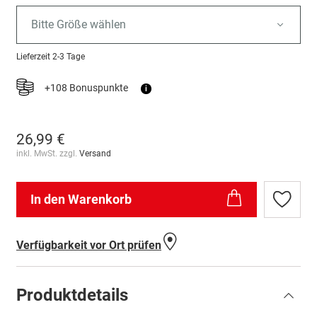
Bitte Größe wählen
Lieferzeit
2-3 Tage
+108 Bonuspunkte
i
26,99 €
inkl. MwSt. zzgl.
Versand
In den Warenkorb
Zur
Wunschl
hinzufü
Verfügbarkeit vor Ort prüfen
Produktdetails