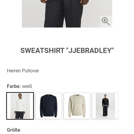
Zum
SWEATSHIRT "JJEBRADLEY"
Anfang
der
Bildergalerie
Herren Pullover
springen
Farbe:
weiß
Größe