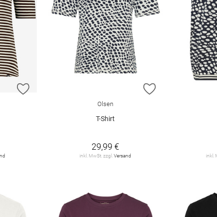
ZUR WUNSCHLISTE HINZUFÜGEN
ZUR WUNSCHLIST
Olsen
T-Shirt
29,99 €
and
inkl. MwSt. zzgl.
Versand
inkl.