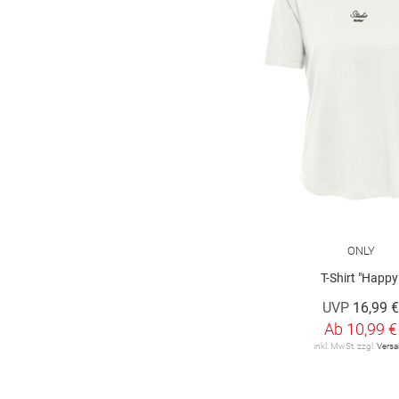
Marc O'Polo
9
Marc O'Polo Denim
16
More & More
43
OH APRIL
3
ONLY
36
ONLY Carmakoma
6
OPUS
15
ONLY
T-Shirt "Happy
OUI
6
UVP
16,99 
Olsen
26
Ab
10,99 €
inkl. MwSt. zzgl.
Vers
Q/S designed by
30
RABE
91