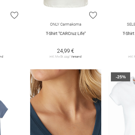
ZUR WUNSCHLISTE HINZUFÜGEN
ZUR WUNSCHLIST
ONLY Carmakoma
SEL
T-Shirt "CARCruz Life"
T-Shir
24,99 €
and
inkl. MwSt. zzgl.
Versand
inkl.
-25%