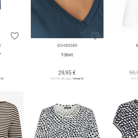
ZUR WUNSCHLISTE HINZUFÜGEN
ZUR WUNSCHLIST
S
SCHIESSER
"
T-Shirt
29,95 €
59,
and
inkl. MwSt. zzgl.
Versand
inkl.