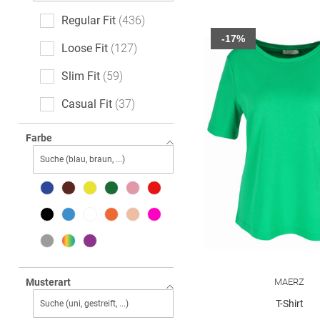
Regular Fit
436
-17%
Loose Fit
127
Slim Fit
59
Casual Fit
37
Relaxed Fit
28
Farbe
Boxy Fit
22
Classic Fit
21
Feminine Fit
17
Oversized
13
Body Fit
10
MAERZ
Musterart
Straight Fit
10
T-Shirt