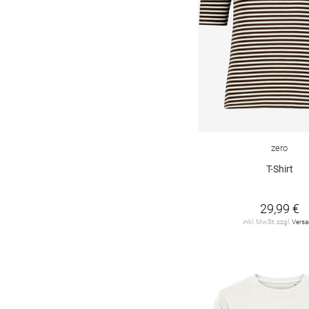
Joseph Ribkoff
3
LIEBLINGSSTÜCK
4
LUISA CERANO
2
LeComte
20
Levi's
3
MAERZ
9
zero
MARC CAIN
9
T-Shirt
MILANO ITALY
3
29,99 €
MONARI
66
inkl. MwSt. zzgl.
Vers
MOS MOSH
3
MSCH
4
MUNTHE
1