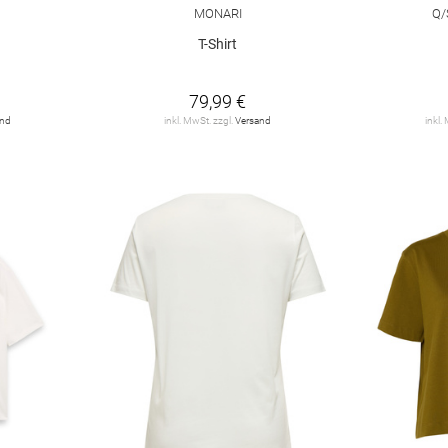
MONARI
Q/
T-Shirt
79,99 €
and
inkl. MwSt. zzgl.
Versand
inkl.