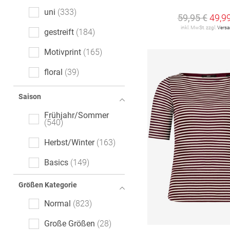
Comfort Fit
7
uni
333
59,95 €
49,9
Cropped Fit
7
inkl. MwSt. zzgl.
Vers
gestreift
184
Flared Fit
2
Motivprint
165
Modern Fit
2
floral
39
Wide Fit
2
melange
28
Saison
Tailored Fit
1
Mottoprint
23
Frühjahr/Sommer
540
Logoprint
13
Herbst/Winter
163
gemustert
13
Basics
149
gepunktet
11
Größen Kategorie
Animalprint
10
Normal
823
Color-Blocking
7
Große Größen
28