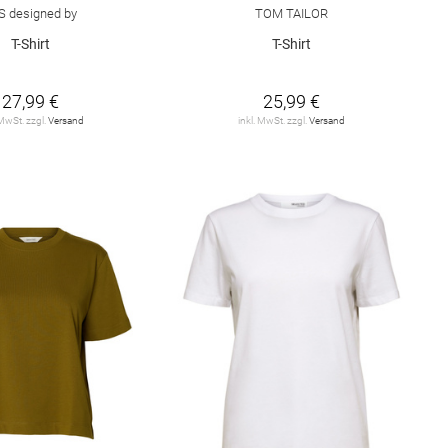
S designed by
TOM TAILOR
T-Shirt
T-Shirt
27,99 €
25,99 €
 MwSt. zzgl.
Versand
inkl. MwSt. zzgl.
Versand