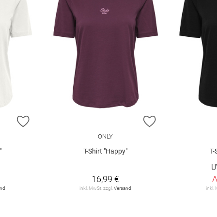
ZUR WUNSCHLISTE HINZUFÜGEN
ZUR WUNSCHLIST
ONLY
"
T-Shirt "Happy"
T-
€
U
16,99 €
and
inkl. MwSt. zzgl.
Versand
inkl.