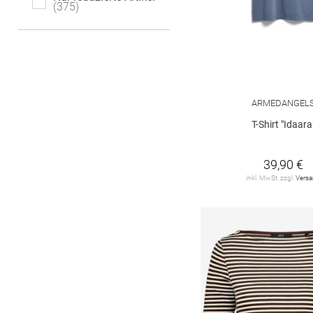
375
DRYKORN
4
Delicatelove
2
FYNCH-HATTON
3
GANT
8
ARMEDANGEL
T-Shirt "Idaara
GARCIA
12
HERRLICHER
3
39,90 €
inkl. MwSt. zzgl.
Vers
HUGO
2
HaILY*S
3
JDY
23
JOOP!
9
JUVIA
3