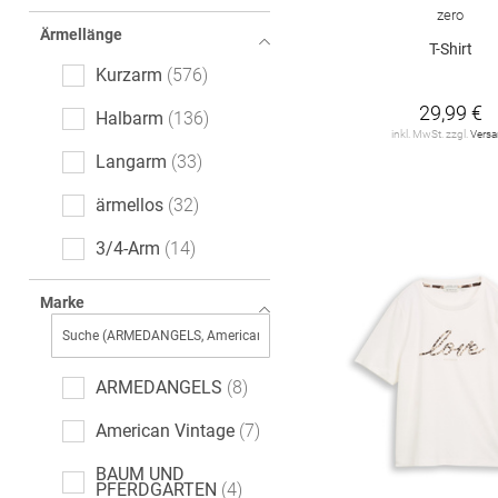
Ajour
6
zero
Ärmellänge
All-Over-Print (AOP)
T-Shirt
6
Kurzarm
576
leopard
5
29,99 €
Halbarm
136
inkl. MwSt. zzgl.
Vers
Paisley-Muster
3
Langarm
33
Denim
2
ärmellos
32
Ethno
1
3/4-Arm
14
Farbverlauf
1
extra kurzer Arm
7
Marke
Fischgrätmuster
1
ARMEDANGELS
8
American Vintage
7
BAUM UND
PFERDGARTEN
4