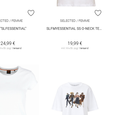
E HINZUFÜGEN
ZUR WUNSCHLISTE HINZUFÜGEN
ZUR W
ECTED / FEMME
SELECTED / FEMME
t "SLFESSENTIAL"
SLFMYESSENTIAL SS O-NECK TEE NOOS
24,99 €
19,99 €
 MwSt. zzgl.
Versand
inkl. MwSt. zzgl.
Versand