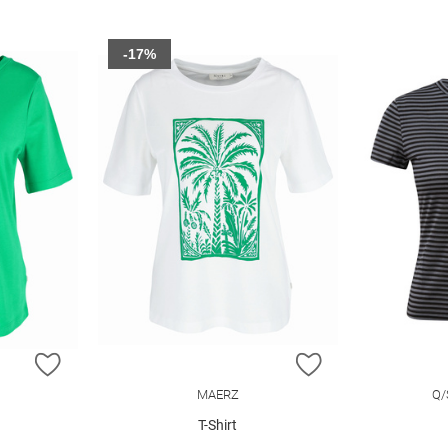
-17%
ZUR WUNSCHLISTE HINZUFÜGEN
ZUR WUNSCHLIST
MAERZ
Q/
T-Shirt