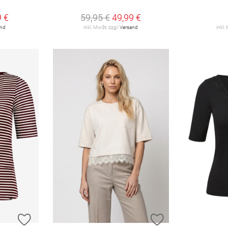
9 €
59,95 €
49,99 €
and
inkl. MwSt. zzgl.
Versand
inkl.
ZUR WUNSCHLISTE HINZUFÜGEN
ZUR WUNSCHLIST