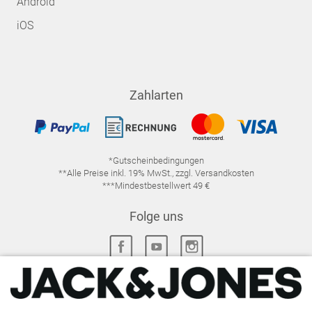
Android
iOS
Zahlarten
*Gutscheinbedingungen
**Alle Preise inkl. 19% MwSt., zzgl. Versandkosten
***Mindestbestellwert 49 €
Folge uns