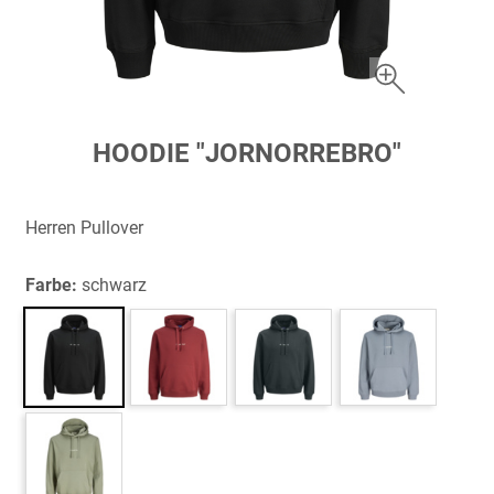
Zum
HOODIE "JORNORREBRO"
Anfang
der
Bildergalerie
Herren Pullover
springen
Farbe:
schwarz