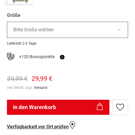
Größe
Bitte Größe wählen
Lieferzeit
2-3 Tage
+120 Bonuspunkte
i
39,99 €
29,99 €
inkl. MwSt. zzgl.
Versand
In den Warenkorb
Zur
Wunschl
hinzufü
Verfügbarkeit vor Ort prüfen