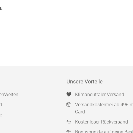
DE
Unsere Vorteile
enWelten
Klimaneutraler Versand
d
Versandkostenfrei ab 49€ 
Card
e
Kostenloser Rückversand
Bonuspunkte auf deine Bes