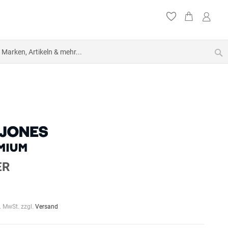
S
ER
l. MwSt. zzgl.
Versand