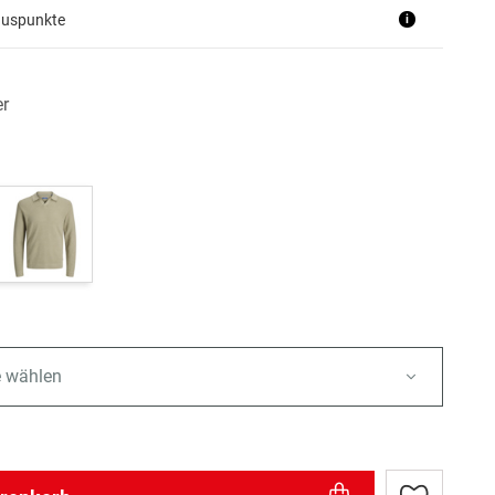
nuspunkte
i
er
e wählen