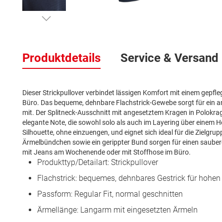
Zum
Anfang
der
Produktdetails
Service & Versand
Bildergalerie
springen
Dieser Strickpullover verbindet lässigen Komfort mit einem gepflegt
Büro. Das bequeme, dehnbare Flachstrick-Gewebe sorgt für ein
mit. Der Splitneck-Ausschnitt mit angesetztem Kragen in Polokrage
elegante Note, die sowohl solo als auch im Layering über einem 
Silhouette, ohne einzuengen, und eignet sich ideal für die Zielg
Ärmelbündchen sowie ein gerippter Bund sorgen für einen saubere
mit Jeans am Wochenende oder mit Stoffhose im Büro.
Produkttyp/Detailart: Strickpullover
Flachstrick: bequemes, dehnbares Gestrick für hohe
Passform: Regular Fit, normal geschnitten
Ärmellänge: Langarm mit eingesetzten Ärmeln