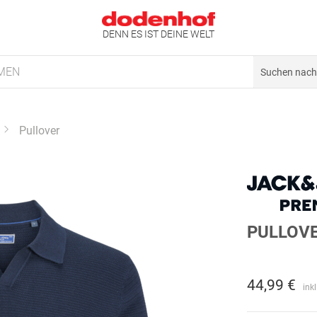
DENN ES IST DEINE WELT
MEN
Pullover
PULLOV
44,99 €
ink