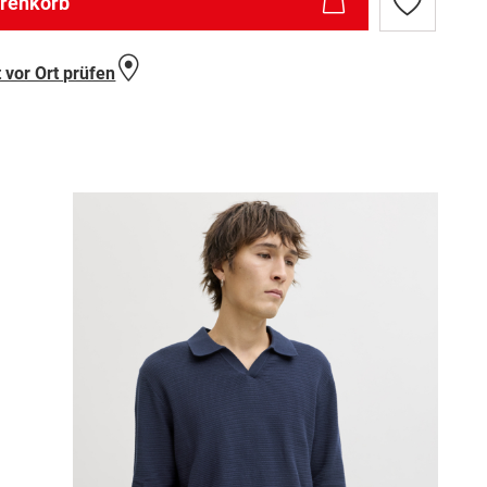
arenkorb
Zur
Wunschlist
hinzufügen
 vor Ort prüfen