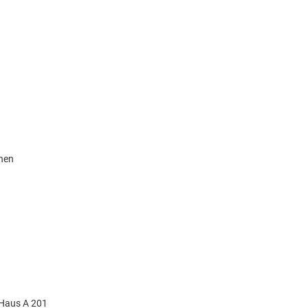
knen
 Haus A 201