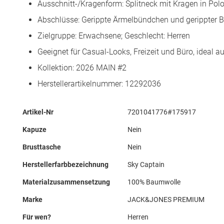
Ausschnitt-/Kragenform: Splitneck mit Kragen in Pol
Abschlüsse: Gerippte Ärmelbündchen und gerippter Bu
Zielgruppe: Erwachsene; Geschlecht: Herren
Geeignet für Casual-Looks, Freizeit und Büro, ideal
Kollektion: 2026 MAIN #2
Herstellerartikelnummer: 12292036
Mehr
Artikel-Nr
7201041776#175917
Informationen
Kapuze
Nein
Brusttasche
Nein
Herstellerfarbbezeichnung
Sky Captain
Materialzusammensetzung
100% Baumwolle
Marke
JACK&JONES PREMIUM
Für wen?
Herren