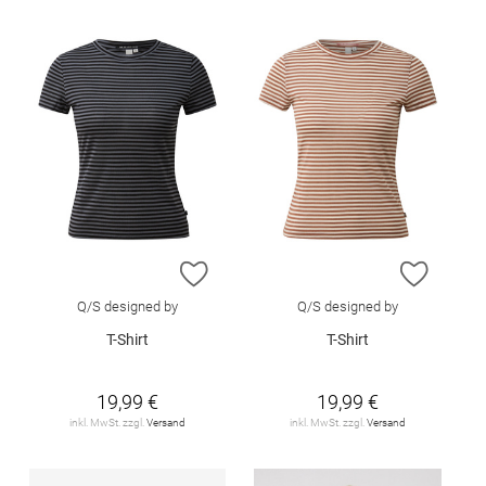
ZUR WUNSCHLISTE HINZUFÜGEN
ZUR W
Q/S designed by
Q/S designed by
T-Shirt
T-Shirt
19,99 €
19,99 €
inkl. MwSt. zzgl.
Versand
inkl. MwSt. zzgl.
Versand