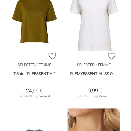
ZUR WUNSCHLISTE HINZUFÜGEN
ZUR W
SELECTED / FEMME
SELECTED / FEMME
T-Shirt "SLFESSENTIAL"
SLFMYESSENTIAL SS O-NECK TEE NOOS
24,99 €
19,99 €
inkl. MwSt. zzgl.
Versand
inkl. MwSt. zzgl.
Versand