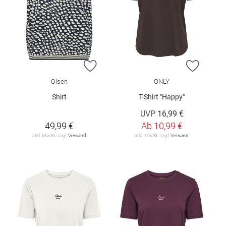
ZUR WUNSCHLISTE HINZUFÜGEN
ZUR W
Olsen
ONLY
Shirt
T-Shirt "Happy"
UVP
16,99 €
49,99 €
Ab
10,99 €
inkl. MwSt. zzgl.
Versand
inkl. MwSt. zzgl.
Versand