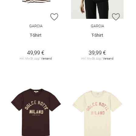
ZUR WUNSCHLISTE HINZUFÜGEN
ZUR W
GARCIA
GARCIA
T-Shirt
T-Shirt
49,99 €
39,99 €
inkl. MwSt. zzgl.
Versand
inkl. MwSt. zzgl.
Versand