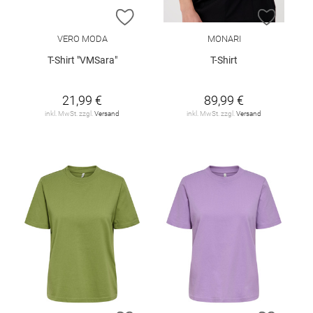
ZUR WUNSCHLISTE HINZUFÜGEN
ZUR W
VERO MODA
MONARI
T-Shirt "VMSara"
T-Shirt
21,99 €
89,99 €
inkl. MwSt. zzgl.
Versand
inkl. MwSt. zzgl.
Versand