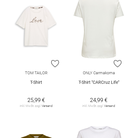
ZUR WUNSCHLISTE HINZUFÜGEN
ZUR W
TOM TAILOR
ONLY Carmakoma
T-Shirt
T-Shirt "CARCruz Life"
25,99 €
24,99 €
inkl. MwSt. zzgl.
Versand
inkl. MwSt. zzgl.
Versand