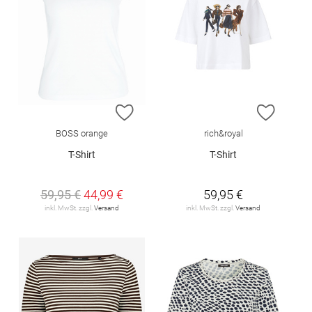
ZUR WUNSCHLISTE HINZUFÜGEN
ZUR W
BOSS orange
rich&royal
T-Shirt
T-Shirt
59,95 €
44,99 €
59,95 €
inkl. MwSt. zzgl.
Versand
inkl. MwSt. zzgl.
Versand