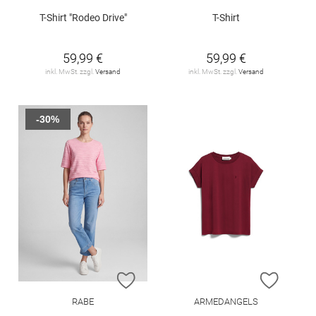
T-Shirt "Rodeo Drive"
T-Shirt
59,99 €
59,99 €
inkl. MwSt. zzgl.
Versand
inkl. MwSt. zzgl.
Versand
-30%
ZUR WUNSCHLISTE HINZUFÜGEN
ZUR W
RABE
ARMEDANGELS