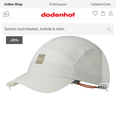
Online-Shop
Posthausen
Kaltenkirchen
Su
Zum
-20%
Ende
der
Bildergalerie
springen