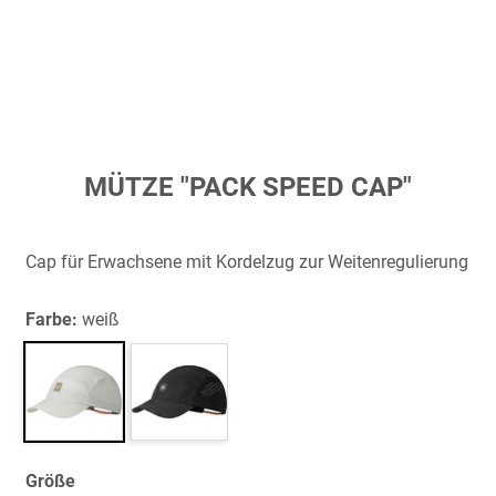
Zum
MÜTZE "PACK SPEED CAP"
Anfang
der
Bildergalerie
Cap für Erwachsene mit Kordelzug zur Weitenregulierung
springen
Farbe:
weiß
Größe