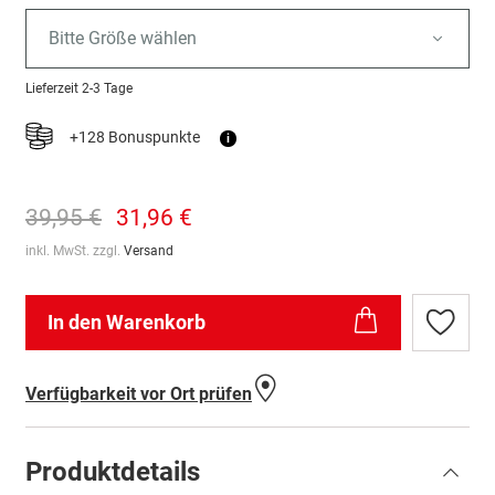
Bitte Größe wählen
Lieferzeit
2-3 Tage
+128 Bonuspunkte
i
39,95 €
31,96 €
inkl. MwSt. zzgl.
Versand
In den Warenkorb
Zur
Wunschl
hinzufü
Verfügbarkeit vor Ort prüfen
Produktdetails