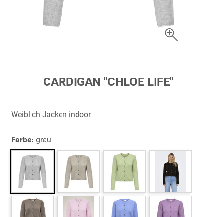
Zum
CARDIGAN "CHLOE LIFE"
Anfang
der
Bildergalerie
Weiblich Jacken indoor
springen
Farbe:
grau