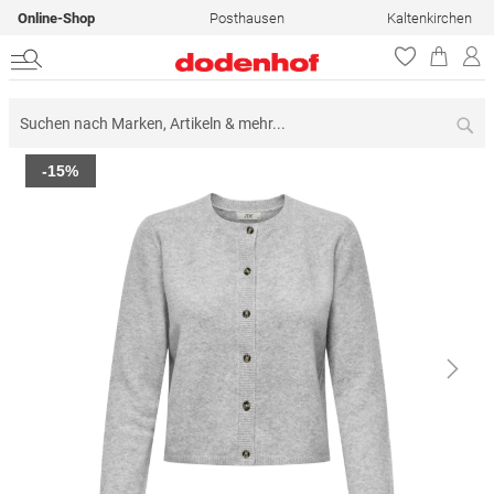
Online-Shop
Posthausen
Kaltenkirchen
Su
Zum
-15%
Ende
der
Bildergalerie
springen