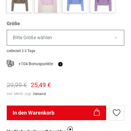
Größe
Bitte Größe wählen
Lieferzeit
2-3 Tage
+104 Bonuspunkte
i
29,99 €
25,49 €
inkl. MwSt. zzgl.
Versand
In den Warenkorb
Zur
Wunschl
hinzufü