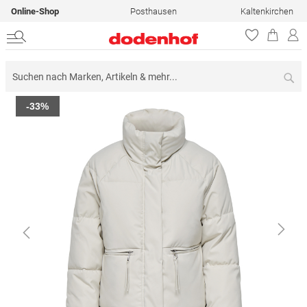
Online-Shop
Posthausen
Kaltenkirchen
Su
Zum
-33%
Ende
der
Bildergalerie
springen