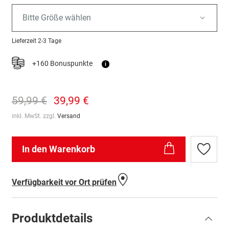
Bitte Größe wählen
Lieferzeit
2-3 Tage
+160 Bonuspunkte
i
59,99 €
39,99 €
inkl. MwSt. zzgl.
Versand
In den Warenkorb
Zur
Wunschl
hinzufü
Verfügbarkeit vor Ort prüfen
Produktdetails