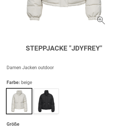
Zum
STEPPJACKE "JDYFREY"
Anfang
der
Bildergalerie
Damen Jacken outdoor
springen
Farbe:
beige
Größe