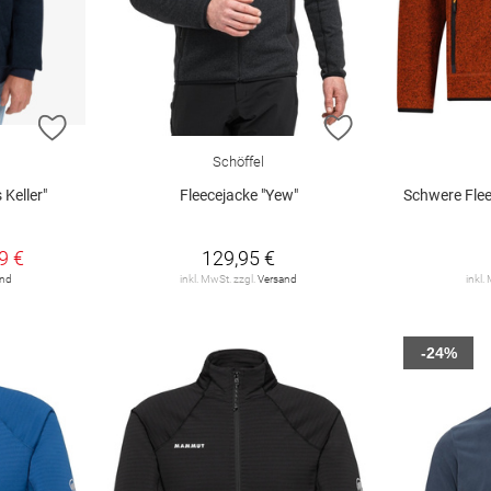
ZUR WUNSCHLISTE HINZUFÜGEN
ZUR WUNSCHLIST
Schöffel
 Keller"
Fleecejacke "Yew"
Schwere Fleece
9 €
129,95 €
and
inkl. MwSt. zzgl.
Versand
inkl.
-24%