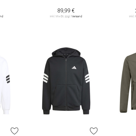
89,99 €
and
inkl. MwSt. zzgl.
Versand
inkl.
ZUR WUNSCHLISTE HINZUFÜGEN
ZUR WUNSCHLIST