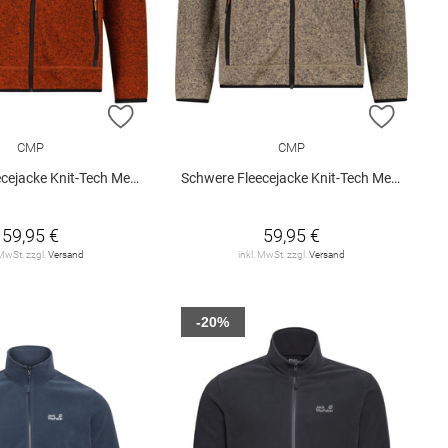
E HINZUFÜGEN
ZUR WUNSCHLISTE HINZUFÜGEN
ZUR W
CMP
CMP
jacke Knit-Tech Meliert
Schwere Fleecejacke Knit-Tech Meliert
59,95 €
59,95 €
 MwSt. zzgl.
Versand
inkl. MwSt. zzgl.
Versand
-20%