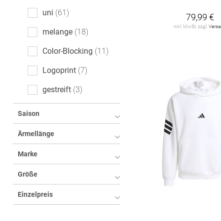
uni
61
79,99 €
inkl. MwSt. zzgl.
Vers
melange
18
Color-Blocking
11
Logoprint
7
gestreift
3
Ethno
2
Saison
gemustert
2
Ärmellänge
Motivprint
1
Marke
Mottoprint
1
Größe
kariert
1
Einzelpreis