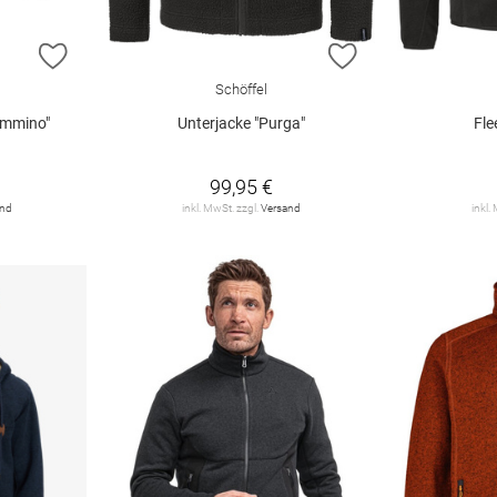
ZUR WUNSCHLISTE HINZUFÜGEN
ZUR WUNSCHLIST
Schöffel
ammino"
Unterjacke "Purga"
Fle
99,95 €
and
inkl. MwSt. zzgl.
Versand
inkl.