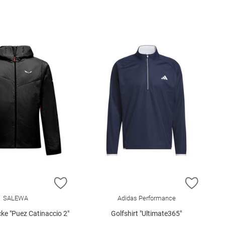
E HINZUFÜGEN
ZUR WUNSCHLISTE HINZUFÜGEN
ZUR W
SALEWA
Adidas Performance
cke "Puez Catinaccio 2"
Golfshirt "Ultimate365"