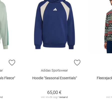
ZUR WUNSCHLISTE HINZUFÜGEN
ZUR WUNSCHLIST
ar
Adidas Sportswear
ls Fleece"
Hoodie "Seasonal Essentials"
Fleecejac
65,00 €
and
inkl. MwSt. zzgl.
Versand
inkl.