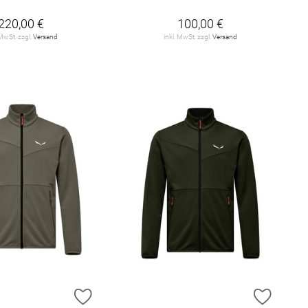
220,00 €
100,00 €
 MwSt. zzgl.
Versand
inkl. MwSt. zzgl.
Versand
E HINZUFÜGEN
ZUR WUNSCHLISTE HINZUFÜGEN
ZUR W