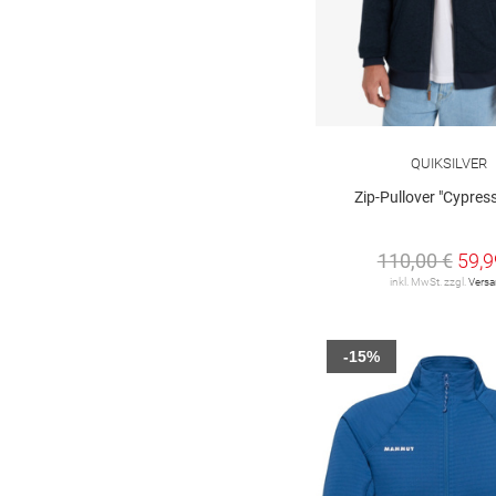
QUIKSILVER
Zip-Pullover "Cypress
110,00 €
59,9
inkl. MwSt. zzgl.
Vers
-15%