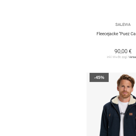
SALEWA
Fleecejacke "Puez C
90,00 €
inkl. MwSt. zzgl.
Vers
-45%