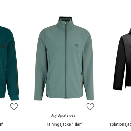
ZUR WUNSCHLISTE HINZUFÜGEN
ZUR WUNSCHLIST
r
Joy Sportswear
n"
Trainingsjacke "Tilan"
Isolationsja