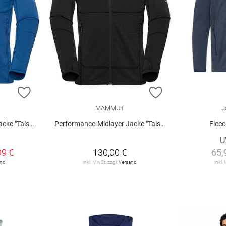
ZUR WUNSCHLISTE HINZUFÜGEN
ZUR WUNSCHLIST
MAMMUT
J
ke "Taiss"
Performance-Midlayer Jacke "Taiss"
Fleec
U
99 €
130,00 €
65,
and
inkl. MwSt. zzgl.
Versand
inkl.