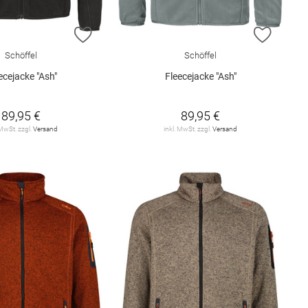
E HINZUFÜGEN
ZUR WUNSCHLISTE HINZUFÜGEN
ZUR W
Schöffel
Schöffel
ecejacke "Ash"
Fleecejacke "Ash"
89,95 €
89,95 €
 MwSt. zzgl.
Versand
inkl. MwSt. zzgl.
Versand