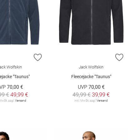
E HINZUFÜGEN
ZUR WUNSCHLISTE HINZUFÜGEN
ZUR W
ack Wolfskin
Jack Wolfskin
ejacke "Taunus"
Fleecejacke "Taunus"
VP
70,00 €
UVP
70,00 €
99 €
49,99 €
49,99 €
39,99 €
 MwSt. zzgl.
Versand
inkl. MwSt. zzgl.
Versand