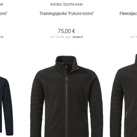
ar
Adidas Sportswear
ons"
Trainingsjacke "Future Icons"
Fleeceja
75,00 €
and
inkl. MwSt. zzgl.
Versand
inkl.