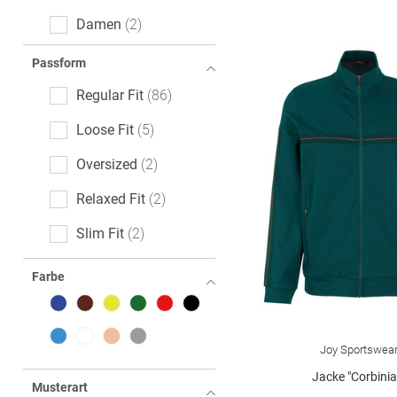
Damen
2
Passform
Regular Fit
86
Loose Fit
5
Oversized
2
Relaxed Fit
2
Slim Fit
2
Body Fit
1
Farbe
Comfort Fit
1
Joy Sportswea
Jacke "Corbinia
Musterart