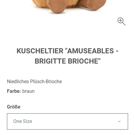
Zum
KUSCHELTIER "AMUSEABLES -
Anfang
BRIGITTE BRIOCHE"
der
Bildergalerie
springen
Niedliches Plüsch-Brioche
Farbe:
braun
Größe
One Size