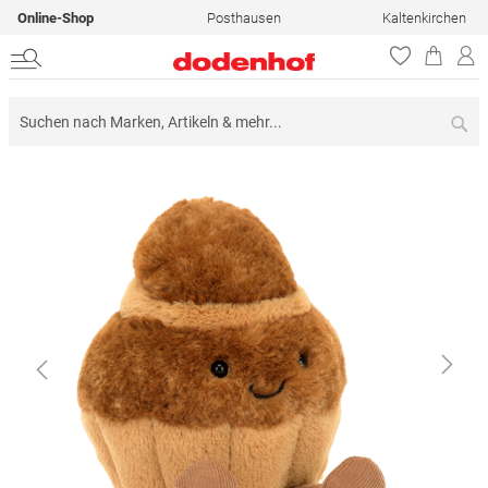
Online-Shop
Posthausen
Kaltenkirchen
Su
Zum
Ende
der
Bildergalerie
springen