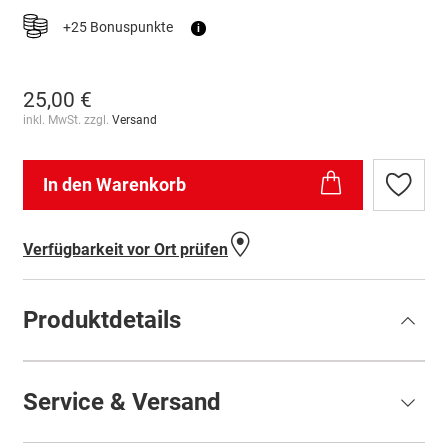
+25 Bonuspunkte
i
25,00 €
inkl. MwSt. zzgl.
Versand
In den Warenkorb
Zur
Wunschl
hinzufü
Verfügbarkeit vor Ort prüfen
Produktdetails
Service & Versand