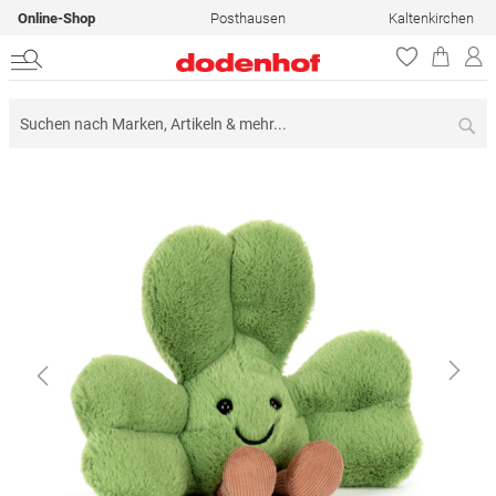
Online-Shop
Posthausen
Kaltenkirchen
Su
Zum
Ende
der
Bildergalerie
springen