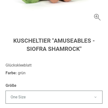
Zum
KUSCHELTIER "AMUSEABLES -
Anfang
SIOFRA SHAMROCK"
der
Bildergalerie
springen
Glückskleeblatt
Farbe:
grün
Größe
One Size