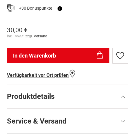
+30 Bonuspunkte
i
30,00 €
inkl. MwSt. zzgl.
Versand
In den Warenkorb
Zur
Wunschl
hinzufü
Verfügbarkeit vor Ort prüfen
Produktdetails
Service & Versand