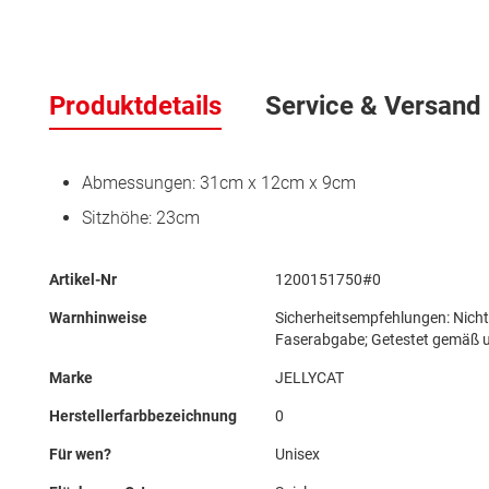
Zum
Anfang
Produktdetails
Service & Versand
der
Bildergalerie
springen
Abmessungen: 31cm x 12cm x 9cm
Sitzhöhe: 23cm
Mehr
Artikel-Nr
1200151750#0
Informationen
Warnhinweise
Sicherheitsempfehlungen: Nich
Faserabgabe; Getestet gemäß 
Marke
JELLYCAT
Herstellerfarbbezeichnung
0
Für wen?
Unisex