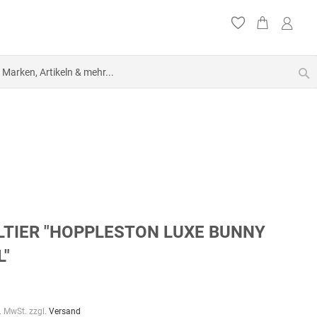
S
TIER "HOPPLESTON LUXE BUNNY
L"
l. MwSt. zzgl.
Versand