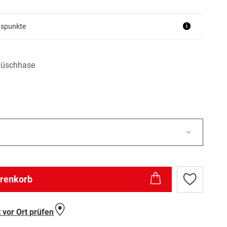
uspunkte
i
Plüschhase
arenkorb
Zur
Wunschlist
hinzufügen
 vor Ort prüfen