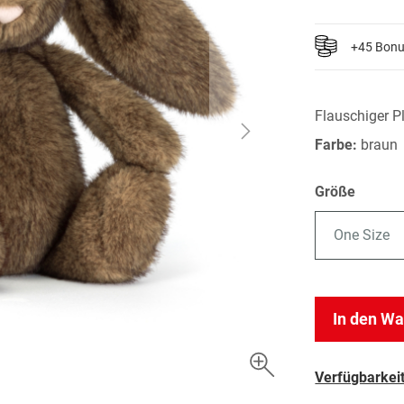
+45 Bon
Flauschiger 
Farbe:
braun
Größe
One Size
In den W
Verfügbarkeit