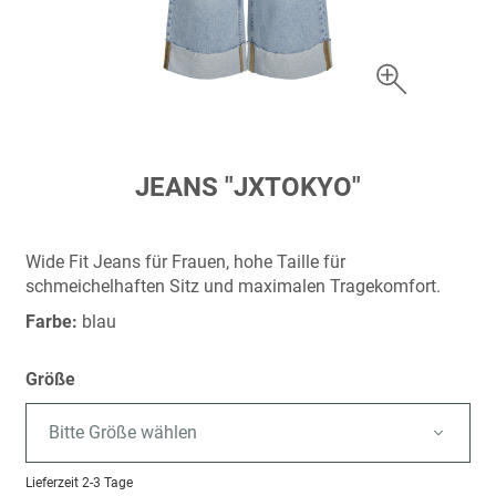
Zum
JEANS "JXTOKYO"
Anfang
der
Bildergalerie
Wide Fit Jeans für Frauen, hohe Taille für
springen
schmeichelhaften Sitz und maximalen Tragekomfort.
Farbe:
blau
Größe
Bitte Größe wählen
Lieferzeit
2-3 Tage