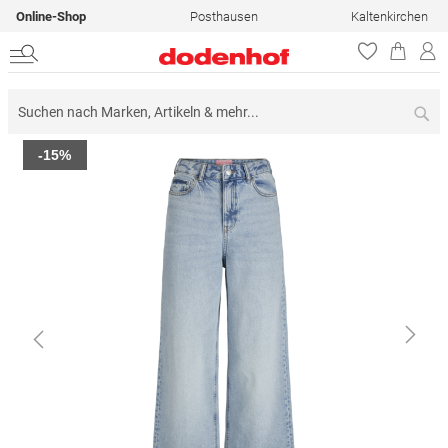
Online-Shop
Posthausen
Kaltenkirchen
Su
Zum
-15%
Ende
der
Bildergalerie
springen