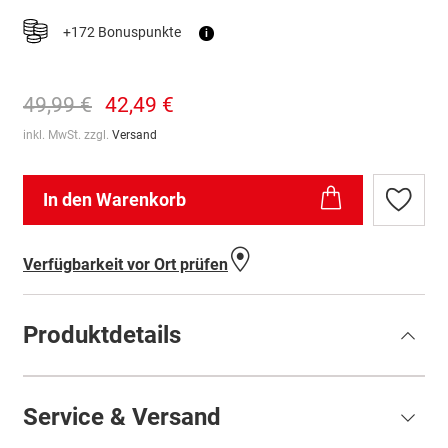
+172 Bonuspunkte
i
49,99 €
42,49 €
inkl. MwSt. zzgl.
Versand
In den Warenkorb
Zur
Wunschl
hinzufü
Verfügbarkeit vor Ort prüfen
Produktdetails
Service & Versand