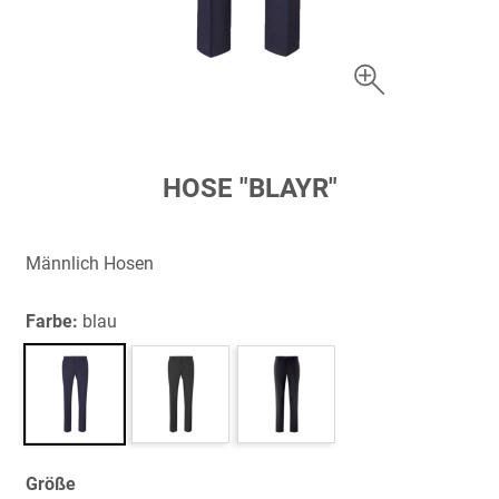
Zum
HOSE "BLAYR"
Anfang
der
Bildergalerie
Männlich Hosen
springen
Farbe:
blau
Größe