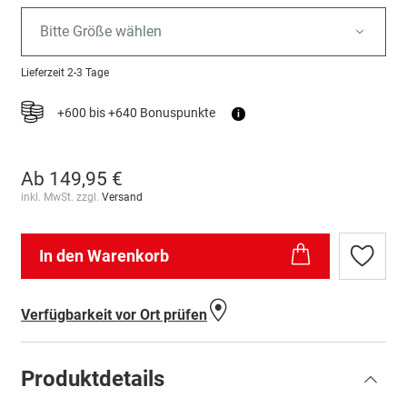
Bitte Größe wählen
Lieferzeit
2-3 Tage
+600 bis +640 Bonuspunkte
i
Ab
149,95 €
inkl. MwSt. zzgl.
Versand
In den Warenkorb
Zur
Wunschl
hinzufü
Verfügbarkeit vor Ort prüfen
Produktdetails