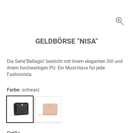
Zum
GELDBÖRSE "NISA"
Anfang
der
Bildergalerie
Die Serie"Bellagio" besticht mit ihrem eleganten Stil und
springen
ihrem hochwertigen PU. Ein Must-Have für jede
Fashionista.
Farbe:
schwarz