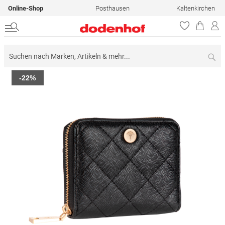
Online-Shop
Posthausen
Kaltenkirchen
Su
Zum
-22%
Ende
der
Bildergalerie
springen