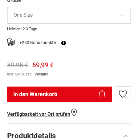
Größe
One Size
Lieferzeit
2-3 Tage
+280 Bonuspunkte
i
89,95 €
69,99 €
inkl. MwSt. zzgl.
Versand
In den Warenkorb
Zur
Wunschl
hinzufü
Verfügbarkeit vor Ort prüfen
Produktdetails