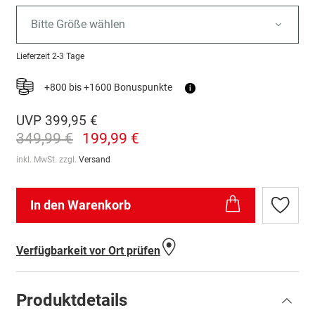
Bitte Größe wählen
Lieferzeit
2-3 Tage
+800 bis +1600 Bonuspunkte
i
UVP
399,95 €
349,99 €
199,99 €
inkl. MwSt. zzgl.
Versand
In den Warenkorb
Zur
Wunschl
hinzufü
Verfügbarkeit vor Ort prüfen
Produktdetails