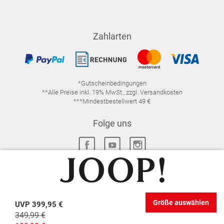
Zahlarten
*Gutscheinbedingungen
**Alle Preise inkl. 19% MwSt., zzgl. Versandkosten
***Mindestbestellwert 49 €
Folge uns
IMPRESSUM
FAQ
DATENSCHUTZ
Größe auswählen
UVP
399,95 €
DATENSCHUTZ-EINSTELLUNGEN
WIDERRUFSRECHT
349,99 €