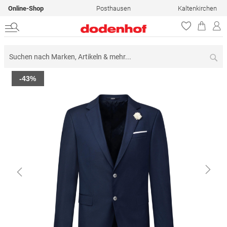
Online-Shop
Posthausen
Kaltenkirchen
Su
Zum
-43%
Ende
der
Bildergalerie
springen