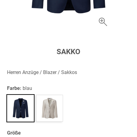
Zum
SAKKO
Anfang
der
Bildergalerie
Herren Anzüge / Blazer / Sakkos
springen
Farbe:
blau
Größe