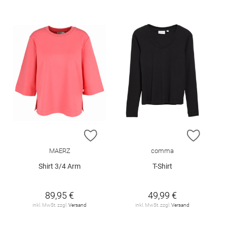
ZUR WUNSCHLISTE HINZUFÜGEN
ZUR W
MAERZ
comma
Shirt 3/4 Arm
T-Shirt
89,95 €
49,99 €
inkl. MwSt. zzgl.
Versand
inkl. MwSt. zzgl.
Versand