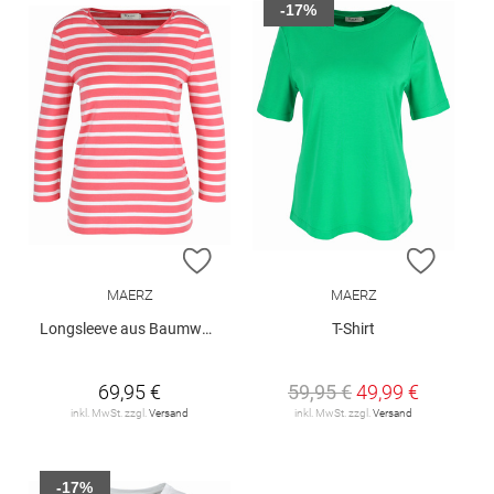
-17%
ZUR WUNSCHLISTE HINZUFÜGEN
ZUR W
MAERZ
MAERZ
Longsleeve aus Baumwolle
T-Shirt
69,95 €
59,95 €
49,99 €
inkl. MwSt. zzgl.
Versand
inkl. MwSt. zzgl.
Versand
-17%