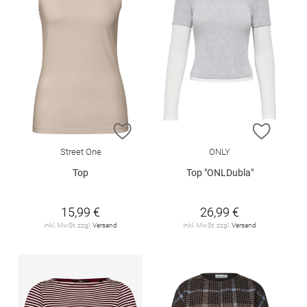
ZUR WUNSCHLISTE HINZUFÜGEN
ZUR W
Street One
ONLY
Top
Top "ONLDubla"
15,99 €
26,99 €
inkl. MwSt. zzgl.
Versand
inkl. MwSt. zzgl.
Versand