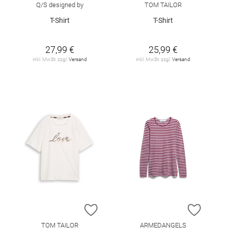
Q/S designed by
TOM TAILOR
T-Shirt
T-Shirt
27,99 €
25,99 €
inkl. MwSt. zzgl.
Versand
inkl. MwSt. zzgl.
Versand
ZUR WUNSCHLISTE HINZUFÜGEN
ZUR W
TOM TAILOR
ARMEDANGELS