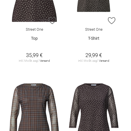
ZUR WUNSCHLISTE HINZUFÜGEN
ZUR W
Street One
Street One
Top
T-Shirt
35,99 €
29,99 €
inkl. MwSt. zzgl.
Versand
inkl. MwSt. zzgl.
Versand