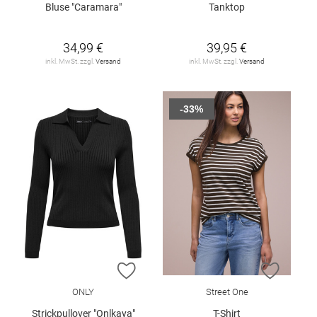
Bluse "Caramara"
Tanktop
34,99 €
39,95 €
inkl. MwSt. zzgl.
Versand
inkl. MwSt. zzgl.
Versand
-33%
ZUR WUNSCHLISTE HINZUFÜGEN
ZUR W
ONLY
Street One
Strickpullover "Onlkaya"
T-Shirt