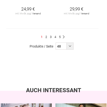
24,99 €
29,99 €
inkl. MwSt. zzgl.
Versand
inkl. MwSt. zzgl.
Versand
Seite
Du
Seite
Seite
Seite
Seite
1
2
3
4
5
Seite
Weiter
liest
Produkte / Seite
gerade
Seite
AUCH INTERESSANT