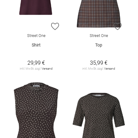
ZUR WUNSCHLISTE HINZUFÜGEN
ZUR W
Street One
Street One
Shirt
Top
29,99 €
35,99 €
inkl. MwSt. zzgl.
Versand
inkl. MwSt. zzgl.
Versand