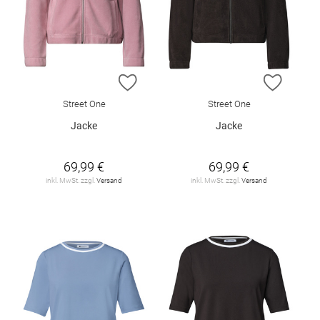
ZUR WUNSCHLISTE HINZUFÜGEN
ZUR W
Street One
Street One
Jacke
Jacke
69,99 €
69,99 €
inkl. MwSt. zzgl.
Versand
inkl. MwSt. zzgl.
Versand