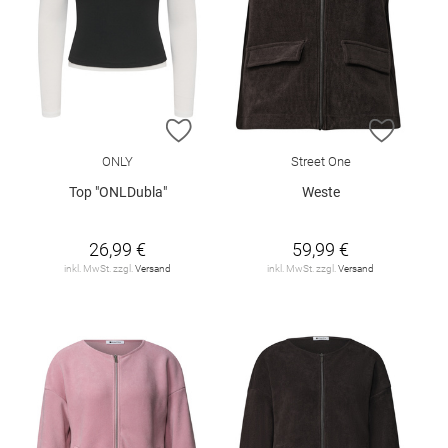
ZUR WUNSCHLISTE HINZUFÜGEN
ZUR W
ONLY
Street One
Top "ONLDubla"
Weste
26,99 €
59,99 €
inkl. MwSt. zzgl.
Versand
inkl. MwSt. zzgl.
Versand