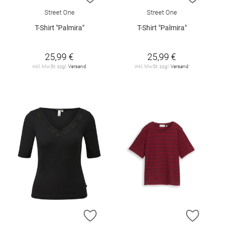
Street One
Street One
T-Shirt "Palmira"
T-Shirt "Palmira"
25,99 €
25,99 €
inkl. MwSt. zzgl.
Versand
inkl. MwSt. zzgl.
Versand
ZUR WUNSCHLISTE HINZUFÜGEN
ZUR W