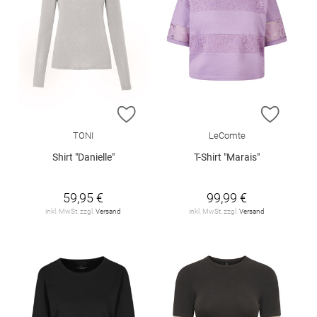
ZUR WUNSCHLISTE HINZUFÜGEN
ZUR W
TONI
LeComte
Shirt "Danielle"
T-Shirt "Marais"
59,95 €
99,99 €
inkl. MwSt. zzgl.
Versand
inkl. MwSt. zzgl.
Versand