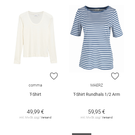
ZUR WUNSCHLISTE HINZUFÜGEN
ZUR W
comma
MAERZ
T-Shirt
T-Shirt Rundhals 1/2 Arm
49,99 €
59,95 €
inkl. MwSt. zzgl.
Versand
inkl. MwSt. zzgl.
Versand