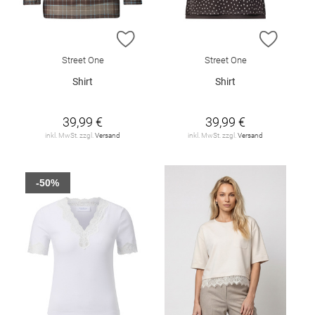
ZUR WUNSCHLISTE HINZUFÜGEN
ZUR W
Street One
Street One
Shirt
Shirt
39,99 €
39,99 €
inkl. MwSt. zzgl.
Versand
inkl. MwSt. zzgl.
Versand
-50%